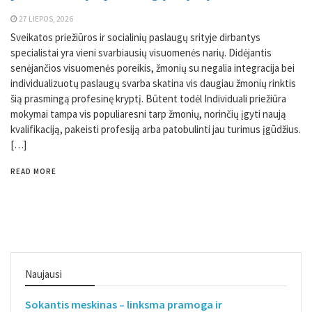
27 LIEPOS, 2026
Sveikatos priežiūros ir socialinių paslaugų srityje dirbantys
specialistai yra vieni svarbiausių visuomenės narių. Didėjantis
senėjančios visuomenės poreikis, žmonių su negalia integracija bei
individualizuotų paslaugų svarba skatina vis daugiau žmonių rinktis
šią prasmingą profesinę kryptį. Būtent todėl Individuali priežiūra
mokymai tampa vis populiaresni tarp žmonių, norinčių įgyti naują
kvalifikaciją, pakeisti profesiją arba patobulinti jau turimus įgūdžius.
[…]
READ MORE
Naujausi
Sokantis meskinas – linksma pramoga ir