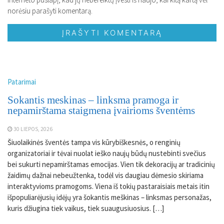
norėsiu parašyti komentarą.
Patarimai
Sokantis meskinas – linksma pramoga ir
nepamirštama staigmena įvairioms šventėms
30 LIEPOS, 2026
Šiuolaikinės šventės tampa vis kūrybiškesnės, o renginių
organizatoriai ir tėvai nuolat ieško naujų būdų nustebinti svečius
bei sukurti nepamirštamas emocijas. Vien tik dekoracijų ar tradicinių
žaidimų dažnai nebeužtenka, todėl vis daugiau dėmesio skiriama
interaktyvioms pramogoms. Viena iš tokių pastaraisiais metais itin
išpopuliarėjusių idėjų yra šokantis meškinas – linksmas personažas,
kuris džiugina tiek vaikus, tiek suaugusiuosius. […]