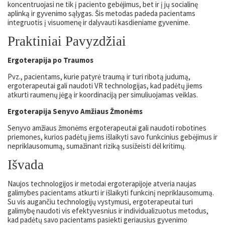
koncentruojasi ne tik į paciento gebėjimus, bet ir į jų socialinę
aplinką ir gyvenimo sąlygas. Šis metodas padeda pacientams
integruotis į visuomenę ir dalyvauti kasdieniame gyvenime.
Praktiniai Pavyzdžiai
Ergoterapija po Traumos
Pvz., pacientams, kurie patyrė traumą ir turi ribotą judumą,
ergoterapeutai gali naudoti VR technologijas, kad padėtų jiems
atkurti raumenų jėgą ir koordinaciją per simuliuojamas veiklas.
Ergoterapija Senyvo Amžiaus Žmonėms
Senyvo amžiaus žmonėms ergoterapeutai gali naudoti robotines
priemones, kurios padėtų jiems išlaikyti savo funkcinius gebėjimus ir
nepriklausomumą, sumažinant riziką susižeisti dėl kritimų.
Išvada
Naujos technologijos ir metodai ergoterapijoje atveria naujas
galimybes pacientams atkurti ir išlaikyti funkcinį nepriklausomumą.
Su vis augančiu technologijų vystymusi, ergoterapeutai turi
galimybę naudoti vis efektyvesnius ir individualizuotus metodus,
kad padėtų savo pacientams pasiekti geriausius gyvenimo