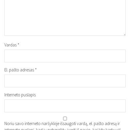
Vardas
*
El. pašto adresas
*
Interneto puslapis
Noriu savo interneto naršyklėje išsaugoti vardą, el. pašto adresą ir
interneto puslapį, kad jų nebereiktų įvesti iš naujo, kai kitą kartą vėl