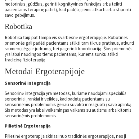
motorinius įgūdžius, gerinti kognityvines funkcijas arba teikti
pacientams terapinę patirtį, kad padėtų jiems atkurti arba stiprinti
savo gebėjimus.
Robotika
Robotika taip pat tampa vis svarbesnė ergoterapijoje. Robotinės
priemonės gali padėti pacientams atlikti tam tikrus pratimus, atkurti
raumenų jėgą ir judrumą, bei pagerinti koordinaciją. Šios priemonės
yra labai naudingos tiems pacientams, kuriems sunku atlikti
tradicinę fizioterapiją.
Metodai Ergoterapijoje
Sensorinė Integracija
Sensorinė integracija yra metodas, kuriame naudojami specialūs
sensoriniai įrankiai ir veiklos, kad padėtų pacientams su
sensorinėmis problemomis geriau suvokti ir reaguoti į savo aplinką.
Šis metodas yra labai veiksmingas vaikams su autizmu arba kitomis
sensorinėmis problemomis.
Pilietinė Ergoterapija
Pilietinė ergoterapija skiriasi nuo tradicinės ergoterapijos, nes ji