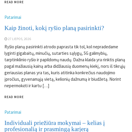
READ MORE
Patarimai
Kaip žinoti, kokį ryšio planą pasirinkti?
27 LIEPOS, 2026
Ryšio planą pasirinkti atrodo paprasta tik tol, kol nepradedame
lyginti gigabaitų, minučių, sutarties sąlygų, 5G galimybių,
tarptinklinio ryšio ir papildomų naudų. Dažna klaida yra rinktis planą
pagal mažiausią kainą arba didžiausią duomenų kiekį, nors iš tikrųjų
geriausias planas yra tas, kuris atitinka konkrečius naudojimo
įpročius, gyvenamąją vietą, kelionių dažnumą ir biudžetą. Norint
nepermokėti ir kartu […]
READ MORE
Patarimai
Individuali priežiūra mokymai – kelias į
profesionalią ir prasmingą karjerą