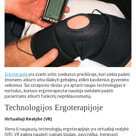
Ergoterapija
yra svarbi sritis sveikatos priežiūroje, kuri siekia padėti
žmonėms atkurti arba išlaikyti gebėjimą atlikti kasdienius gyvenimo
veiksmus. Šio straipsnio tikslas yra aptarti naujas technologijas ir
metodus, kuriuos ergoterapeutai naudoja siekdami padėti
pacientams atkurti funkcinį nepriklausomumą.
Technologijos Ergoterapijoje
Virtualioji Realybė (VR)
Viena iš naujausių technologijų ergoterapijoje yra virtualioji realybė
(VR). VR galima naudoti įvairiais būdais, pavyzdžiui, treniruoti