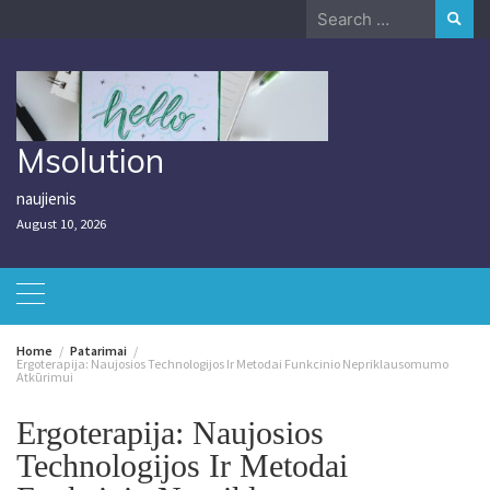
Skip
Search
to
for:
content
Msolution
naujienis
August 10, 2026
Home
Patarimai
Ergoterapija: Naujosios Technologijos Ir Metodai Funkcinio Nepriklausomumo
Atkūrimui
Ergoterapija: Naujosios
Technologijos Ir Metodai