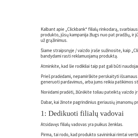
Kalbant apie „Clickbank“ filialų rinkodarą, svarbia
produkto, jūsų kampanija žlugs nuo pat pradžių, ir 
už grąžinimus.
Šiame straipsnyje / vaizdo įraše sužinosite, kaip „Cl
bandydami rasti reklamuojamą produktą.
Atminkite, kad šie rodikliai taip pat gali būti naudojami
Prieš pradėdami, nepamirškite perskaityti išsamaus 
generuoti pardavimus, arba jums reikia patikimos str
Norėdami pradėti, žiūrėkite toliau pateiktą vaizdo įr
Dabar, kai žinote pagrindinius geriausių įmanomų pr
1: Dedikuoti filialų vadovai
Atsidavęs filialų vadovas yra puikus ženklas.
Pirma, tai rodo, kad produkto savininkai rimtai ver