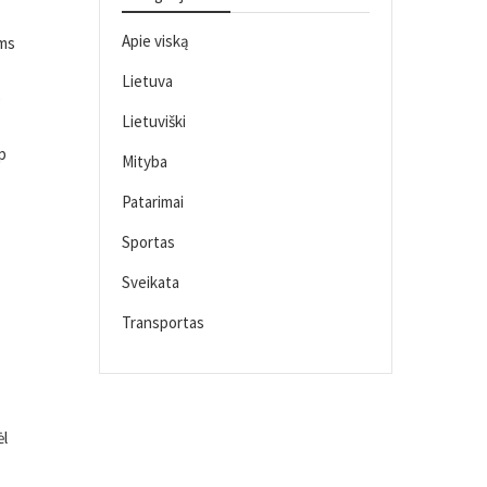
Apie viską
ums
Lietuva
e
Lietuviški
ip
Mityba
Patarimai
Sportas
Sveikata
Transportas
,
ėl