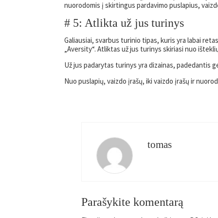
nuorodomis į skirtingus pardavimo puslapius, vaizdo į
# 5: Atlikta už jus turinys
Galiausiai, svarbus turinio tipas, kuris yra labai ret
„Aversity“. Atliktas už jus turinys skiriasi nuo ištekli
Už jus padarytas turinys yra dizainas, padedantis g
Nuo puslapių, vaizdo įrašų, iki vaizdo įrašų ir nuoro
tomas
Parašykite komentarą