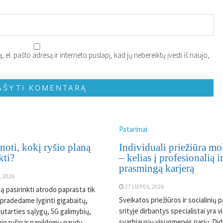
 el. pašto adresą ir interneto puslapį, kad jų nebereiktų įvesti iš naujo,
Patarimai
noti, kokį ryšio planą
Individuali priežiūra m
kti?
– kelias į profesionalią i
prasmingą karjerą
, 2026
27 LIEPOS, 2026
ą pasirinkti atrodo paprasta tik
Sveikatos priežiūros ir socialinių 
epradedame lyginti gigabaitų,
srityje dirbantys specialistai yra v
utarties sąlygų, 5G galimybių,
svarbiausių visuomenės narių. Did
nio ryšio ir papildomų naudų.