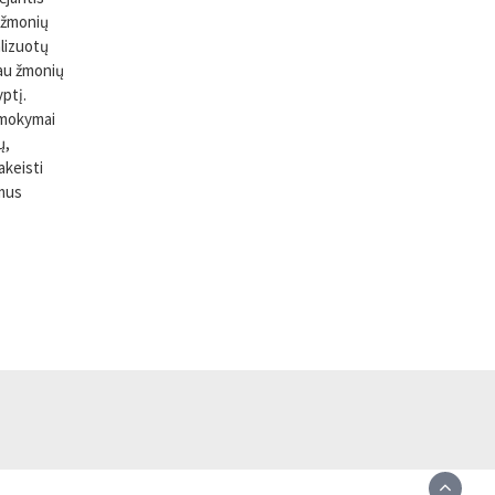
 žmonių
alizuotų
iau žmonių
yptį.
a mokymai
ų,
akeisti
imus