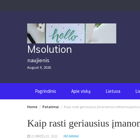
Skip
to
content
Msolution
naujienis
August 9, 2026
Pagrindinis
Apie viską
Lietuva
Li
Home
Patarimai
Kaip rasti geriausius įmanomus reklamuojamus 
Kaip rasti geriausius įmano
21 BIRŽELIO, 2021
PATARIMAI