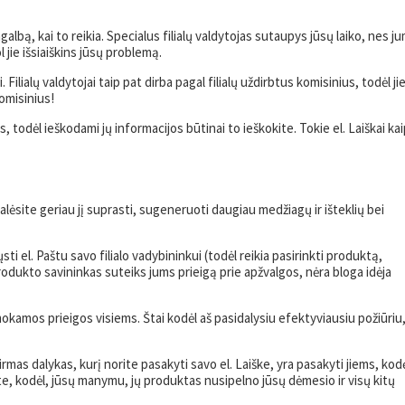
albą, kai to reikia. Specialus filialų valdytojas sutaupys jūsų laiko, nes j
l jie išsiaiškins jūsų problemą.
. Filialų valdytojai taip pat dirba pagal filialų uždirbtus komisinius, todėl ji
komisinius!
us, todėl ieškodami jų informacijos būtinai to ieškokite. Tokie el. Laiškai ka
ėsite geriau jį suprasti, sugeneruoti daugiau medžiagų ir išteklių bei
ti el. Paštu savo filialo vadybininkui (todėl reikia pasirinkti produktą,
produkto savininkas suteiks jums prieigą prie apžvalgos, nėra bloga idėja
okamos prieigos visiems. Štai kodėl aš pasidalysiu efektyviausiu požiūriu
Pirmas dalykas, kurį norite pasakyti savo el. Laiške, yra pasakyti jiems, kod
te, kodėl, jūsų manymu, jų produktas nusipelno jūsų dėmesio ir visų kitų