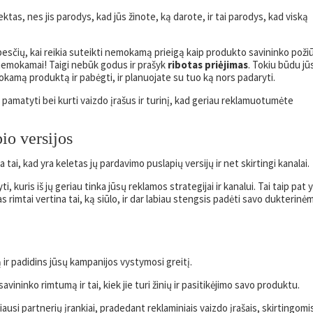
ektas, nes jis parodys, kad jūs žinote, ką darote, ir tai parodys, kad viską
ūpesčių, kai reikia suteikti nemokamą prieigą kaip produkto savininko požiū
 nemokamai! Taigi nebūk godus ir prašyk
ribotas priėjimas
. Tokiu būdu jū
kamą produktą ir pabėgti, ir planuojate su tuo ką nors padaryti.
jį pamatyti bei kurti vaizdo įrašus ir turinį, kad geriau reklamuotumėte
pio versijos
a tai, kad yra keletas jų pardavimo puslapių versijų ir net skirtingi kanalai.
i, kuris iš jų geriau tinka jūsų reklamos strategijai ir kanalui. Tai taip pat 
s rimtai vertina tai, ką siūlo, ir dar labiau stengsis padėti savo dukterinė
mą ir padidins jūsų kampanijos vystymosi greitį.
 savininko rimtumą ir tai, kiek jie turi žinių ir pasitikėjimo savo produktu.
ausi partnerių įrankiai, pradedant reklaminiais vaizdo įrašais, skirtingomi