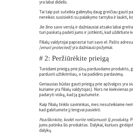
yra labai didelis.
Tai taip pat suteikia galimybę daug greičiau gauti pag
nereikės susisiekti su palaikymo tarnyba ir laukti, ko
Jie žino savo verslą ir dažniausiai atsako labai greitai
turi paskatą padėti jums ir įsitikinti, kad uždirbate 
Filialų valdytojai paprastai turi savo el. Pašto adres
[email protected]
yra dažniausi požymiai.
# 2: Peržiūrėkite prieigą
Turėdami prieigą prie jūsų parduodamo produkto, gal
parduoti užtikrintiau, o tai padidins pardavimą.
Geriausias būdas gauti prieigą prie apžvalgos yra siųs
kuriame yra filialų valdytojas). Nors ne kiekvienas 
padaryti viską, kad ją gautumėte.
Kaip filialų tinklo savininkas, mes nesuteikiame nem
kad galėtumėte jį lengvai pasiekti.
Paaiškinkite, kodėl norite reklamuoti šį produktą
. 
jums patinka šis produktas. Dalykai, kuriuos girdėjo
dalykų.