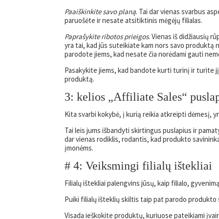
Paaiškinkite savo planą
. Tai dar vienas svarbus asp
paruošėte ir nesate atsitiktinis mėgėjų filialas.
Paprašykite ribotos prieigos
. Vienas iš didžiausių r
yra tai, kad jūs suteikiate kam nors savo produktą
parodote jiems, kad nesate čia norėdami gauti nemo
Pasakykite jiems, kad bandote kurti turinį ir turite 
produktą.
3: kelios „Affiliate Sales“ pusla
Kita svarbi kokybė, į kurią reikia atkreipti dėmesį, yr
Tai leis jums išbandyti skirtingus puslapius ir pamatyt
dar vienas rodiklis, rodantis, kad produkto savininka
įmonėms.
# 4: Veiksmingi filialų ištekliai
Filialų ištekliai palengvins jūsų, kaip filialo, gyveni
Puiki filialų išteklių skiltis taip pat parodo produkto
Visada ieškokite produktų, kuriuose pateikiami įvairi