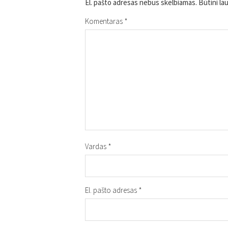
El. pašto adresas nebus skelbiamas.
Būtini la
Komentaras
*
Vardas
*
El. pašto adresas
*