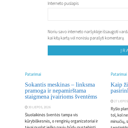
Interneto puslapis
Noriu savo interneto naršyklėje išsaugoti vardą,
kai kitą kartą vėl norėsiu parašyti komentarą.
Patarimai
Patarimai
Sokantis meskinas – linksma
Kaip ži
pramoga ir nepamirštama
pasirin
staigmena įvairioms šventėms
27 LIEPOS
30 LIEPOS, 2026
Ryšio plan
Šiuolaikinės šventės tampa vis
tol, kol n
kūrybiškesnės, o renginių organizatoriai ir
minučių, s
tėvai nuolat ieško naujų būdų nustebinti
tarptinkli