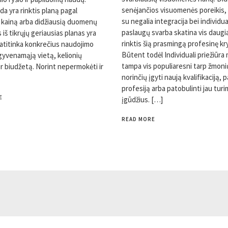
senėjančios visuomenės poreikis,
da yra rinktis planą pagal
su negalia integracija bei individu
 kainą arba didžiausią duomenų
paslaugų svarba skatina vis daug
s iš tikrųjų geriausias planas yra
rinktis šią prasmingą profesinę kr
s atitinka konkrečius naudojimo
Būtent todėl Individuali priežiūr
 gyvenamąją vietą, kelionių
tampa vis populiaresni tarp žmoni
r biudžetą. Norint nepermokėti ir
norinčių įgyti naują kvalifikaciją, p
profesiją arba patobulinti jau tur
E
įgūdžius. […]
READ MORE