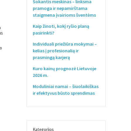
Sokantis meskinas – linksma
pramoga ir nepamirštama
staigmena įvairioms šventėms
Kaip žinoti, kokį ryšio planą
o
pasirinkti?
us
Individuali priežiūra mokymai –
ko
kelias į profesionalią ir
prasmingą karjerą
Kuro kainų prognozė Lietuvoje
2026 m.
Moduliniai namai – šiuolaikiškas
ir efektyvus būsto sprendimas
Kategorijos