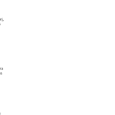
rį,
s
yra
ms
s