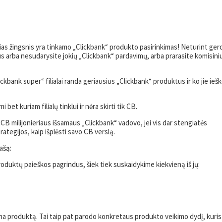
usias žingsnis yra tinkamo „Clickbank“ produkto pasirinkimas! Neturint ger
jūs arba nesudarysite jokių „Clickbank“ pardavimų, arba prarasite komisini
ickbank super“ filialai randa geriausius „Clickbank“ produktus ir ko jie ieš
 bet kuriam filialų tinklui ir nėra skirti tik CB.
CB milijonieriaus išsamaus „Clickbank“ vadovo, jei vis dar stengiatės
ategijos, kaip išplėsti savo CB verslą.
ašą:
oduktų paieškos pagrindus, šiek tiek suskaidykime kiekvieną iš jų:
tina produktą. Tai taip pat parodo konkretaus produkto veikimo dydį, kuris