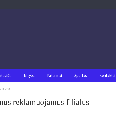
etuviški
Mityba
Patarimai
Sportas
Kontaktai
filialus
mus reklamuojamus filialus