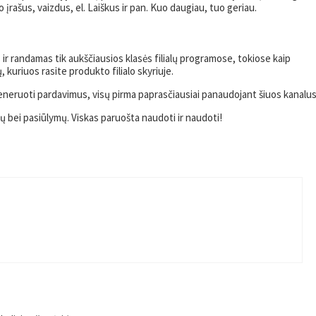
rašus, vaizdus, ​​el. Laiškus ir pan. Kuo daugiau, tuo geriau.
as ir randamas tik aukščiausios klasės filialų programose, tokiose kaip
ų, kuriuos rasite produkto filialo skyriuje.
eneruoti pardavimus, visų pirma paprasčiausiai panaudojant šiuos kanalus
dų bei pasiūlymų. Viskas paruošta naudoti ir naudoti!