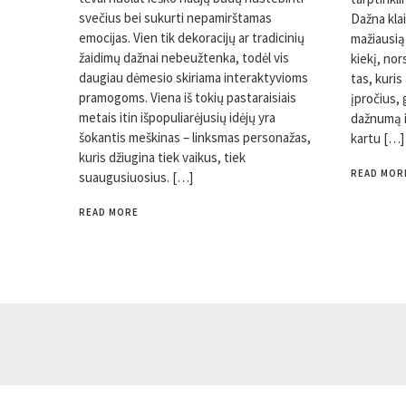
svečius bei sukurti nepamirštamas
Dažna klai
emocijas. Vien tik dekoracijų ar tradicinių
mažiausią
žaidimų dažnai nebeužtenka, todėl vis
kiekį, nor
daugiau dėmesio skiriama interaktyvioms
tas, kuri
pramogoms. Viena iš tokių pastaraisiais
įpročius,
metais itin išpopuliarėjusių idėjų yra
dažnumą i
šokantis meškinas – linksmas personažas,
kartu […]
kuris džiugina tiek vaikus, tiek
READ MOR
suaugusiuosius. […]
READ MORE