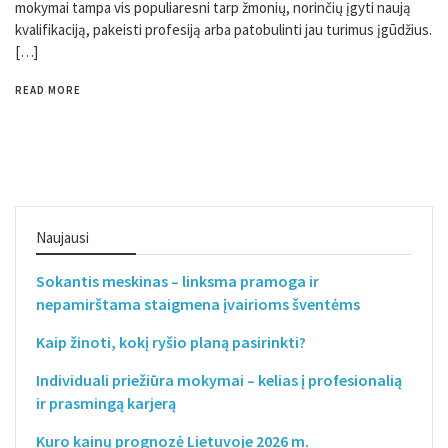
mokymai tampa vis populiaresni tarp žmonių, norinčių įgyti naują
kvalifikaciją, pakeisti profesiją arba patobulinti jau turimus įgūdžius.
[…]
READ MORE
Naujausi
Sokantis meskinas – linksma pramoga ir
nepamirštama staigmena įvairioms šventėms
Kaip žinoti, kokį ryšio planą pasirinkti?
Individuali priežiūra mokymai – kelias į profesionalią
ir prasmingą karjerą
Kuro kainų prognozė Lietuvoje 2026 m.