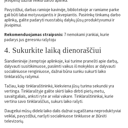
įkvėpimą dažnai veikia darbo aplinka.
Pavyzdžiui, darbas ramioje kavinėje, bibliotekoje ar ramiame parke
gali būti labai motyvuojantis ir įkvepiantis. Pasirinkę tinkamą darbo
aplinką, galite padaryti nuostabių dalykų jūsų produktyvumui ir
įkvėpimui.
Rekomenduojamas straipsnis:
7 nemokami įrankiai, kurie
padarys jus geresniu rašytoju
4. Sukurkite laiką dienoraščiui
Šiandieninėje įtemptoje aplinkoje, kai turime pranešti apie darbą,
dalyvauti susitikimuose, pasiimti vaikus iš mokyklos ar dalyvauti
socialiniuose renginiuose, dažnai būna sunku sukurti laiko
tinklaraščių rašymui.
Tačiau, kaip tinklaraštininkė, kiekviena jūsų turima sekundė yra
vertinga. Tinklaraštyje galite skirti laiko dirbti pietų metu,
savaitgaliais, anksti ryte ar vėlai vakare. Tinklaraštininkai, kurie
vertina savo tinklaraščius, sukurs laiko rašyti.
Daugeliui mūsų didelė laiko dalis dažnai sugaištama neproduktyviai
veiklai, pavyzdžiui, naršyti socialiniuose tinkluose ar žiūrėti
televizorių.