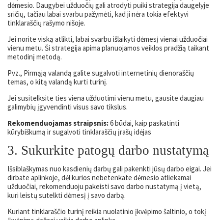
dėmesio. Daugybei užduočių gali atrodyti puiki strategija daugelyje
sričių, tačiau labai svarbu pažymėti, kad ji nėra tokia efektyvi
tinklaraščių rašymo nišoje.
Jei norite viską atlikti, labai svarbu išlaikyti dėmesį vienai užduočiai
vienu metu. Ši strategija apima planuojamos veiklos pradžią taikant
metodinį metodą.
Pvz., Pirmąją valandą galite sugalvoti internetinių dienoraščių
temas, o kitą valandą kurti turinį.
Jei susitelksite ties viena užduotimi vienu metu, gausite daugiau
galimybių įgyvendinti visus savo tikslus.
Rekomenduojamas straipsnis:
6 būdai, kaip paskatinti
kūrybiškumą ir sugalvoti tinklaraščių įrašų idėjas
3. Sukurkite patogų darbo nustatymą
Išsiblaškymas nuo kasdienių darbų gali pakenkti jūsų darbo eigai. Jei
dirbate aplinkoje, dėl kurios nebetenkate dėmesio atliekamai
užduočiai, rekomenduoju pakeisti savo darbo nustatymą į vietą,
kuri leistų sutelkti dėmesį į savo darbą.
Kuriant tinklaraščio turinį reikia nuolatinio įkvėpimo šaltinio, o tokį