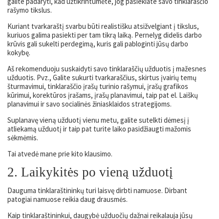
galite padaryti, kad užtikrintumėte, jog pasiekiate savo tinklaraščio
rašymo tikslus.
Kuriant tvarkaraštį svarbu būti realistišku atsižvelgiant į tikslus,
kuriuos galima pasiekti per tam tikrą laiką. Pernelyg didelis darbo
krūvis gali sukelti perdegimą, kuris gali pabloginti jūsų darbo
kokybę.
Aš rekomenduoju suskaidyti savo tinklaraščių užduotis į mažesnes
užduotis. Pvz., Galite sukurti tvarkaraščius, skirtus įvairių temų
šturmavimui, tinklaraščio įrašų turinio rašymui, įrašų grafikos
kūrimui, korektūros įrašams, įrašų planavimui, taip pat el. Laiškų
planavimui ir savo socialinės žiniasklaidos strategijoms.
Suplanavę vieną užduotį vienu metu, galite sutelkti dėmesį į
atliekamą užduotį ir taip pat turite laiko pasidžiaugti mažomis
sėkmėmis.
Tai atvedė mane prie kito klausimo.
2. Laikykitės po vieną užduotį
Dauguma tinklaraštininkų turi laisvę dirbti namuose. Dirbant
patogiai namuose reikia daug drausmės.
Kaip tinklaraštininkui, daugybė užduočių dažnai reikalauja jūsų