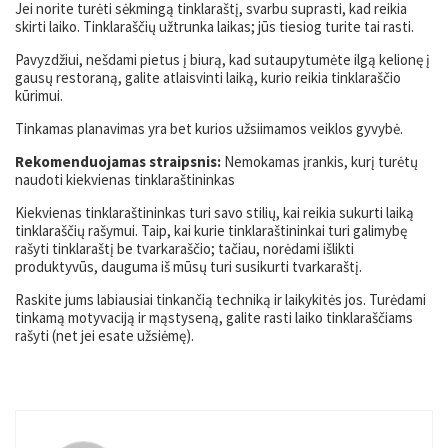
Jei norite turėti sėkmingą tinklaraštį, svarbu suprasti, kad reikia
skirti laiko. Tinklaraščių užtrunka laikas; jūs tiesiog turite tai rasti.
Pavyzdžiui, nešdami pietus į biurą, kad sutaupytumėte ilgą kelionę į
gausų restoraną, galite atlaisvinti laiką, kurio reikia tinklaraščio
kūrimui.
Tinkamas planavimas yra bet kurios užsiimamos veiklos gyvybė.
Rekomenduojamas straipsnis:
Nemokamas įrankis, kurį turėtų
naudoti kiekvienas tinklaraštininkas
Kiekvienas tinklaraštininkas turi savo stilių, kai reikia sukurti laiką
tinklaraščių rašymui. Taip, kai kurie tinklaraštininkai turi galimybę
rašyti tinklaraštį be tvarkaraščio; tačiau, norėdami išlikti
produktyvūs, dauguma iš mūsų turi susikurti tvarkaraštį.
Raskite jums labiausiai tinkančią techniką ir laikykitės jos. Turėdami
tinkamą motyvaciją ir mąstyseną, galite rasti laiko tinklaraščiams
rašyti (net jei esate užsiėmę).