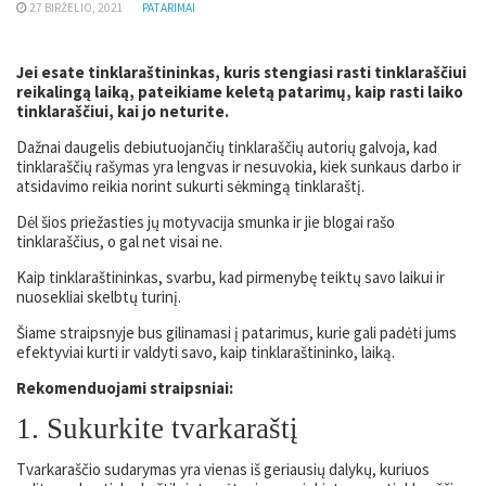
27 BIRŽELIO, 2021
PATARIMAI
Jei esate tinklaraštininkas, kuris stengiasi rasti tinklaraščiui
reikalingą laiką, pateikiame keletą patarimų, kaip rasti laiko
tinklaraščiui, kai jo neturite.
Dažnai daugelis debiutuojančių tinklaraščių autorių galvoja, kad
tinklaraščių rašymas yra lengvas ir nesuvokia, kiek sunkaus darbo ir
atsidavimo reikia norint sukurti sėkmingą tinklaraštį.
Dėl šios priežasties jų motyvacija smunka ir jie blogai rašo
tinklaraščius, o gal net visai ne.
Kaip tinklaraštininkas, svarbu, kad pirmenybę teiktų savo laikui ir
nuosekliai skelbtų turinį.
Šiame straipsnyje bus gilinamasi į patarimus, kurie gali padėti jums
efektyviai kurti ir valdyti savo, kaip tinklaraštininko, laiką.
Rekomenduojami straipsniai:
1. Sukurkite tvarkaraštį
Tvarkaraščio sudarymas yra vienas iš geriausių dalykų, kuriuos