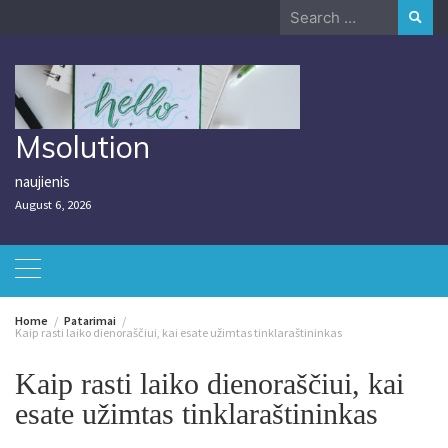
Skip
Search
to
for:
content
Msolution
naujienis
August 6, 2026
Home
Patarimai
Kaip rasti laiko dienoraščiui, kai esate užimtas tinklaraštininkas
Kaip rasti laiko dienoraščiui, kai
esate užimtas tinklaraštininkas