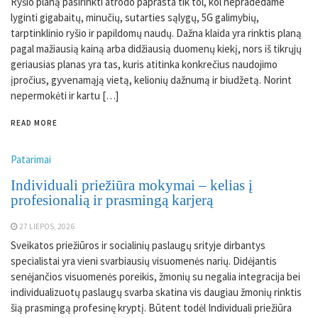
Ryšio planą pasirinkti atrodo paprasta tik tol, kol nepradedame
lyginti gigabaitų, minučių, sutarties sąlygų, 5G galimybių,
tarptinklinio ryšio ir papildomų naudų. Dažna klaida yra rinktis planą
pagal mažiausią kainą arba didžiausią duomenų kiekį, nors iš tikrųjų
geriausias planas yra tas, kuris atitinka konkrečius naudojimo
įpročius, gyvenamąją vietą, kelionių dažnumą ir biudžetą. Norint
nepermokėti ir kartu […]
READ MORE
Patarimai
Individuali priežiūra mokymai – kelias į
profesionalią ir prasmingą karjerą
27 LIEPOS, 2026
Sveikatos priežiūros ir socialinių paslaugų srityje dirbantys
specialistai yra vieni svarbiausių visuomenės narių. Didėjantis
senėjančios visuomenės poreikis, žmonių su negalia integracija bei
individualizuotų paslaugų svarba skatina vis daugiau žmonių rinktis
šią prasmingą profesinę kryptį. Būtent todėl Individuali priežiūra