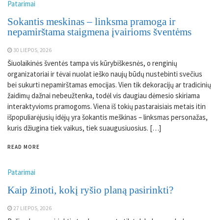
Patarimai
Sokantis meskinas – linksma pramoga ir
nepamirštama staigmena įvairioms šventėms
30 LIEPOS, 2026
Šiuolaikinės šventės tampa vis kūrybiškesnės, o renginių
organizatoriai ir tėvai nuolat ieško naujų būdų nustebinti svečius
bei sukurti nepamirštamas emocijas. Vien tik dekoracijų ar tradicinių
žaidimų dažnai nebeužtenka, todėl vis daugiau dėmesio skiriama
interaktyvioms pramogoms. Viena iš tokių pastaraisiais metais itin
išpopuliarėjusių idėjų yra šokantis meškinas – linksmas personažas,
kuris džiugina tiek vaikus, tiek suaugusiuosius. […]
READ MORE
Patarimai
Kaip žinoti, kokį ryšio planą pasirinkti?
27 LIEPOS, 2026