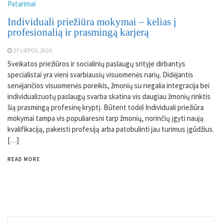
Patarimai
Individuali priežiūra mokymai – kelias į
profesionalią ir prasmingą karjerą
27 LIEPOS, 2026
Sveikatos priežiūros ir socialinių paslaugų srityje dirbantys
specialistai yra vieni svarbiausių visuomenės narių. Didėjantis
senėjančios visuomenės poreikis, žmonių su negalia integracija bei
individualizuotų paslaugų svarba skatina vis daugiau žmonių rinktis
šią prasmingą profesinę kryptį. Būtent todėl Individuali priežiūra
mokymai tampa vis populiaresni tarp žmonių, norinčių įgyti naują
kvalifikaciją, pakeisti profesiją arba patobulinti jau turimus įgūdžius.
[…]
READ MORE