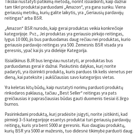
Tiksliai nustatyti patikimą metodą, norint išsiaiškinti, kaip dažnai
tam tikri produktai parduodami „Amazon“, yra gana sunku. Viena
geriausių metrikų, kurių galite laikytis, yra „Geriausių pardavėjų
reitingas“ arba BSR.
„Amazon“ BSR nurodo, kaip gerai produktas veikia konkrečioje
kategorijoje. Pvz., Jei produktas yra geriausio pirkėjo reitingas,
lygus 10 000, jis bus parduodamas daug rečiau nei produktas, kurio
geriausio pardavėjo reitingas yra 500. Žemesnis BSR visada yra
geresnis, ypač kai jis yra didelėje Kategorija.
Išsiaiškinus BJR bus lengviau nustatyti, ar produktas bus
parduodamas gerai ir dažnai. Paskutinis dalykas, kurį norite
padaryti, yra išsirinkti produktą, kuris parduos tik kelis vienetus per
dieną, kai pateksite į aukščiausias savo kategorijos vietas.
Yra keletas kitų būdų, kaip nustatyti norimų parduoti produktų
rinkodaros paklausą, tačiau „Best Seller“ reitingas yra pats
greičiausias ir paprasčiausias būdas gauti duomenis tiesiai iš žirgo
burnos.
Pasirinkdami produktą, kurį pradėsite įsigyti, norite įsitikinti, kad
pirmieji 3–5 kategorijoje esantys produktai turi geriausių pardavėjų
reitingą, kuris yra bent 5000 ar geresnis. Kuo daugiau produktų,
kurių BSR yra 5000 ar mažesnis, tuo didesnė tikimybė parduoti daug.