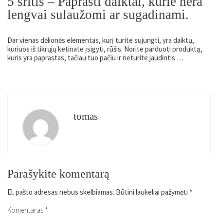
5 sritis –
Paprasti daiktai, kurie nėra
lengvai sulaužomi ar sugadinami.
Dar vienas dėlionės elementas, kurį turite sujungti, yra daiktų,
kuriuos iš tikrųjų ketinate įsigyti, rūšis. Norite parduoti produktą,
kuris yra paprastas, tačiau tuo pačiu ir neturite jaudintis …
tomas
Parašykite komentarą
El. pašto adresas nebus skelbiamas.
Būtini laukeliai pažymėti
*
Komentaras
*