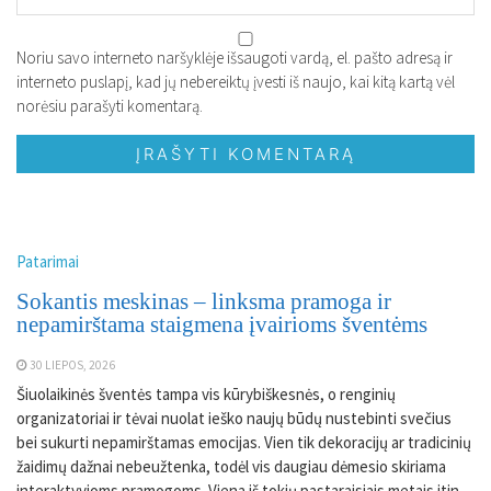
Noriu savo interneto naršyklėje išsaugoti vardą, el. pašto adresą ir
interneto puslapį, kad jų nebereiktų įvesti iš naujo, kai kitą kartą vėl
norėsiu parašyti komentarą.
Patarimai
Sokantis meskinas – linksma pramoga ir
nepamirštama staigmena įvairioms šventėms
30 LIEPOS, 2026
Šiuolaikinės šventės tampa vis kūrybiškesnės, o renginių
organizatoriai ir tėvai nuolat ieško naujų būdų nustebinti svečius
bei sukurti nepamirštamas emocijas. Vien tik dekoracijų ar tradicinių
žaidimų dažnai nebeužtenka, todėl vis daugiau dėmesio skiriama
interaktyvioms pramogoms. Viena iš tokių pastaraisiais metais itin