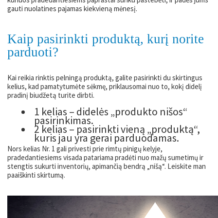
gauti nuolatines pajamas kiekvieną mėnesį.
Kaip pasirinkti produktą, kurį norite
parduoti?
Kai reikia rinktis pelningą produktą, galite pasirinkti du skirtingus
kelius, kad pamatytumėte sėkmę, priklausomai nuo to, kokį didelį
pradinį biudžetą turite dirbti.
1 kelias – didelės „produkto nišos“
pasirinkimas.
2 kelias – pasirinkti vieną „produktą“,
kuris jau yra gerai parduodamas.
Nors kelias Nr. 1 gali privesti prie rimtų pinigų kelyje,
pradedantiesiems visada patariama pradėti nuo mažų sumetimų ir
stengtis sukurti inventorių, apimančią bendrą „nišą“. Leiskite man
paaiškinti skirtumą.