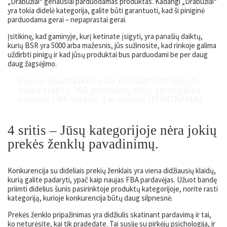
„Drabužiai“ geriausiai parduodamas produktas. Kadangi „Drabužiai“
yra tokia didelė kategorija, galite būti garantuoti, kad ši piniginė
parduodama gerai – nepaprastai gerai.
Įsitikinę, kad gaminyje, kurį ketinate įsigyti, yra panašių daiktų,
kurių BSR yra 5000 arba mažesnis, jūs sužinosite, kad rinkoje galima
uždirbti pinigų ir kad jūsų produktai bus parduodami be per daug
daug žagsėjimo.
Bonu
s
:
Spustelėkite čia norėdami atsisiųsti
mūsų slaptų 200 produktų idėjų sąrašą
jūsų
naujam FBA verslui.
Tai visiškai NEMOKAMA
!
4 sritis –
Jūsų kategorijoje nėra jokių
prekės ženklų pavadinimų.
Konkurencija su dideliais prekių ženklais yra viena didžiausių klaidų,
kurią galite padaryti, ypač kaip naujas FBA pardavėjas. Užuot bandę
priimti didelius šunis pasirinktoje produktų kategorijoje, norite rasti
kategoriją, kurioje konkurencija būtų daug silpnesnė.
Prekės ženklo pripažinimas yra didžiulis skatinant pardavimą ir tai,
ko neturėsite, kai tik pradedate. Tai susiję su pirkėjų psichologija, ir