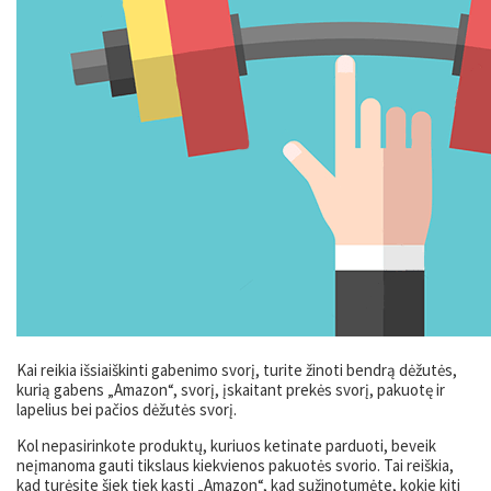
Kai reikia išsiaiškinti gabenimo svorį, turite žinoti bendrą dėžutės,
kurią gabens „Amazon“, svorį, įskaitant prekės svorį, pakuotę ir
lapelius bei pačios dėžutės svorį.
Kol nepasirinkote produktų, kuriuos ketinate parduoti, beveik
neįmanoma gauti tikslaus kiekvienos pakuotės svorio. Tai reiškia,
kad turėsite šiek tiek kasti „Amazon“, kad sužinotumėte, kokie kiti