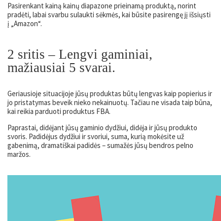
Pasirenkant kainą kainų diapazone prieinamą produktą, norint
pradėti, labai svarbu sulaukti sėkmės, kai būsite pasirengę jį išsiųsti
į „Amazon“.
2 sritis –
Lengvi gaminiai,
mažiausiai 5 svarai.
Geriausioje situacijoje jūsų produktas būtų lengvas kaip popierius ir
jo pristatymas beveik nieko nekainuotų. Tačiau ne visada taip būna,
kai reikia parduoti produktus FBA.
Paprastai, didėjant jūsų gaminio dydžiui, didėja ir jūsų produkto
svoris. Padidėjus dydžiui ir svoriui, suma, kurią mokėsite už
gabenimą, dramatiškai padidės – sumažės jūsų bendros pelno
maržos.