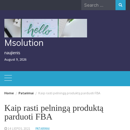
Skip
Search
to
for:
content
Msolution
naujienis
August 9, 2026
Home
Patarimai
Kaip rasti pelningą produktą parduoti FBA
Kaip rasti pelningą produktą
parduoti FBA
14 LIEPOS, 2021
PATARIMAI