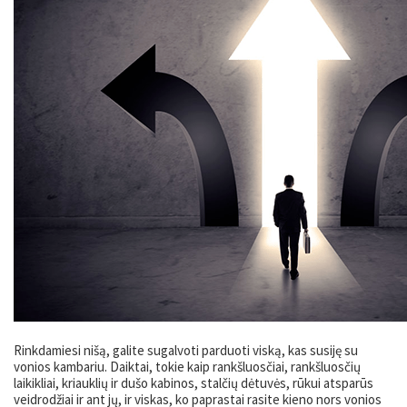
Rinkdamiesi nišą, galite sugalvoti parduoti viską, kas susiję su
vonios kambariu. Daiktai, tokie kaip rankšluosčiai, rankšluosčių
laikikliai, kriauklių ir dušo kabinos, stalčių dėtuvės, rūkui atsparūs
veidrodžiai ir ant jų, ir viskas, ko paprastai rasite kieno nors vonios