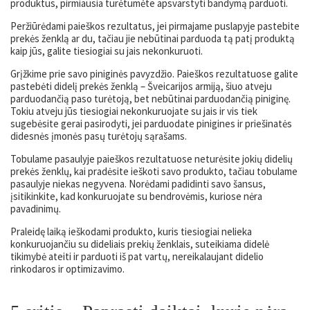
produktus, pirmiausia turėtumėte apsvarstyti bandymą parduoti.
Peržiūrėdami paieškos rezultatus, jei pirmajame puslapyje pastebite
prekės ženklą ar du, tačiau jie nebūtinai parduoda tą patį produktą
kaip jūs, galite tiesiogiai su jais nekonkuruoti.
Grįžkime prie savo piniginės pavyzdžio. Paieškos rezultatuose galite
pastebėti didelį prekės ženklą – Šveicarijos armiją, šiuo atveju
parduodančią paso turėtoją, bet nebūtinai parduodančią piniginę.
Tokiu atveju jūs tiesiogiai nekonkuruojate su jais ir vis tiek
sugebėsite gerai pasirodyti, jei parduodate pinigines ir priešinatės
didesnės įmonės pasų turėtojų sąrašams.
Tobulame pasaulyje paieškos rezultatuose neturėsite jokių didelių
prekės ženklų, kai pradėsite ieškoti savo produkto, tačiau tobulame
pasaulyje niekas negyvena. Norėdami padidinti savo šansus,
įsitikinkite, kad konkuruojate su bendrovėmis, kuriose nėra
pavadinimų.
Praleidę laiką ieškodami produkto, kuris tiesiogiai nelieka
konkuruojančiu su dideliais prekių ženklais, suteikiama didelė
tikimybė ateiti ir parduoti iš pat vartų, nereikalaujant didelio
rinkodaros ir optimizavimo.