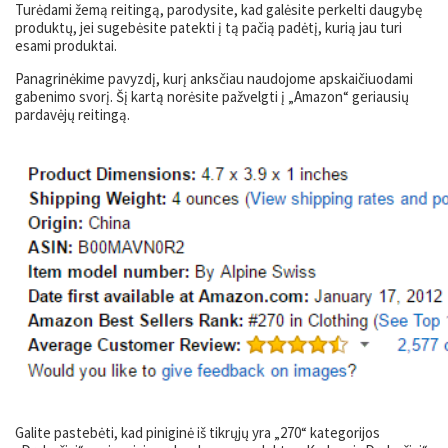
Turėdami žemą reitingą, parodysite, kad galėsite perkelti daugybę
produktų, jei sugebėsite patekti į tą pačią padėtį, kurią jau turi
esami produktai.
Panagrinėkime pavyzdį, kurį anksčiau naudojome apskaičiuodami
gabenimo svorį. Šį kartą norėsite pažvelgti į „Amazon“ geriausių
pardavėjų reitingą.
Galite pastebėti, kad piniginė iš tikrųjų yra „270“ kategorijos