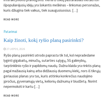
išpopuliarėjusių idėjų yra šokantis meškinas – linksmas personažas,
kuris džiugina tiek vaikus, tiek suaugusiuosius. […]
READ MORE
Patarimai
Kaip žinoti, kokį ryšio planą pasirinkti?
27 LIEPOS, 2026
Ryšio planą pasirinkti atrodo paprasta tik tol, kol nepradedame
lyginti gigabaitų, minučių, sutarties sąlygų, 5G galimybių,
tarptinklinio ryšio ir papildomų naudų. Dažna klaida yra rinktis planą
pagal mažiausią kainą arba didžiausią duomenų kiekį, nors iš tikrųjų
geriausias planas yra tas, kuris atitinka konkrečius naudojimo
įpročius, gyvenamąją vietą, kelionių dažnumą ir biudžetą. Norint
nepermokėti ir kartu […]
READ MORE