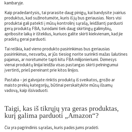
kambaryje.
Kaip pradedantysis, tai prarasite daug pinigų, kai bandysite įvairius
produktus, kad sužinotumėte, kuris iš jų bus geriausias. Nors visi
produktai gali patekti į mūsų kontrolinį sąrašą, leidžiantį parduoti
gerą produktą FBA, turėdami tiek daug skirtingų galimybių,
apribosite laiką ir išteklius, kuriuos galite skirti kiekvienam, kad jie
pradėtų gerai parduoti.
Tai reiškia, kad vieno produkto pasirinkimas bus geriausias
pasirinkimas, nesvarbu, ar jūs tiesiog norite surinkti mažas šalutines
pajamas, ar norėtumėte tapti kitu FBA milijonieriumi. Dėmesys
vienai produktų linijai leidžia visas pastangas skirti pelningumui
įvertinti, prieš pereinant prie kitos linijos.
Pastaba – jei galvojate rinktis produktą iš sveikatos, grožio ar
maisto prekių kategorijų, būtinai perskaitykite mūsų išsamų
vadovą, kaip išsivaduoti.
Taigi, kas iš tikrųjų yra geras produktas,
kurį galima parduoti „Amazon“?
Čia yra pagrindinis sąrašas, kuris padės jums pradėti.