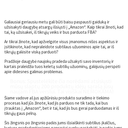
Galiausiai geriausiu metu gali būti baisu paspausti gaiduką ir
užsisakyti daugybę atsargų išsiųsti į „Amazon“. Kaip tikrai žinoti, kad
tai, ką užsisakei, iš tikrųjų veiks ir bus parduota FBA?
Ar tikrai žinote, kad apžvelgėte visus įmanomus nišos aspektus ir
įsitikinote, kad nepraleidote subtilaus užuominos apie tai, ar iš
tikrųjų galėsite viską parduoti?
Pradžioje daugybė naujokų pradeda užsakyti savo inventorių ir
kartais praleidžia tuos keletą subtilių užuominų, galėjusių perspėti
apie didesnes galimas problemas.
Bonu
s
:
Spustelėkite čia norėdami atsisiųsti
mūsų slaptų 200 produktų idėjų sąrašą
jūsų
naujam FBA verslui.
Tai visiškai NEMOKAMA
!
Šiame vadove aš jus apžiūrėsiu
produkto suradimo ir tiekimo
procesas
kad jūs žinote, kad jis parduos ne tik tada, kai bus
įtrauktas į „Amazon“, bet ir tai, kad jis bus gerai parduodamas ir iš
tikrųjų gaus pelną.
Šis žingsnis po žingsnio padės jums išsiaiškinti subtilius įkalčius,
kuriuos pradedantiesiems paprastai sunku pastebėti, ir padės jums