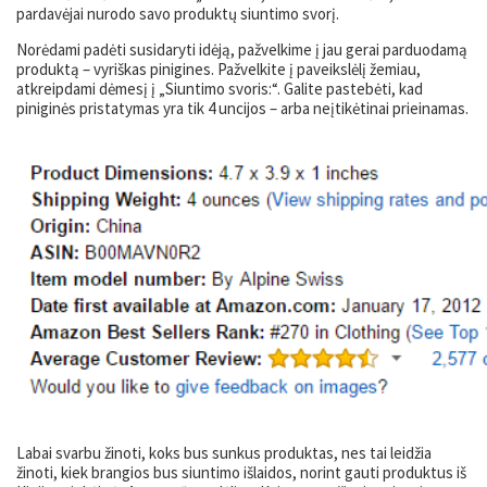
pardavėjai nurodo savo produktų siuntimo svorį.
Norėdami padėti susidaryti idėją, pažvelkime į jau gerai parduodamą
produktą – vyriškas pinigines. Pažvelkite į paveikslėlį žemiau,
atkreipdami dėmesį į „Siuntimo svoris:“. Galite pastebėti, kad
piniginės pristatymas yra tik 4 uncijos – arba neįtikėtinai prieinamas.
Labai svarbu žinoti, koks bus sunkus produktas, nes tai leidžia
žinoti, kiek brangios bus siuntimo išlaidos, norint gauti produktus iš