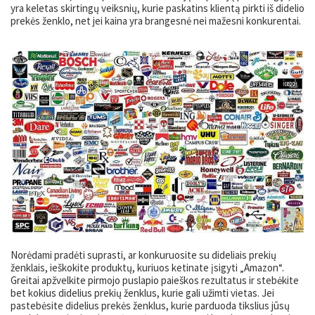
yra keletas skirtingų veiksnių, kurie paskatins klientą pirkti iš didelio
prekės ženklo, net jei kaina yra brangesnė nei mažesni konkurentai.
Norėdami pradėti suprasti, ar konkuruosite su dideliais prekių
ženklais, ieškokite produktų, kuriuos ketinate įsigyti „Amazon“.
Greitai apžvelkite pirmojo puslapio paieškos rezultatus ir stebėkite
bet kokius didelius prekių ženklus, kurie gali užimti vietas. Jei
pastebėsite didelius prekės ženklus, kurie parduoda tikslius jūsų