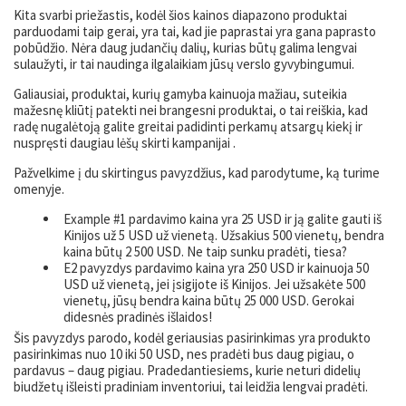
Kita svarbi priežastis, kodėl šios kainos diapazono produktai
parduodami taip gerai, yra tai, kad jie paprastai yra gana paprasto
pobūdžio. Nėra daug judančių dalių, kurias būtų galima lengvai
sulaužyti, ir tai naudinga ilgalaikiam jūsų verslo gyvybingumui.
Galiausiai, produktai, kurių gamyba kainuoja mažiau, suteikia
mažesnę kliūtį patekti nei brangesni produktai, o tai reiškia, kad
radę nugalėtoją galite greitai padidinti perkamų atsargų kiekį ir
nuspręsti daugiau lėšų skirti kampanijai .
Pažvelkime į du skirtingus pavyzdžius, kad parodytume, ką turime
omenyje.
E
xample #
1
pardavimo kaina yra 25 USD ir ją galite gauti iš
Kinijos už 5 USD už vienetą. Užsakius 500 vienetų, bendra
kaina būtų 2 500 USD. Ne taip sunku pradėti, tiesa?
E
2 pavyzdys
pardavimo kaina yra 250 USD ir kainuoja 50
USD už vienetą, jei įsigijote iš Kinijos. Jei užsakėte 500
vienetų, jūsų bendra kaina būtų 25 000 USD. Gerokai
didesnės pradinės išlaidos!
Šis pavyzdys parodo, kodėl geriausias pasirinkimas yra produkto
pasirinkimas nuo 10 iki 50 USD, nes pradėti bus daug pigiau, o
pardavus – daug pigiau. Pradedantiesiems, kurie neturi didelių
biudžetų išleisti pradiniam inventoriui, tai leidžia lengvai pradėti.