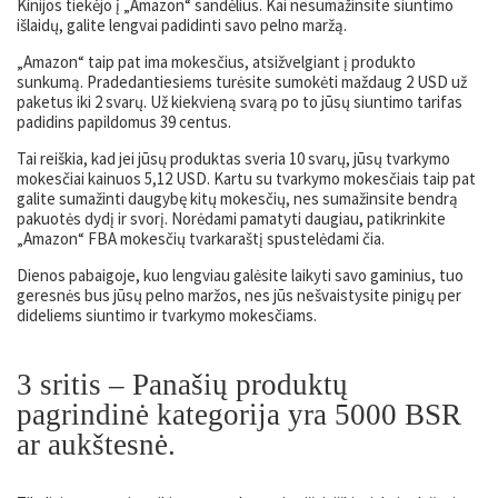
Kinijos tiekėjo į „Amazon“ sandėlius. Kai nesumažinsite siuntimo
išlaidų, galite lengvai padidinti savo pelno maržą.
„Amazon“ taip pat ima mokesčius, atsižvelgiant į produkto
sunkumą. Pradedantiesiems turėsite sumokėti maždaug 2 USD už
paketus iki 2 svarų. Už kiekvieną svarą po to jūsų siuntimo tarifas
padidins papildomus 39 centus.
Tai reiškia, kad jei jūsų produktas sveria 10 svarų, jūsų tvarkymo
mokesčiai kainuos 5,12 USD. Kartu su tvarkymo mokesčiais taip pat
galite sumažinti daugybę kitų mokesčių, nes sumažinsite bendrą
pakuotės dydį ir svorį. Norėdami pamatyti daugiau, patikrinkite
„Amazon“ FBA mokesčių tvarkaraštį spustelėdami čia.
Dienos pabaigoje, kuo lengviau galėsite laikyti savo gaminius, tuo
geresnės bus jūsų pelno maržos, nes jūs nešvaistysite pinigų per
dideliems siuntimo ir tvarkymo mokesčiams.
3 sritis
–
Panašių produktų
pagrindinė kategorija yra 5000 BSR
ar aukštesnė.