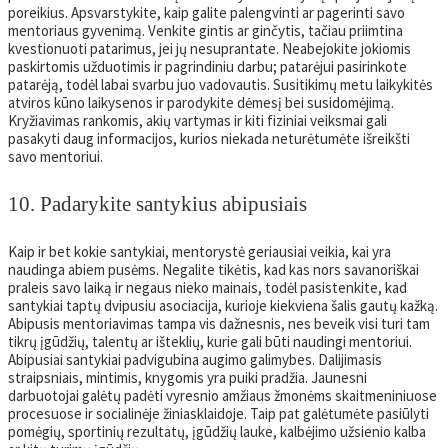
poreikius. Apsvarstykite, kaip galite palengvinti ar pagerinti savo
mentoriaus gyvenimą. Venkite gintis ar ginčytis, tačiau priimtina
kvestionuoti patarimus, jei jų nesuprantate. Neabejokite jokiomis
paskirtomis užduotimis ir pagrindiniu darbu; patarėjui pasirinkote
patarėją, todėl labai svarbu juo vadovautis. Susitikimų metu laikykitės
atviros kūno laikysenos ir parodykite dėmesį bei susidomėjimą.
Kryžiavimas rankomis, akių vartymas ir kiti fiziniai veiksmai gali
pasakyti daug informacijos, kurios niekada neturėtumėte išreikšti
savo mentoriui.
10. Padarykite santykius abipusiais
Kaip ir bet kokie santykiai, mentorystė geriausiai veikia, kai yra
naudinga abiem pusėms. Negalite tikėtis, kad kas nors savanoriškai
praleis savo laiką ir negaus nieko mainais, todėl pasistenkite, kad
santykiai taptų dvipusiu asociacija, kurioje kiekviena šalis gautų kažką.
Abipusis mentoriavimas tampa vis dažnesnis, nes beveik visi turi tam
tikrų įgūdžių, talentų ar išteklių, kurie gali būti naudingi mentoriui.
Abipusiai santykiai padvigubina augimo galimybes. Dalijimasis
straipsniais, mintimis, knygomis yra puiki pradžia. Jaunesni
darbuotojai galėtų padėti vyresnio amžiaus žmonėms skaitmeniniuose
procesuose ir socialinėje žiniasklaidoje. Taip pat galėtumėte pasiūlyti
pomėgių, sportinių rezultatų, įgūdžių lauke, kalbėjimo užsienio kalba