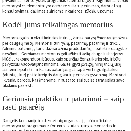
privalomas mentorystės programas talentui ugdyti. Pagrindiniai verslo
mentorystės elementai yra darbo rezultatų gerinimas, darbuotojų
konsultavimas, dalijimasis žiniomis ir karjeros įgūdžių ugdymas.
Kodėl jums reikalingas mentorius
Mentoriai gali suteikti išminties ir žinių, kurias patyrę žmonės išmoksta
per daugelį metų. Mentoriai turi ryšių, patarimų, patarimų ir trikčių
šalinimo patarimų, kurie dažnai užima pradedančiųjų patirtį ir daugybę
nesėkmių. Gerbiamas mentorius gali užkirsti kelią daugeliui karjeros
kliūčių, rekomenduoti būdus, kaip sparčiau žengti karjeroje, ir būti
pavyzdžiu vadovaujant mintims. Galite įgyti įžvalgų, viršijančių jūsų
asmeninę patirtį. Tinkamas patarėjas gali tapti vertingu ilgalaikiu
šaltiniu, į kurį galite kreiptis daug kartų per savo gyvenimą. Mentoriai
įkvepia, parodo, kas įmanoma, ir nustato geriausias strategijas savo
tikslams pasiekti.
Geriausia praktika ir patarimai – kaip
rasti patarėją
Daugelis kompanijų ir internetinių organizacijų siūlo oficialias
mentorystės programas ir forumus, kurie sujungia mentorius ir