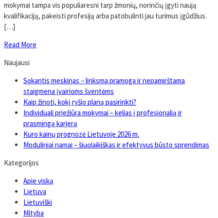
mokymai tampa vis populiaresni tarp žmonių, norinčių įgyti naują
kvalifikaciją, pakeisti profesiją arba patobulinti jau turimus įgūdžius.
[…]
Read More
Naujausi
Sokantis meskinas – linksma pramoga ir nepamirštama
staigmena įvairioms šventėms
Kaip žinoti, kokį ryšio planą pasirinkti?
Individuali priežiūra mokymai – kelias į profesionalią ir
prasmingą karjerą
Kuro kainų prognozė Lietuvoje 2026 m.
Moduliniai namai – šiuolaikiškas ir efektyvus būsto sprendimas
Kategorijos
Apie viską
Lietuva
Lietuviški
Mityba