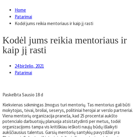
Home
Patarimai
Kodėl jums reikia mentoriaus ir kaip jį rasti
Kodėl jums reikia mentoriaus ir
kaip jį rasti
24 birželio, 2021
Patarimai
Paskelbta
Sausio 18 d
Kiekvienas sėkmingas žmogus turi mentorių. Tas mentorius gali būti
mokytojas, tėvai, broliai, seserys, politiniai herojai ar verslo partneriai.
Viena mentorių organizacija praneša, kad 25 procentai aukšto
potencialo darbuotojų planuoja atsistatydinti per metus, todėl
organizacijoms tampa vis kritiškiau ieškoti naujų būdų išlaikyti
aukščiausius talentus. Garsių mentorių santykių pavyzdžiai yra