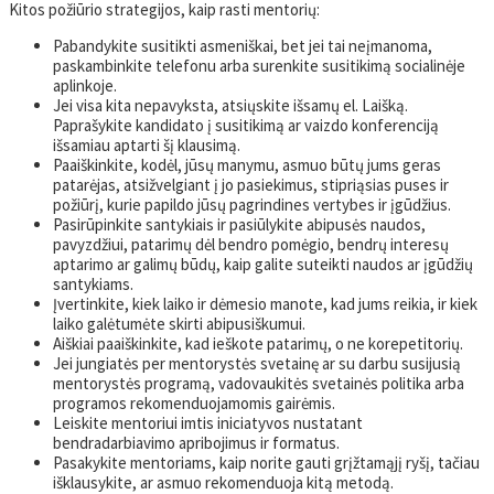
Kitos požiūrio strategijos, kaip rasti mentorių:
Pabandykite susitikti asmeniškai, bet jei tai neįmanoma,
paskambinkite telefonu arba surenkite susitikimą socialinėje
aplinkoje.
Jei visa kita nepavyksta, atsiųskite išsamų el. Laišką.
Paprašykite kandidato į susitikimą ar vaizdo konferenciją
išsamiau aptarti šį klausimą.
Paaiškinkite, kodėl, jūsų manymu, asmuo būtų jums geras
patarėjas, atsižvelgiant į jo pasiekimus, stipriąsias puses ir
požiūrį, kurie papildo jūsų pagrindines vertybes ir įgūdžius.
Pasirūpinkite santykiais ir pasiūlykite abipusės naudos,
pavyzdžiui, patarimų dėl bendro pomėgio, bendrų interesų
aptarimo ar galimų būdų, kaip galite suteikti naudos ar įgūdžių
santykiams.
Įvertinkite, kiek laiko ir dėmesio manote, kad jums reikia, ir kiek
laiko galėtumėte skirti abipusiškumui.
Aiškiai paaiškinkite, kad ieškote patarimų, o ne korepetitorių.
Jei jungiatės per mentorystės svetainę ar su darbu susijusią
mentorystės programą, vadovaukitės svetainės politika arba
programos rekomenduojamomis gairėmis.
Leiskite mentoriui imtis iniciatyvos nustatant
bendradarbiavimo apribojimus ir formatus.
Pasakykite mentoriams, kaip norite gauti grįžtamąjį ryšį, tačiau
išklausykite, ar asmuo rekomenduoja kitą metodą.