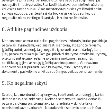
palengvins jums viską. Jei neabejotumėte savo sugebėjimams, jūs
neaugsite ir nesivystysite. Štai kodėl labai svarbu neieškoti užstatų,
kai viskas tampa sunku. Visas mentorystės tikslas yra išmokti atlikti
sunkias užduotis. Jei išeisite iš darbo, kai viskas bus sunku, jūs
negausite nieko vertingo iš santykių ir nieko neišmoksite.
8. Atlikite pagrindines užduotis
Mentuojamas asmuo turi atlikti pagrindines užduotis, kurias paskiria jo
patarėjas. Tyrinėdami, kaip susirasti mentorių, atpažinote reikiamų
įgūdžių turintį asmenį, taigi negalite ignoruoti „namų darbų“, kurių
jūsų patarėjas reikalauja. Tam gali prireikti skaitymo ir mokslinių tyrimų,
praktinio pritaikymo realiame gyvenime mokymosi, pramonės
sertifikatų įgijimo ar naujų įgūdžių lavinimo pamokų. Vadovavimo
mentorystei gali prireikti viešo kalbėjimo, minčių lyderystės
dokumentų paskelbimo ar kitos sudėtingos veiklos bendruomenėje.
9. Ko negalima sakyti
Svarbu, kad mentoriui būtų lengviau, todėl venkite strategijų, kurios
demonstruoja nelankstumą. Niekada nemanykite, kad nė vienas iš
patarėjų siūlomų susitikimų laikų jums netinka – skirkite laiką
pakeisdami savo tvarkaraštį. Nesudarykite santykių apie jus ir jūsų