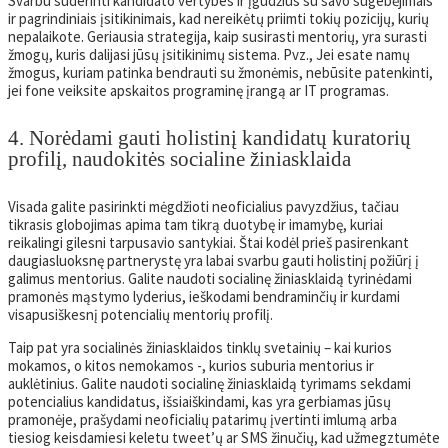
Svarbu suderinti kandidato vertybes ir įgūdžius su savo sugebėjimais
ir pagrindiniais įsitikinimais, kad nereikėtų priimti tokių pozicijų, kurių
nepalaikote. Geriausia strategija, kaip susirasti mentorių, yra surasti
žmogų, kuris dalijasi jūsų įsitikinimų sistema. Pvz., Jei esate namų
žmogus, kuriam patinka bendrauti su žmonėmis, nebūsite patenkinti,
jei fone veiksite apskaitos programinę įrangą ar IT programas.
4. Norėdami gauti holistinį kandidatų kuratorių
profilį, naudokitės socialine žiniasklaida
Visada galite pasirinkti mėgdžioti neoficialius pavyzdžius, tačiau
tikrasis globojimas apima tam tikrą duotybę ir imamybę, kuriai
reikalingi gilesni tarpusavio santykiai. Štai kodėl prieš pasirenkant
daugiasluoksnę partnerystę yra labai svarbu gauti holistinį požiūrį į
galimus mentorius. Galite naudoti socialinę žiniasklaidą tyrinėdami
pramonės mąstymo lyderius, ieškodami bendraminčių ir kurdami
visapusiškesnį potencialių mentorių profilį.
Taip pat yra socialinės žiniasklaidos tinklų svetainių – kai kurios
mokamos, o kitos nemokamos -, kurios suburia mentorius ir
auklėtinius. Galite naudoti socialinę žiniasklaidą tyrimams sekdami
potencialius kandidatus, išsiaiškindami, kas yra gerbiamas jūsų
pramonėje, prašydami neoficialių patarimų įvertinti imlumą arba
tiesiog keisdamiesi keletu tweet’ų ar SMS žinučių, kad užmegztumėte