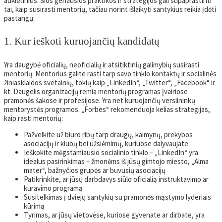
auklėtinius. Šios geriausios praktikos ir strategijos gali supaprastinti
tai, kaip susirasti mentorių, tačiau norint išlaikyti santykius reikia įdėti
pastangų:
1. Kur ieškoti kuruojančių kandidatų
Yra daugybė oficialių, neoficialių ir atsitiktinių galimybių susirasti
mentorių. Mentorius galite rasti tarp savo tinklo kontaktų ir socialinės
žiniasklaidos svetainių, tokių kaip „LinkedIn“, „Twitter“, „Facebook“ ir
kt. Daugelis organizacijų remia mentorių programas įvairiose
pramonės šakose ir profesijose. Yra net kuruojančių verslininkų
mentorystės programos. „Forbes“ rekomenduoja kelias strategijas,
kaip rasti mentorių:
Pažvelkite už biuro ribų tarp draugų, kaimynų, prekybos
asociacijų ir klubų bei užsiėmimų, kuriuose dalyvaujate
Ieškokite mėgstamiausio socialinio tinklo – „LinkedIn“ yra
idealus pasirinkimas – žmonėms iš jūsų gimtojo miesto, „Alma
mater“, bažnyčios grupės ar buvusių asociacijų
Patikrinkite, ar jūsų darbdavys siūlo oficialią instruktavimo ar
kuravimo programą
Susitelkimas į dviejų santykių su pramonės mąstymo lyderiais
kūrimą
Tyrimas, ar jūsų vietovėse, kuriose gyvenate ar dirbate, yra