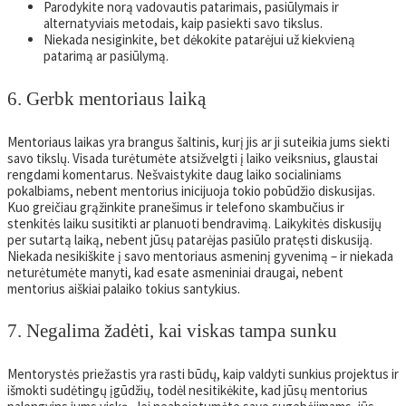
Parodykite norą vadovautis patarimais, pasiūlymais ir
alternatyviais metodais, kaip pasiekti savo tikslus.
Niekada nesiginkite, bet dėkokite patarėjui už kiekvieną
patarimą ar pasiūlymą.
6. Gerbk mentoriaus laiką
Mentoriaus laikas yra brangus šaltinis, kurį jis ar ji suteikia jums siekti
savo tikslų. Visada turėtumėte atsižvelgti į laiko veiksnius, glaustai
rengdami komentarus. Nešvaistykite daug laiko socialiniams
pokalbiams, nebent mentorius inicijuoja tokio pobūdžio diskusijas.
Kuo greičiau grąžinkite pranešimus ir telefono skambučius ir
stenkitės laiku susitikti ar planuoti bendravimą. Laikykitės diskusijų
per sutartą laiką, nebent jūsų patarėjas pasiūlo pratęsti diskusiją.
Niekada nesikiškite į savo mentoriaus asmeninį gyvenimą – ir niekada
neturėtumėte manyti, kad esate asmeniniai draugai, nebent
mentorius aiškiai palaiko tokius santykius.
7. Negalima žadėti, kai viskas tampa sunku
Mentorystės priežastis yra rasti būdų, kaip valdyti sunkius projektus ir
išmokti sudėtingų įgūdžių, todėl nesitikėkite, kad jūsų mentorius