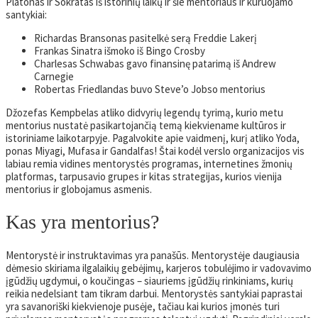
Platonas ir Sokratas iš istorinių laikų ir šie mentoriaus ir kuruojamo
santykiai:
Richardas Bransonas pasitelkė serą Freddie Lakerį
Frankas Sinatra išmoko iš Bingo Crosby
Charlesas Schwabas gavo finansinę patarimą iš Andrew
Carnegie
Robertas Friedlandas buvo Steve’o Jobso mentorius
Džozefas Kempbelas atliko didvyrių legendų tyrimą, kurio metu
mentorius nustatė pasikartojančią temą kiekviename kultūros ir
istoriniame laikotarpyje. Pagalvokite apie vaidmenį, kurį atliko Yoda,
ponas Miyagi, Mufasa ir Gandalfas! Štai kodėl verslo organizacijos vis
labiau remia vidines mentorystės programas, internetines žmonių
platformas, tarpusavio grupes ir kitas strategijas, kurios vienija
mentorius ir globojamus asmenis.
Kas yra mentorius?
Mentorystė ir instruktavimas yra panašūs. Mentorystėje daugiausia
dėmesio skiriama ilgalaikių gebėjimų, karjeros tobulėjimo ir vadovavimo
įgūdžių ugdymui, o koučingas – siauriems įgūdžių rinkiniams, kurių
reikia nedelsiant tam tikram darbui. Mentorystės santykiai paprastai
yra savanoriški kiekvienoje pusėje, tačiau kai kurios įmonės turi