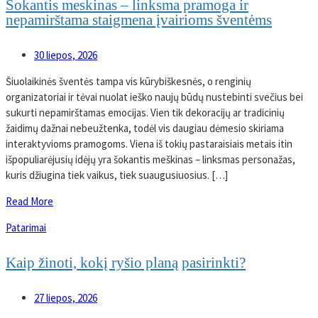
Sokantis meskinas – linksma pramoga ir
nepamirštama staigmena įvairioms šventėms
30 liepos, 2026
Šiuolaikinės šventės tampa vis kūrybiškesnės, o renginių
organizatoriai ir tėvai nuolat ieško naujų būdų nustebinti svečius bei
sukurti nepamirštamas emocijas. Vien tik dekoracijų ar tradicinių
žaidimų dažnai nebeužtenka, todėl vis daugiau dėmesio skiriama
interaktyvioms pramogoms. Viena iš tokių pastaraisiais metais itin
išpopuliarėjusių idėjų yra šokantis meškinas – linksmas personažas,
kuris džiugina tiek vaikus, tiek suaugusiuosius. […]
Read More
Patarimai
Kaip žinoti, kokį ryšio planą pasirinkti?
27 liepos, 2026