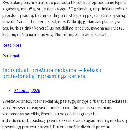
Ryšio planą pasirinkti atrodo paprasta tik tol, kol nepradedame lyginti
gigabaitų, minučių, sutarties sąlygų, 5G galimybių, tarptinklinio ryšio ir
papildomų naudų. Dažna klaida yra rinktis planą pagal mažiausią kainą
arba didžiausią duomenų kiekį, nors iš tikrųjų geriausias planas yra
tas, kuris atitinka konkrečius naudojimo įpročius, gyvenamąją vietą,
kelionių dažnumą ir biudžetą. Norint nepermokėti ir kartu […]
Read More
Patarimai
Individuali priežiūra mokymai – kelias į
profesionalią ir prasmingą karjerą
27 liepos, 2026
Sveikatos priežiūros ir socialinių paslaugų srityje dirbantys specialistai
yra vieni svarbiausių visuomenės narių. Didėjantis senėjančios
visuomenės poreikis, žmonių su negalia integracija bei
individualizuotų paslaugų svarba skatina vis daugiau žmonių rinktis šią
prasmingą profesinę kryptį. Būtent todėl Individuali priežiūra