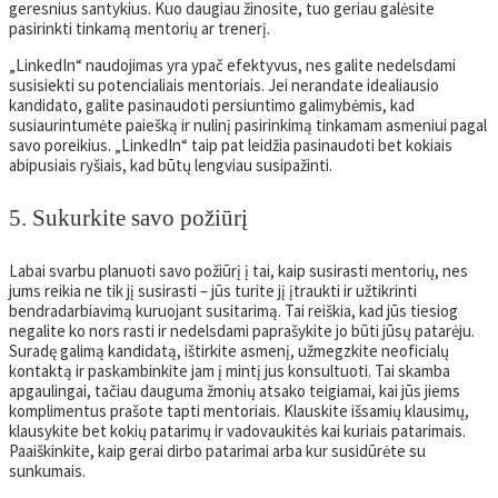
geresnius santykius. Kuo daugiau žinosite, tuo geriau galėsite
pasirinkti tinkamą mentorių ar trenerį.
„LinkedIn“ naudojimas yra ypač efektyvus, nes galite nedelsdami
susisiekti su potencialiais mentoriais. Jei nerandate idealiausio
kandidato, galite pasinaudoti persiuntimo galimybėmis, kad
susiaurintumėte paiešką ir nulinį pasirinkimą tinkamam asmeniui pagal
savo poreikius. „LinkedIn“ taip pat leidžia pasinaudoti bet kokiais
abipusiais ryšiais, kad būtų lengviau susipažinti.
5. Sukurkite savo požiūrį
Labai svarbu planuoti savo požiūrį į tai, kaip susirasti mentorių, nes
jums reikia ne tik jį susirasti – jūs turite jį įtraukti ir užtikrinti
bendradarbiavimą kuruojant susitarimą. Tai reiškia, kad jūs tiesiog
negalite ko nors rasti ir nedelsdami paprašykite jo būti jūsų patarėju.
Suradę galimą kandidatą, ištirkite asmenį, užmegzkite neoficialų
kontaktą ir paskambinkite jam į mintį jus konsultuoti. Tai skamba
apgaulingai, tačiau dauguma žmonių atsako teigiamai, kai jūs jiems
komplimentus prašote tapti mentoriais. Klauskite išsamių klausimų,
klausykite bet kokių patarimų ir vadovaukitės kai kuriais patarimais.
Paaiškinkite, kaip gerai dirbo patarimai arba kur susidūrėte su
sunkumais.