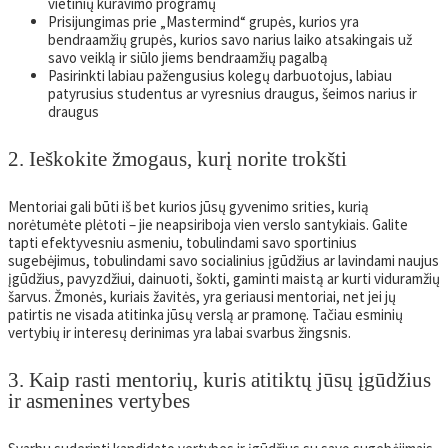
vietinių kuravimo programų
Prisijungimas prie „Mastermind“ grupės, kurios yra
bendraamžių grupės, kurios savo narius laiko atsakingais už
savo veiklą ir siūlo jiems bendraamžių pagalbą
Pasirinkti labiau pažengusius kolegų darbuotojus, labiau
patyrusius studentus ar vyresnius draugus, šeimos narius ir
draugus
2. Ieškokite žmogaus, kurį norite trokšti
Mentoriai gali būti iš bet kurios jūsų gyvenimo srities, kurią
norėtumėte plėtoti – jie neapsiriboja vien verslo santykiais. Galite
tapti efektyvesniu asmeniu, tobulindami savo sportinius
sugebėjimus, tobulindami savo socialinius įgūdžius ar lavindami naujus
įgūdžius, pavyzdžiui, dainuoti, šokti, gaminti maistą ar kurti viduramžių
šarvus. Žmonės, kuriais žavitės, yra geriausi mentoriai, net jei jų
patirtis ne visada atitinka jūsų verslą ar pramonę. Tačiau esminių
vertybių ir interesų derinimas yra labai svarbus žingsnis.
3. Kaip rasti mentorių, kuris atitiktų jūsų įgūdžius
ir asmenines vertybes