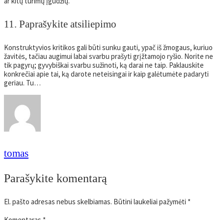
ar kitų turimų įgūdžių.
11. Paprašykite atsiliepimo
Konstruktyvios kritikos gali būti sunku gauti, ypač iš žmogaus, kuriuo
žavitės, tačiau augimui labai svarbu prašyti grįžtamojo ryšio. Norite ne
tik pagyrų; gyvybiškai svarbu sužinoti, ką darai ne taip. Paklauskite
konkrečiai apie tai, ką darote neteisingai ir kaip galėtumėte padaryti
geriau. Tu…
tomas
Parašykite komentarą
El. pašto adresas nebus skelbiamas.
Būtini laukeliai pažymėti
*
Komentaras
*