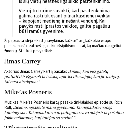
iš šių vietų neatneš ilgalaikio pasitenkinimo.
Vietoj to turime suvokti, kad pasitenkinimą
galima rasti tik esant pilnai kasdienei veiklai
– kapojant medieną ir nešant vandenį. Kai
pavyks rasti įprastos veiklos, galite pagaliau
būti ramūs gyvenime.
Ši paprasta idėja – kad „nuvykimas kažkur“ ar „kažkokio etapo
pasiekimas“ neatneš ilgalaikio išsipildymo – tai, ką mačiau daugeliui
žmonių. Štai keli pavyzdžiai:
Jimas Carrey
Aktorius Jimas Carrey kartą pasakė:
„Linkiu, kad visi galėtų
praturtėti ir išgarsėti bei viską, apie ką tik svajojo, kad jie matytų,
tai nėra atsakymas“.
Mike’as Posneris
Muzikas Mike’as Posneris kartą pasakė tinklalaidės epizode su Rich
Roll,
„Sėkmė nepakeitė mano gyvenimo. Tai nepadarė manęs
laimingesne. Tai nepadarė man patogumo savo odoje ir nepašalino
jokio netikrumo, kurį turėjau su savimi “.