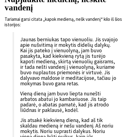
vandenį
Tariamai garsi citata „kapok medieną, nešk vandenį“ kilo iš šios
istorijos:
Jaunas berniukas tapo vienuoliu. Jis svajojo
apie nušvitimą ir mokytis didelių dalykų.
Kai jis pateko į vienuolyną, jam buvo
pasakyta, kad kiekvieną rytą jis turėjo
kapoti medieną, skirtą vienuolių gaisrams,
ir tada nešti vandenį į vienuolyną, kuriame
buvo nuplautos priemonės ir virtuvė. Jis
dalyvavo maldose ir meditacijose, tačiau jo
mokymas buvo gana retas.
Vieną dieną jam buvo liepta nunešti
arbatos abatui jo kambariuose. Jis taip
padarė, o abatas pamatė, kad jis atrodo
liūdnas ir paklausė, kodėl.
Jis atsakė kiekvieną dieną, kad aš tik
skaldau medieną ir nešu vandenį. Aš noriu
mokytis. Noriu suprasti dalykus. Noriu
vieną dieną būti puikus, kaip jūs.