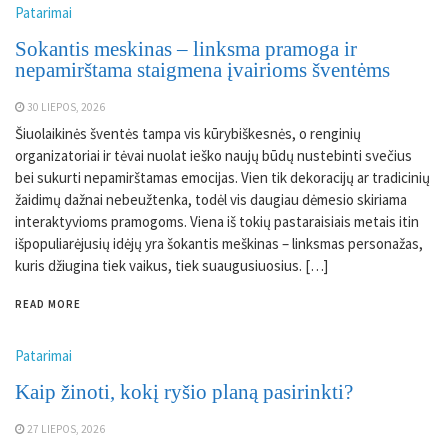
Patarimai
Sokantis meskinas – linksma pramoga ir
nepamirštama staigmena įvairioms šventėms
30 LIEPOS, 2026
Šiuolaikinės šventės tampa vis kūrybiškesnės, o renginių
organizatoriai ir tėvai nuolat ieško naujų būdų nustebinti svečius
bei sukurti nepamirštamas emocijas. Vien tik dekoracijų ar tradicinių
žaidimų dažnai nebeužtenka, todėl vis daugiau dėmesio skiriama
interaktyvioms pramogoms. Viena iš tokių pastaraisiais metais itin
išpopuliarėjusių idėjų yra šokantis meškinas – linksmas personažas,
kuris džiugina tiek vaikus, tiek suaugusiuosius. […]
READ MORE
Patarimai
Kaip žinoti, kokį ryšio planą pasirinkti?
27 LIEPOS, 2026