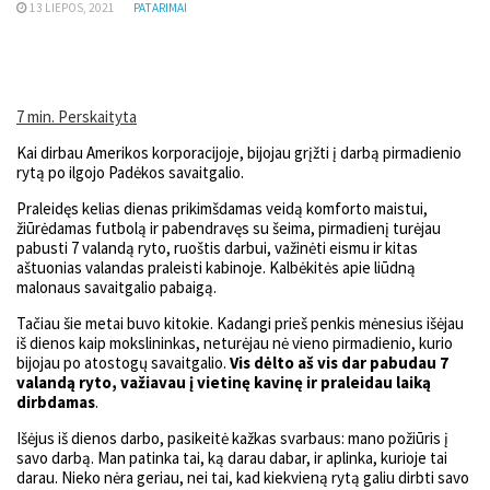
13 LIEPOS, 2021
PATARIMAI
7 min. Perskaityta
Kai dirbau Amerikos korporacijoje, bijojau grįžti į darbą pirmadienio
rytą po ilgojo Padėkos savaitgalio.
Praleidęs kelias dienas prikimšdamas veidą komforto maistui,
žiūrėdamas futbolą ir pabendravęs su šeima, pirmadienį turėjau
pabusti 7 valandą ryto, ruoštis darbui, važinėti eismu ir kitas
aštuonias valandas praleisti kabinoje. Kalbėkitės apie liūdną
malonaus savaitgalio pabaigą.
Tačiau šie metai buvo kitokie. Kadangi prieš penkis mėnesius išėjau
iš dienos kaip mokslininkas, neturėjau nė vieno pirmadienio, kurio
bijojau po atostogų savaitgalio.
Vis dėlto aš vis dar pabudau 7
valandą ryto, važiavau į vietinę kavinę ir praleidau laiką
dirbdamas
.
Išėjus iš dienos darbo, pasikeitė kažkas svarbaus: mano požiūris į
savo darbą. Man patinka tai, ką darau dabar, ir aplinka, kurioje tai
darau. Nieko nėra geriau, nei tai, kad kiekvieną rytą galiu dirbti savo