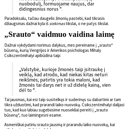
nuobodulį, formuojame naujus, dar
didingesnius norus “.
Paradoksalu, tačiau daugelis žmonių pastebi, kad tikrasis
džiaugsmas dažnai kyla iš
siekimas
tikslai, o ne patys tikslai.
„Srauto“ vaidmuo vaidina laimę
Dažnai vykdydami norimus dalykus, mes pereiname į „srauto“
būseną, kurią Vengrijos ir Amerikos psichologas Mihaly
Csikszentmihalyi apibūdina taip:
„Valstybė, kurioje žmonės taip įsitraukę į
veiklą, kad atrodo, kad niekas kitas neturi
reikšmės; patirtis yra tokia maloni, kad
žmonės tai darys net ir už didelę kainą, vien
dėl to “.
Tai jausmas, kai esi taip susitelkęs ir suderinęs su dabartimi ar tam
tikra užduotimi, kad prarandi laiko nuovoką. Csikszentmihalyi dalijasi
tuo, kad kuo labiau sugebėsime nuosekliai pereiti į „srauto
būseną“, tuo laimingesni esame.
Asmeniškai patiriu srauto jausmą ir prarandu laiko nuovoką, kai