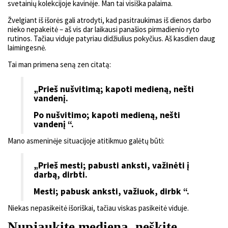
svetainių kolekcijoje kavinėje. Man tai visiška palaima.
Žvelgiant iš išorės gali atrodyti, kad pasitraukimas iš dienos darbo
nieko nepakeitė – aš vis dar laikausi panašios pirmadienio ryto
rutinos. Tačiau viduje patyriau didžiulius pokyčius. Aš kasdien daug
laimingesnė.
Tai man primena seną zen citatą:
„Prieš nušvitimą; kapoti medieną, nešti
vandenį.
Po nušvitimo; kapoti medieną, nešti
vandenį “.
Mano asmeninėje situacijoje atitikmuo galėtų būti:
„Prieš mesti; pabusti anksti, važinėti į
darbą, dirbti.
Mesti; pabusk anksti, važiuok, dirbk “.
Niekas nepasikeitė išoriškai, tačiau viskas pasikeitė viduje.
Nupjaukite medieną, neškite