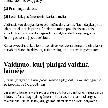
atlieku vieną iš dviejų dalykų:
(1)
Prasmingas darbas
(2)
Leisti laiką su žmonėmis, kuriuos myliu
Vadinasi, kuo daugiau laiko praleidžiu darydamas šiuos dalykus, tuo
labiau jaučiuosi išsipildęs. Remiantis mano pokalbiais su kitais,
atrodo, kad tai yra ir du pagrindiniai dalykai, dėl kurių dauguma
žmonių patenka į „srauto“ būseną.
Kartą tweetinau, kad jei turite laisvę kiekvieną dieną praleisti laiką
darydami šiuos du dalykus, turite viską, ko jums reikia gyvenime:
Vaidmuo, kurį pinigai vaidina
laimėje
„Už pinigus galima nusipirkti daug dalykų, bet nieko vertingesnio
už tavo laisvę“.
-JL Collinsas
Jei srauto būsena yra linkusi praleisti laiką dirbant prasmingą darbą
ir būnant šalia jūsų mylimų žmonių, tada visi turėtume stengtis
maksimaliai išleisti laiką, kurį galime skirti šiems dviem dalykams.