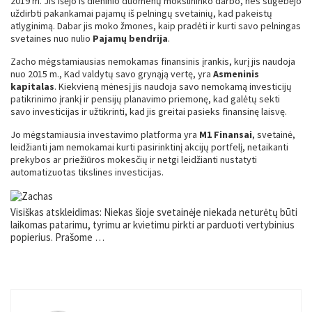
2019 m. Jis išėjo iš dieninio duomenų mokslininko darbo, nes sugebėjo
uždirbti pakankamai pajamų iš pelningų svetainių, kad pakeistų
atlyginimą. Dabar jis moko žmones, kaip pradėti ir kurti savo pelningas
svetaines nuo nulio
Pajamų bendrija
.
Zacho mėgstamiausias nemokamas finansinis įrankis, kurį jis naudoja
nuo 2015 m., Kad valdytų savo grynąją vertę, yra
Asmeninis
kapitalas
. Kiekvieną mėnesį jis naudoja savo nemokamą investicijų
patikrinimo įrankį ir pensijų planavimo priemonę, kad galėtų sekti
savo investicijas ir užtikrinti, kad jis greitai pasieks finansinę laisvę.
Jo mėgstamiausia investavimo platforma yra
M1 Finansai
, svetainė,
leidžianti jam nemokamai kurti pasirinktinį akcijų portfelį, netaikanti
prekybos ar priežiūros mokesčių ir netgi leidžianti nustatyti
automatizuotas tikslines investicijas.
Visiškas atskleidimas: Niekas šioje svetainėje niekada neturėtų būti
laikomas patarimu, tyrimu ar kvietimu pirkti ar parduoti vertybinius
popierius. Prašome …