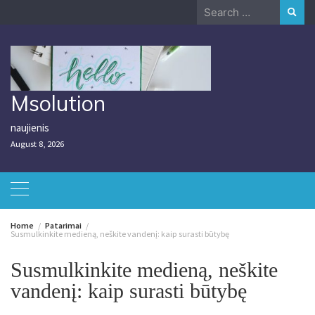
Skip
Search
to
for:
content
Msolution
naujienis
August 8, 2026
Home
Patarimai
Susmulkinkite medieną, neškite vandenį: kaip surasti būtybę
Susmulkinkite medieną, neškite
vandenį: kaip surasti būtybę