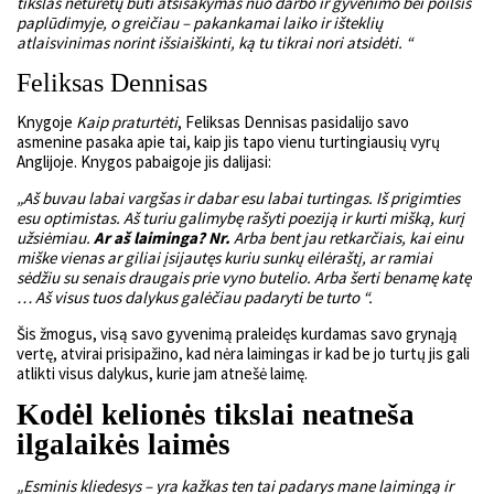
tikslas neturėtų būti atsisakymas nuo darbo ir gyvenimo bei poilsis
paplūdimyje, o greičiau – pakankamai laiko ir išteklių
atlaisvinimas norint išsiaiškinti, ką tu tikrai nori atsidėti. “
Feliksas Dennisas
Knygoje
Kaip praturtėti
, Feliksas Dennisas pasidalijo savo
asmenine pasaka apie tai, kaip jis tapo vienu turtingiausių vyrų
Anglijoje. Knygos pabaigoje jis dalijasi:
„Aš buvau labai vargšas ir dabar esu labai turtingas. Iš prigimties
esu optimistas. Aš turiu galimybę rašyti poeziją ir kurti mišką, kurį
užsiėmiau.
Ar aš laiminga?
Nr.
Arba bent jau retkarčiais, kai einu
miške vienas ar giliai įsijautęs kuriu sunkų eilėraštį, ar ramiai
sėdžiu su senais draugais prie vyno butelio. Arba šerti benamę katę
… Aš visus tuos dalykus galėčiau padaryti be turto “.
Šis žmogus, visą savo gyvenimą praleidęs kurdamas savo grynąją
vertę, atvirai prisipažino, kad nėra laimingas ir kad be jo turtų jis gali
atlikti visus dalykus, kurie jam atnešė laimę.
Kodėl kelionės tikslai neatneša
ilgalaikės laimės
„Esminis kliedesys – yra
kažkas
ten
tai padarys mane laimingą ir