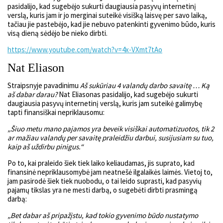
pasidalijo, kad sugebėjo sukurti daugiausia pasyvų internetinį
verslą, kuris jam ir jo merginai suteikė visišką laisvę per savo laiką,
tačiau jie pastebėjo, kad jie nebuvo patenkinti gyvenimo būdo, kuris
visą dieną sėdėjo be nieko dirbti.
https://www.youtube.com/watch?v=4x-VXmt7tAo
Nat Eliason
Straipsnyje pavadinimu
Aš sukūriau 4 valandų darbo savaitę … Ką
aš dabar darau?
Nat Eliasonas pasidalijo, kad sugebėjo sukurti
daugiausia pasyvų internetinį verslą, kuris jam suteikė galimybę
tapti finansiškai nepriklausomu:
„Šiuo metu mano pajamos yra beveik visiškai automatizuotos, tik 2
ar mažiau valandų per savaitę praleidžiu darbui, susijusiam su tuo,
kaip aš uždirbu pinigus.“
Po to, kai praleido šiek tiek laiko keliaudamas, jis suprato, kad
finansinė nepriklausomybė jam neatnešė ilgalaikės laimės. Vietoj to,
jam pasirodė šiek tiek nuobodu, o tai leido suprasti, kad pasyvių
pajamų tikslas yra ne mesti darbą, o sugebėti dirbti prasmingą
darbą:
„Bet dabar aš pripažįstu, kad tokio gyvenimo būdo nustatymo