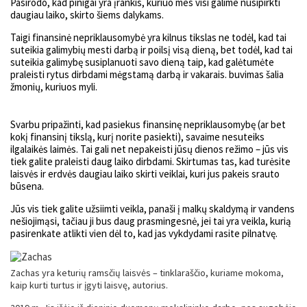
Pasirodo, kad pinigai yra įrankis, kuriuo mes visi galime nusipirkti
daugiau laiko, skirto šiems dalykams.
Taigi finansinė nepriklausomybė yra kilnus tikslas ne todėl, kad tai
suteikia galimybių mesti darbą ir poilsį visą dieną, bet todėl, kad tai
suteikia galimybę susiplanuoti savo dieną taip, kad galėtumėte
praleisti rytus dirbdami mėgstamą darbą ir vakarais. buvimas šalia
žmonių, kuriuos myli.
Svarbu pripažinti, kad pasiekus finansinę nepriklausomybę (ar bet
kokį finansinį tikslą, kurį norite pasiekti), savaime nesuteiks
ilgalaikės laimės. Tai gali net nepakeisti jūsų dienos režimo – jūs vis
tiek galite praleisti daug laiko dirbdami. Skirtumas tas, kad turėsite
laisvės ir erdvės daugiau laiko skirti veiklai, kuri jus pakeis srauto
būsena.
Jūs vis tiek galite užsiimti veikla, panaši į malkų skaldymą ir vandens
nešiojimąsi, tačiau ji bus daug prasmingesnė, jei tai yra veikla, kurią
pasirenkate atlikti vien dėl to, kad jas vykdydami rasite pilnatvę.
Zachas yra keturių ramsčių laisvės – tinklaraščio, kuriame mokoma,
kaip kurti turtus ir įgyti laisvę, autorius.