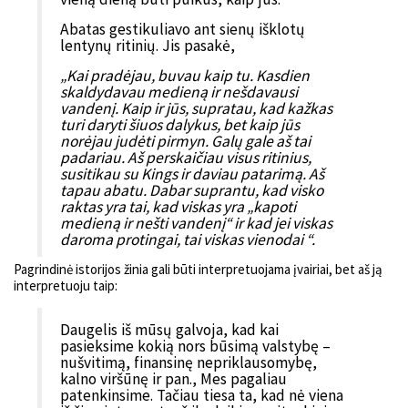
Abatas gestikuliavo ant sienų išklotų
lentynų ritinių. Jis pasakė,
„Kai pradėjau, buvau kaip tu. Kasdien
skaldydavau medieną ir nešdavausi
vandenį. Kaip ir jūs, supratau, kad kažkas
turi daryti šiuos dalykus, bet kaip jūs
norėjau judėti pirmyn. Galų gale aš tai
padariau. Aš perskaičiau visus ritinius,
susitikau su Kings ir daviau patarimą. Aš
tapau abatu. Dabar suprantu, kad visko
raktas yra tai, kad viskas yra „kapoti
medieną ir nešti vandenį“ ir kad jei viskas
daroma protingai, tai viskas vienodai “.
Pagrindinė istorijos žinia gali būti interpretuojama įvairiai, bet aš ją
interpretuoju taip:
Daugelis iš mūsų galvoja, kad kai
pasieksime kokią nors būsimą valstybę –
nušvitimą, finansinę nepriklausomybę,
kalno viršūnę ir pan., Mes pagaliau
patenkinsime. Tačiau tiesa ta, kad nė viena