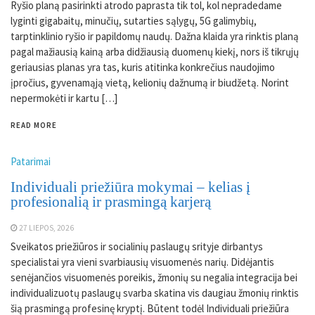
Ryšio planą pasirinkti atrodo paprasta tik tol, kol nepradedame
lyginti gigabaitų, minučių, sutarties sąlygų, 5G galimybių,
tarptinklinio ryšio ir papildomų naudų. Dažna klaida yra rinktis planą
pagal mažiausią kainą arba didžiausią duomenų kiekį, nors iš tikrųjų
geriausias planas yra tas, kuris atitinka konkrečius naudojimo
įpročius, gyvenamąją vietą, kelionių dažnumą ir biudžetą. Norint
nepermokėti ir kartu […]
READ MORE
Patarimai
Individuali priežiūra mokymai – kelias į
profesionalią ir prasmingą karjerą
27 LIEPOS, 2026
Sveikatos priežiūros ir socialinių paslaugų srityje dirbantys
specialistai yra vieni svarbiausių visuomenės narių. Didėjantis
senėjančios visuomenės poreikis, žmonių su negalia integracija bei
individualizuotų paslaugų svarba skatina vis daugiau žmonių rinktis
šią prasmingą profesinę kryptį. Būtent todėl Individuali priežiūra