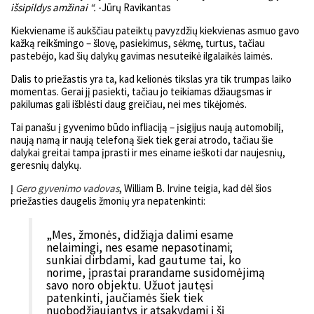
išsipildys amžinai “.
-Jūrų Ravikantas
Kiekviename iš aukščiau pateiktų pavyzdžių kiekvienas asmuo gavo
kažką reikšmingo – šlovę, pasiekimus, sėkmę, turtus, tačiau
pastebėjo, kad šių dalykų gavimas nesuteikė ilgalaikės laimės.
Dalis to priežastis yra ta, kad kelionės tikslas yra tik trumpas laiko
momentas. Gerai jį pasiekti, tačiau jo teikiamas džiaugsmas ir
pakilumas gali išblėsti daug greičiau, nei mes tikėjomės.
Tai panašu į gyvenimo būdo infliaciją – įsigijus naują automobilį,
naują namą ir naują telefoną šiek tiek gerai atrodo, tačiau šie
dalykai greitai tampa įprasti ir mes einame ieškoti dar naujesnių,
geresnių dalykų.
Į
Gero gyvenimo vadovas
, William B. Irvine teigia, kad dėl šios
priežasties daugelis žmonių yra nepatenkinti:
„Mes, žmonės, didžiąja dalimi esame
nelaimingi, nes esame nepasotinami;
sunkiai dirbdami, kad gautume tai, ko
norime, įprastai prarandame susidomėjimą
savo noro objektu. Užuot jautęsi
patenkinti, jaučiamės šiek tiek
nuobodžiaujantys ir atsakydami į šį