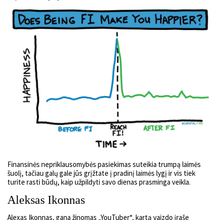
Finansinės nepriklausomybės pasiekimas suteikia trumpą laimės
šuolį, tačiau galų gale jūs grįžtate į pradinį laimės lygį ir vis tiek
turite rasti būdų, kaip užpildyti savo dienas prasminga veikla.
Aleksas Ikonnas
Alexas Ikonnas, gana žinomas „YouTuber“, kartą vaizdo įraše