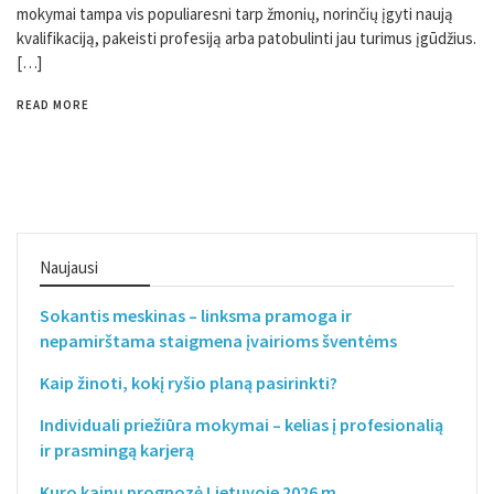
mokymai tampa vis populiaresni tarp žmonių, norinčių įgyti naują
kvalifikaciją, pakeisti profesiją arba patobulinti jau turimus įgūdžius.
[…]
READ MORE
Naujausi
Sokantis meskinas – linksma pramoga ir
nepamirštama staigmena įvairioms šventėms
Kaip žinoti, kokį ryšio planą pasirinkti?
Individuali priežiūra mokymai – kelias į profesionalią
ir prasmingą karjerą
Kuro kainų prognozė Lietuvoje 2026 m.