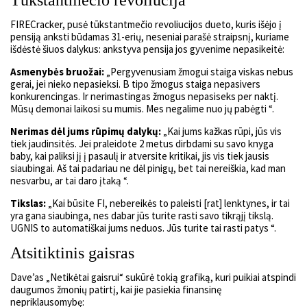
Tūkstantmečio revoliucija
FIRECracker, pusė tūkstantmečio revoliucijos dueto, kuris išėjo į
pensiją anksti būdamas 31-erių, neseniai parašė straipsnį, kuriame
išdėstė šiuos dalykus: ankstyva pensija jos gyvenime nepasikeitė:
Asmenybės bruožai:
„Pergyvenusiam žmogui staiga viskas nebus
gerai, jei nieko nepasieksi. B tipo žmogus staiga nepasivers
konkurencingas. Ir nerimastingas žmogus nepasiseks per naktį.
Mūsų demonai laikosi su mumis. Mes negalime nuo jų pabėgti “.
Nerimas dėl jums rūpimų dalykų:
„Kai jums kažkas rūpi, jūs vis
tiek jaudinsitės. Jei praleidote 2 metus dirbdami su savo knyga
b
aby, kai paliksi jį į pasaulį ir atversite kritikai, jis vis tiek jausis
siaubingai. Aš tai padariau ne dėl pinigų, bet tai nereiškia, kad man
nesvarbu, ar tai daro įtaką “.
Tikslas:
„Kai būsite FI, nebereikės to paleisti [rat] lenktynes, ir tai
yra gana siaubinga, nes dabar jūs turite rasti savo tikrąjį tikslą.
UGNIS to automatiškai jums neduos. Jūs turite tai rasti patys “.
Atsitiktinis gaisras
Dave’as „Netikėtai gaisrui“ sukūrė tokią grafiką, kuri puikiai atspindi
daugumos žmonių patirtį, kai jie pasiekia finansinę
nepriklausomybę: