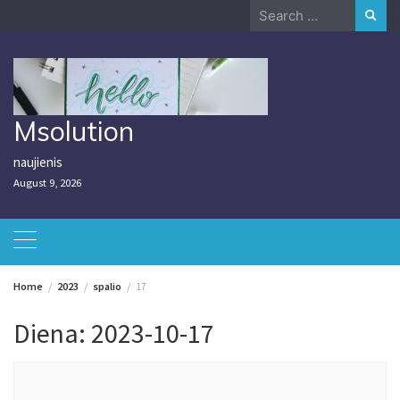
Skip
Search
to
for:
content
Msolution
naujienis
August 9, 2026
Home
2023
spalio
17
Diena:
2023-10-17