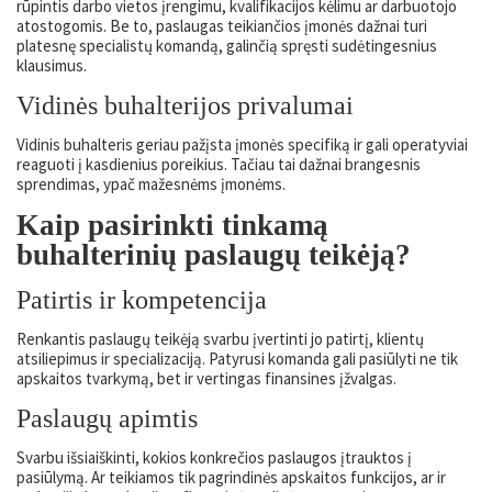
rūpintis darbo vietos įrengimu, kvalifikacijos kėlimu ar darbuotojo
atostogomis. Be to, paslaugas teikiančios įmonės dažnai turi
platesnę specialistų komandą, galinčią spręsti sudėtingesnius
klausimus.
Vidinės buhalterijos privalumai
Vidinis buhalteris geriau pažįsta įmonės specifiką ir gali operatyviai
reaguoti į kasdienius poreikius. Tačiau tai dažnai brangesnis
sprendimas, ypač mažesnėms įmonėms.
Kaip pasirinkti tinkamą
buhalterinių paslaugų teikėją?
Patirtis ir kompetencija
Renkantis paslaugų teikėją svarbu įvertinti jo patirtį, klientų
atsiliepimus ir specializaciją. Patyrusi komanda gali pasiūlyti ne tik
apskaitos tvarkymą, bet ir vertingas finansines įžvalgas.
Paslaugų apimtis
Svarbu išsiaiškinti, kokios konkrečios paslaugos įtrauktos į
pasiūlymą. Ar teikiamos tik pagrindinės apskaitos funkcijos, ar ir