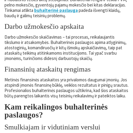
pelno mokesčio, gyventojų pajamų mokesčio bei kitas deklaracijas.
Tinkamai atlikta
buhalterinė paslauga
padeda išvengti klaidų,
baudų ir galimų teisinių problemų.
Darbo užmokesčio apskaita
Darbo užmokesčio skaičiavimas – tai procesas, reikalaujantis
tikslumo ir atsakomybės. Buhalterinės paslaugos apima atlyginimų,
atostoginių, komandiruočių ir kitų išmokų apskaičiavimą, taip pat
ataskaitų teikimą atitinkamoms institucijoms. Tai ypač svarbu
įmonėms, turinčioms didesnį darbuotojų skaičių.
Finansinių ataskaitų rengimas
Metinės finansinės ataskaitos yra privalomos daugumai įmonių. Jos
atspindi įmonės finansinę būklę, veiklos rezultatus ir pinigų srautus.
Profesionalios buhalterinės paslaugos užtikrina, kad šios ataskaitos
būtų parengtos laikantis visų teisinių reikalavimų ir pateiktos laiku.
Kam reikalingos buhalterinės
paslaugos?
Smulkiajam ir vidutiniam verslui