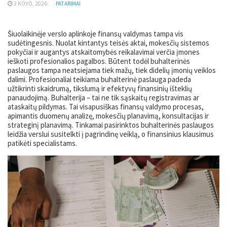
2 KOVO, 2026
PATARIMAI
Šiuolaikinėje verslo aplinkoje finansų valdymas tampa vis
sudėtingesnis. Nuolat kintantys teisės aktai, mokesčių sistemos
pokyčiai ir augantys atskaitomybės reikalavimai verčia įmones
ieškoti profesionalios pagalbos. Būtent todėl buhalterinės
paslaugos tampa neatsiejama tiek mažų, tiek didelių įmonių veiklos
dalimi. Profesionaliai teikiama buhalterinė paslauga padeda
užtikrinti skaidrumą, tikslumą ir efektyvų finansinių išteklių
panaudojimą. Buhalterija – tai ne tik sąskaitų registravimas ar
ataskaitų pildymas. Tai visapusiškas finansų valdymo procesas,
apimantis duomenų analizę, mokesčių planavimą, konsultacijas ir
strateginį planavimą. Tinkamai pasirinktos buhalterinės paslaugos
leidžia verslui susitelkti į pagrindinę veiklą, o finansinius klausimus
patikėti specialistams.