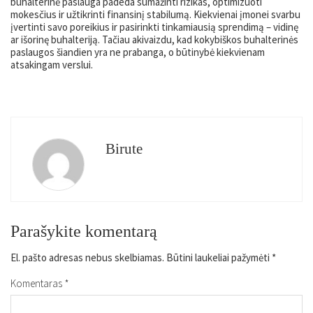
buhalterinė paslauga padeda sumažinti rizikas, optimizuoti
mokesčius ir užtikrinti finansinį stabilumą. Kiekvienai įmonei svarbu
įvertinti savo poreikius ir pasirinkti tinkamiausią sprendimą – vidinę
ar išorinę buhalteriją. Tačiau akivaizdu, kad kokybiškos buhalterinės
paslaugos šiandien yra ne prabanga, o būtinybė kiekvienam
atsakingam verslui.
Birute
Parašykite komentarą
El. pašto adresas nebus skelbiamas.
Būtini laukeliai pažymėti
*
Komentaras
*