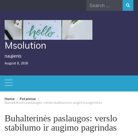
Skip
Search
to
for:
content
Msolution
naujienis
August 8, 2026
Home
Patarimai
Buhalterinės paslaugos: verslo stabilumo ir augimo pagrindas
Buhalterinės paslaugos: verslo
stabilumo ir augimo pagrindas