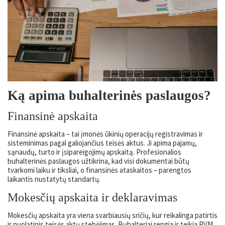
Ką apima buhalterinės paslaugos?
Finansinė apskaita
Finansinė apskaita – tai įmonės ūkinių operacijų registravimas ir
sisteminimas pagal galiojančius teisės aktus. Ji apima pajamų,
sąnaudų, turto ir įsipareigojimų apskaitą. Profesionalios
buhalterinės paslaugos užtikrina, kad visi dokumentai būtų
tvarkomi laiku ir tiksliai, o finansinės ataskaitos – parengtos
laikantis nustatytų standartų.
Mokesčių apskaita ir deklaravimas
Mokesčių apskaita yra viena svarbiausių sričių, kur reikalinga patirtis
ir nuolatinis teisės aktų stebėjimas. Buhalteriai rengia ir teikia PVM,