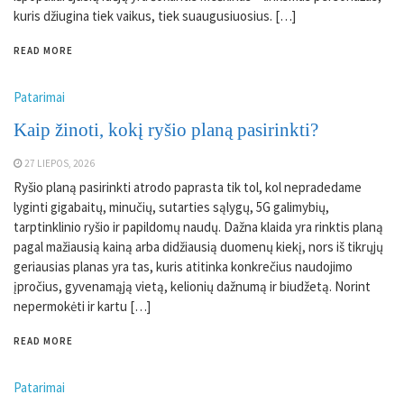
kuris džiugina tiek vaikus, tiek suaugusiuosius. […]
READ MORE
Patarimai
Kaip žinoti, kokį ryšio planą pasirinkti?
27 LIEPOS, 2026
Ryšio planą pasirinkti atrodo paprasta tik tol, kol nepradedame
lyginti gigabaitų, minučių, sutarties sąlygų, 5G galimybių,
tarptinklinio ryšio ir papildomų naudų. Dažna klaida yra rinktis planą
pagal mažiausią kainą arba didžiausią duomenų kiekį, nors iš tikrųjų
geriausias planas yra tas, kuris atitinka konkrečius naudojimo
įpročius, gyvenamąją vietą, kelionių dažnumą ir biudžetą. Norint
nepermokėti ir kartu […]
READ MORE
Patarimai