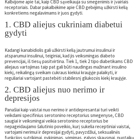
Kalbėjome apie tai, kaip CBD sąveikauja su smegenimis ir įvairiais
receptoriais. Dabar pakalbėkime apie CBD gebėjimą užkirsti kelią
konkretiems negalavimams ir juos gydyti.
1. CBD aliejus cukriniam diabetui
gydyti
Kadangi kanabidiolis gali užkirsti kelią jautrumui insulinui ir
atsparumui insulinui, teiginiai, kad jis veiksmingas diabeto
prevencijai, iš tiesų pasitvirtina. Tiek 1, tiek 2 tipo diabetikams CBD
aliejaus vartojimas taip pat gali būti naudingas mažinant insulino
kiekį, reikalingą sveikam cukraus kiekiui kraujyje palaikyti, ir
reguliariai vartojant pastebėti stabilesnį gliukozės kiekį kraujyje.
2. CBD aliejus nuo nerimo ir
depresijos
Panašiai kaip vaistai nuo nerimo ir antidepresantai turi veikti
veikdami specifinius serotonino receptorius smegenyse, CBD
saugiai ir veiksmingai veikia serotonino receptorius be
nepageidaujamo šalutinio poveikio, kurį sukelia receptiniai vaistai,
vartojami nerimui ir depresijai gydyti, pavyzdžiui, seksualinės
funkcijos sutrikimai, pykinimas, vėmimas, galvos skausmai, nuotaikų