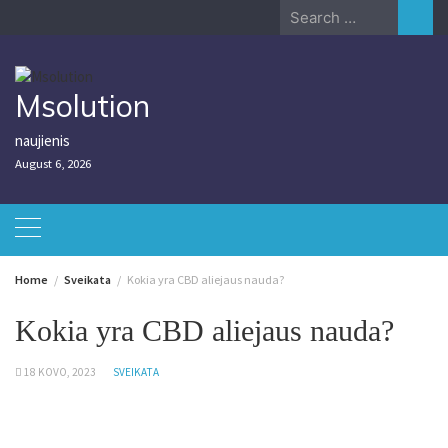
Skip
Search
to
for:
content
Msolution
naujienis
August 6, 2026
Home
Sveikata
Kokia yra CBD aliejaus nauda?
Kokia yra CBD aliejaus nauda?
18 KOVO, 2023
SVEIKATA