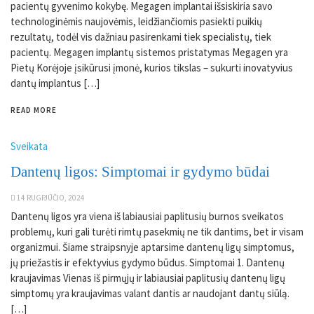
pacientų gyvenimo kokybę. Megagen implantai išsiskiria savo
technologinėmis naujovėmis, leidžiančiomis pasiekti puikių
rezultatų, todėl vis dažniau pasirenkami tiek specialistų, tiek
pacientų. Megagen implantų sistemos pristatymas Megagen yra
Pietų Korėjoje įsikūrusi įmonė, kurios tikslas – sukurti inovatyvius
dantų implantus […]
READ MORE
Sveikata
Dantenų ligos: Simptomai ir gydymo būdai
14 RUGPJŪČIO, 2024
Dantenų ligos yra viena iš labiausiai paplitusių burnos sveikatos
problemų, kuri gali turėti rimtų pasekmių ne tik dantims, bet ir visam
organizmui. Šiame straipsnyje aptarsime dantenų ligų simptomus,
jų priežastis ir efektyvius gydymo būdus. Simptomai 1. Dantenų
kraujavimas Vienas iš pirmųjų ir labiausiai paplitusių dantenų ligų
simptomų yra kraujavimas valant dantis ar naudojant dantų siūlą.
[…]