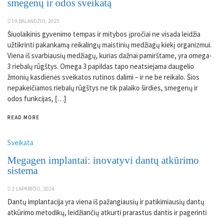
smegenų ir odos sveikatą
19 BALANDŽIO, 2025
Šiuolaikinis gyvenimo tempas ir mitybos įpročiai ne visada leidžia
užtikrinti pakankamą reikalingų maistinių medžiagų kiekį organizmui.
Viena iš svarbiausių medžiagų, kurias dažnai pamirštame, yra omega-
3 riebalų rūgštys. Omega 3 papildas tapo neatsiejama daugelio
žmonių kasdienės sveikatos rutinos dalimi – ir ne be reikalo. Šios
nepakeičiamos riebalų rūgštys ne tik palaiko širdies, smegenų ir
odos funkcijas, […]
READ MORE
Sveikata
Megagen implantai: inovatyvi dantų atkūrimo
sistema
2 LAPKRIČIO, 2024
Dantų implantacija yra viena iš pažangiausių ir patikimiausių dantų
atkūrimo metodikų, leidžiančių atkurti prarastus dantis ir pagerinti