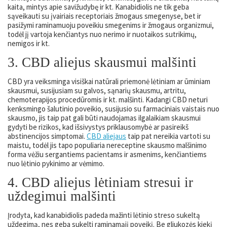
kaita, mintys apie savižudybę ir kt. Kanabidiolis ne tik geba
sąveikauti su įvairiais receptoriais žmogaus smegenyse, bet ir
pasižymi raminamuoju poveikiu smegenims ir žmogaus organizmui,
todėl jį vartoja kenčiantys nuo nerimo ir nuotaikos sutrikimų,
nemigos ir kt.
3. CBD aliejus skausmui malšinti
CBD yra veiksminga visiškai natūrali priemonė lėtiniam ar ūminiam
skausmui, susijusiam su galvos, sąnarių skausmu, artritu,
chemoterapijos procedūromis ir kt. malšinti. Kadangi CBD neturi
kenksmingo šalutinio poveikio, susijusio su farmaciniais vaistais nuo
skausmo, jis taip pat gali būti naudojamas ilgalaikiam skausmui
gydyti be rizikos, kad išsivystys priklausomybė ar pasireikš
abstinencijos simptomai.
CBD aliejaus
taip pat nereikia vartoti su
maistu, todėl jis tapo populiaria nereceptine skausmo malšinimo
forma vėžiu sergantiems pacientams ir asmenims, kenčiantiems
nuo lėtinio pykinimo ar vėmimo.
4. CBD aliejus lėtiniam stresui ir
uždegimui malšinti
Įrodyta, kad kanabidiolis padeda mažinti lėtinio streso sukeltą
uždegimą, nes geba sukelti raminamąjį poveikį. Be gliukozės kiekį