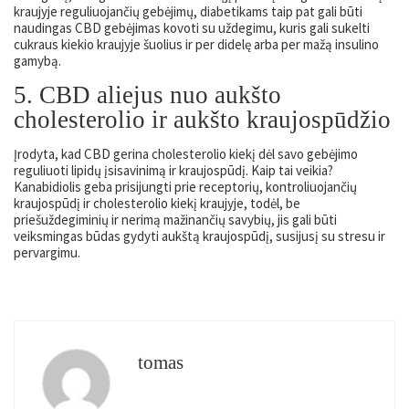
kraujyje reguliuojančių gebėjimų, diabetikams taip pat gali būti
naudingas CBD gebėjimas kovoti su uždegimu, kuris gali sukelti
cukraus kiekio kraujyje šuolius ir per didelę arba per mažą insulino
gamybą.
5. CBD aliejus nuo aukšto
cholesterolio ir aukšto kraujospūdžio
Įrodyta, kad CBD gerina cholesterolio kiekį dėl savo gebėjimo
reguliuoti lipidų įsisavinimą ir kraujospūdį. Kaip tai veikia?
Kanabidiolis geba prisijungti prie receptorių, kontroliuojančių
kraujospūdį ir cholesterolio kiekį kraujyje, todėl, be
priešuždegiminių ir nerimą mažinančių savybių, jis gali būti
veiksmingas būdas gydyti aukštą kraujospūdį, susijusį su stresu ir
pervargimu.
tomas