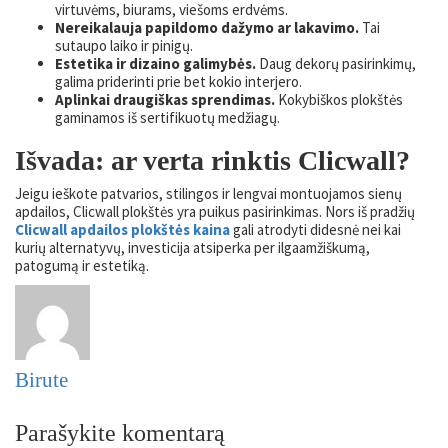
virtuvėms, biurams, viešoms erdvėms.
Nereikalauja papildomo dažymo ar lakavimo.
Tai
sutaupo laiko ir pinigų.
Estetika ir dizaino galimybės.
Daug dekorų pasirinkimų,
galima priderinti prie bet kokio interjero.
Aplinkai draugiškas sprendimas.
Kokybiškos plokštės
gaminamos iš sertifikuotų medžiagų.
Išvada: ar verta rinktis Clicwall?
Jeigu ieškote patvarios, stilingos ir lengvai montuojamos sienų
apdailos, Clicwall plokštės yra puikus pasirinkimas. Nors iš pradžių
Clicwall apdailos plokštės kaina
gali atrodyti didesnė nei kai
kurių alternatyvų, investicija atsiperka per ilgaamžiškumą,
patogumą ir estetiką.
Birute
Parašykite komentarą