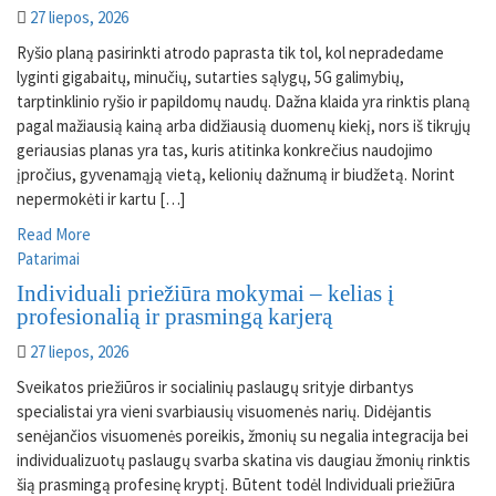
27 liepos, 2026
Ryšio planą pasirinkti atrodo paprasta tik tol, kol nepradedame
lyginti gigabaitų, minučių, sutarties sąlygų, 5G galimybių,
tarptinklinio ryšio ir papildomų naudų. Dažna klaida yra rinktis planą
pagal mažiausią kainą arba didžiausią duomenų kiekį, nors iš tikrųjų
geriausias planas yra tas, kuris atitinka konkrečius naudojimo
įpročius, gyvenamąją vietą, kelionių dažnumą ir biudžetą. Norint
nepermokėti ir kartu […]
Read More
Patarimai
Individuali priežiūra mokymai – kelias į
profesionalią ir prasmingą karjerą
27 liepos, 2026
Sveikatos priežiūros ir socialinių paslaugų srityje dirbantys
specialistai yra vieni svarbiausių visuomenės narių. Didėjantis
senėjančios visuomenės poreikis, žmonių su negalia integracija bei
individualizuotų paslaugų svarba skatina vis daugiau žmonių rinktis
šią prasmingą profesinę kryptį. Būtent todėl Individuali priežiūra