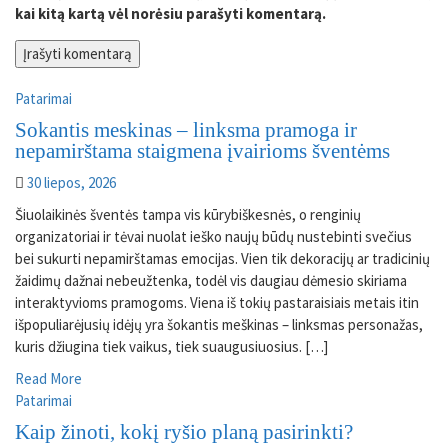
kai kitą kartą vėl norėsiu parašyti komentarą.
Patarimai
Sokantis meskinas – linksma pramoga ir
nepamirštama staigmena įvairioms šventėms
30 liepos, 2026
Šiuolaikinės šventės tampa vis kūrybiškesnės, o renginių
organizatoriai ir tėvai nuolat ieško naujų būdų nustebinti svečius
bei sukurti nepamirštamas emocijas. Vien tik dekoracijų ar tradicinių
žaidimų dažnai nebeužtenka, todėl vis daugiau dėmesio skiriama
interaktyvioms pramogoms. Viena iš tokių pastaraisiais metais itin
išpopuliarėjusių idėjų yra šokantis meškinas – linksmas personažas,
kuris džiugina tiek vaikus, tiek suaugusiuosius. […]
Read More
Patarimai
Kaip žinoti, kokį ryšio planą pasirinkti?