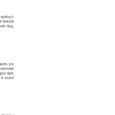
 spalvų ir
ir linksmi
bulo tipą,
 jums yra
vienodai
ngos apie
 ir esate