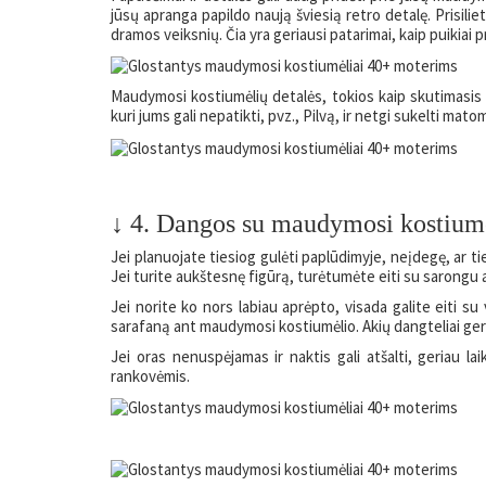
jūsų apranga papildo naują šviesią retro detalę. Prisilie
dramos veiksnių. Čia yra geriausi patarimai, kaip puikiai 
Maudymosi kostiumėlių detalės, tokios kaip skutimasis ir 
kuri jums gali nepatikti, pvz., Pilvą, ir netgi sukelti mat
↓ 4. Dangos su maudymosi kostiumė
Jei planuojate tiesiog gulėti paplūdimyje, neįdegę, ar tie
Jei turite aukštesnę figūrą, turėtumėte eiti su sarongu ar
Jei norite ko nors labiau aprėpto, visada galite eiti s
sarafaną ant maudymosi kostiumėlio. Akių dangteliai geriau
Jei oras nenuspėjamas ir naktis gali atšalti, geriau la
rankovėmis.