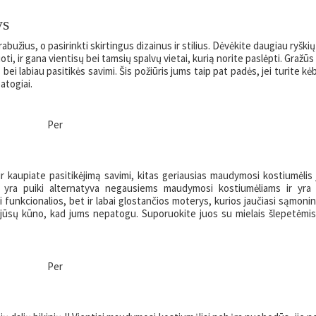
ys
abužius, o pasirinkti skirtingus dizainus ir stilius. Dėvėkite daugiau ryškių
i, ir gana vientisų bei tamsių spalvų vietai, kurią norite paslėpti. Gražūs 
 bei labiau pasitikės savimi. Šis požiūris jums taip pat padės, jei turite kė
atogiai.
Per
r kaupiate pasitikėjimą savimi, kitas geriausias maudymosi kostiumėlis
 yra puiki alternatyva negausiems maudymosi kostiumėliams ir yra 
i funkcionalios, bet ir labai glostančios moterys, kurios jaučiasi sąmoni
ie jūsų kūno, kad jums nepatogu. Suporuokite juos su mielais šlepetėmis
Per