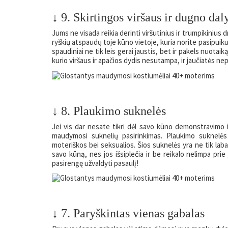
↓ 9. Skirtingos viršaus ir dugno dal
Jums ne visada reikia derinti viršutinius ir trumpikinius dr
ryškių atspaudų toje kūno vietoje, kuria norite pasipuikuot
spaudiniai ne tik leis gerai jaustis, bet ir pakels nuotaiką
kurio viršaus ir apačios dydis nesutampa, ir jaučiatės nep
↓ 8. Plaukimo suknelės
Jei vis dar nesate tikri dėl savo kūno demonstravimo i
maudymosi suknelių pasirinkimas. Plaukimo suknelės
moteriškos bei seksualios. Šios suknelės yra ne tik laba
savo kūną, nes jos išsiplečia ir be reikalo nelimpa pr
pasirengę užvaldyti pasaulį!
↓ 7. Paryškintas vienas gabalas