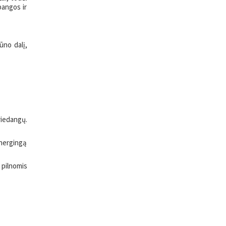
bangos ir
ūno dalį,
priedangų.
energingą
 pilnomis