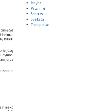
Mityba
Patarimai
Sportas
Sveikata
Transportas
ustumėtės
irinkimas
sų kūnui.
prie jūsų
 maudymosi
iam jūros
 atsparus
 ir nieko