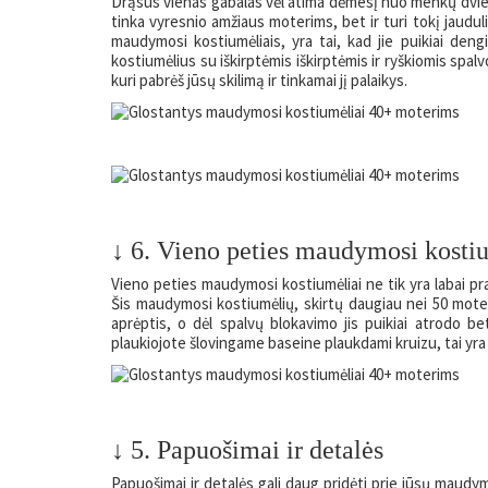
Drąsus vienas gabalas vėl atima dėmesį nuo menkų dviejų 
tinka vyresnio amžiaus moterims, bet ir turi tokį jauduli
maudymosi kostiumėliais, yra tai, kad jie puikiai deng
kostiumėlius su iškirptėmis iškirptėmis ir ryškiomis spalvo
kuri pabrėš jūsų skilimą ir tinkamai jį palaikys.
↓ 6. Vieno peties maudymosi kosti
Vieno peties maudymosi kostiumėliai ne tik yra labai pr
Šis maudymosi kostiumėlių, skirtų daugiau nei 50 moterų
aprėptis, o dėl spalvų blokavimo jis puikiai atrodo bet
plaukiojote šlovingame baseine plaukdami kruizu, tai yra
↓ 5. Papuošimai ir detalės
Papuošimai ir detalės gali daug pridėti prie jūsų maudy