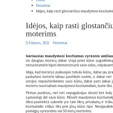
Patarimai
Idėjos, kaip rasti glostančius maudymosi kostiu
Idėjos, kaip rasti glostan
moterims
6 liepos, 2021
Patarimai
Geriausias maudymosi kostiumas vyresnio amžia
vis daugiau moterų dabar stoja prieš kūno sugėdinimą.
neturėtumėte bijoti demonstruoti savo odos, nepaisant 
Idėja, kad moterys puikuojasi tobulu kūnu, dabar jau prae
paskatino moteris labiau pasitikėti savimi, o dabar net
uncijos nepasitenkinimo savo kūnu, dabar pats laikas jį
moteris nuostabiais maudymosi kostiumėliais, kurie tiks 
Pirmas punktas, net net nepagalvojus dėvėti bet kokį
sąmoningi dėl savo kūno. Mūvėti maudymosi kostiumėlį yr
tikra pasirinkta suknele yra tam tikrų privalumų ir trūku
kostiumėlio stilius tiks prie jūsų kūno tipo. Nesijaudink
pomėgių vyresnėms nei 50 metų moterims.