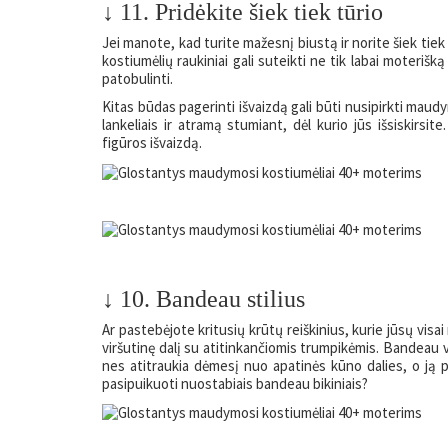
↓ 11. Pridėkite šiek tiek tūrio
Jei manote, kad turite mažesnį biustą ir norite šiek tiek 
kostiumėlių raukiniai gali suteikti ne tik labai moterišk
patobulinti.
Kitas būdas pagerinti išvaizdą gali būti nusipirkti maud
lankeliais ir atramą stumiant, dėl kurio jūs išsiskirsit
figūros išvaizdą.
↓ 10. Bandeau stilius
Ar pastebėjote kritusių krūtų reiškinius, kurie jūsų vis
viršutinę dalį su atitinkančiomis trumpikėmis. Bandeau v
nes atitraukia dėmesį nuo apatinės kūno dalies, o ją per
pasipuikuoti nuostabiais bandeau bikiniais?