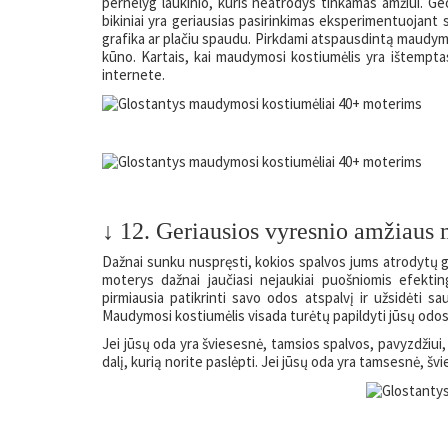
pernelyg laukinio, kuris neatrodys tinkamas amžiui. Geo
bikiniai yra geriausias pasirinkimas eksperimentuojant 
grafika ar plačiu spaudu. Pirkdami atspausdintą maudymos
kūno. Kartais, kai maudymosi kostiumėlis yra ištempta
internete.
↓ 12. Geriausios vyresnio amžiaus
Dažnai sunku nuspręsti, kokios spalvos jums atrodytų 
moterys dažnai jaučiasi nejaukiai puošniomis efekting
pirmiausia patikrinti savo odos atspalvį ir užsidėti 
Maudymosi kostiumėlis visada turėtų papildyti jūsų odos a
Jei jūsų oda yra šviesesnė, tamsios spalvos, pavyzdžiui, 
dalį, kurią norite paslėpti. Jei jūsų oda yra tamsesnė, šv