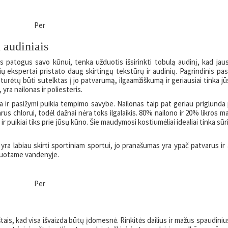
Per
 audiniais
 patogus savo kūnui, tenka užduotis išsirinkti tobulą audinį, kad ja
 ekspertai pristato daug skirtingų tekstūrų ir audinių. Pagrindinis pas
rėtų būti sutelktas į jo patvarumą, ilgaamžiškumą ir geriausiai tinka jū
yra nailonas ir poliesteris.
 ir pasižymi puikia tempimo savybe. Nailonas taip pat geriau priglunda 
parus chlorui, todėl dažnai nėra toks ilgalaikis. 80% nailono ir 20% likros
r puikiai tiks prie jūsų kūno. Šie maudymosi kostiumėliai idealiai tinka sūr
ra labiau skirti sportiniam sportui, jo pranašumas yra ypač patvarus ir
loruotame vandenyje.
Per
ais, kad visa išvaizda būtų įdomesnė. Rinkitės dailius ir mažus spaudinius