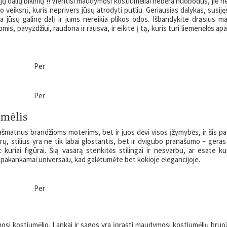
dalių bikinių !! Vientisi maudymosi kostiumėliai nebėra nuobodūs, jie ne 
o veiksnį, kuris neprivers jūsų atrodyti putliu. Geriausias dalykas, susijęs
ia jūsų galinę dalį ir jums nereikia plikos odos. Išbandykite drąsius 
mis, pavyzdžiui, raudona ir rausva, ir eikite į tą, kuris turi liemenėlės apa
Per
Per
umėlis
ašmatnus brandžioms moterims, bet ir juos dėvi visos įžymybės, ir šis pa
, stilius yra ne tik labai glostantis, bet ir dvigubo pranašumo – geras
 kuriai figūrai. Šią vasarą stenkitės stilingai ir nesvarbu, ar esate ku
 pakankamai universalu, kad galėtumėte bet kokioje elegancijoje.
Per
mosi kostiumėlio. Lankai ir sagos yra įprasti maudymosi kostiumėlių bruož