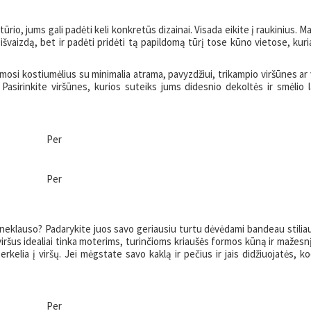
tūrio, jums gali padėti keli konkretūs dizainai. Visada eikite į raukinius.
ą išvaizdą, bet ir padėti pridėti tą papildomą tūrį tose kūno vietose, kuri
ymosi kostiumėlius su minimalia atrama, pavyzdžiui, trikampio viršūnes ar 
e. Pasirinkite viršūnes, kurios suteiks jums didesnio dekoltės ir smėlio l
Per
Per
ai neklauso? Padarykite juos savo geriausiu turtu dėvėdami bandeau stiliau
iršus idealiai tinka moterims, turinčioms kriaušės formos kūną ir mažesnį
kelia į viršų. Jei mėgstate savo kaklą ir pečius ir jais didžiuojatės, ko
Per