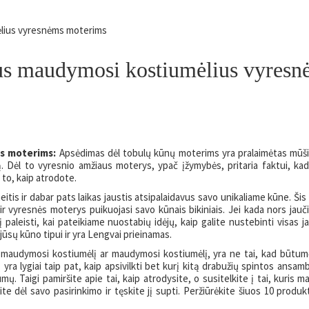
mėlius vyresnėms moterims
čius maudymosi kostiumėlius vyres
us moterims:
Apsėdimas dėl tobulų kūnų moterims yra pralaimėtas mūši
 Dėl to vyresnio amžiaus moterys, ypač įžymybės, pritaria faktui, ka
to, kaip atrodote.
itis ir dabar pats laikas jaustis atsipalaidavus savo unikaliame kūne. Šis
 ir vyresnės moterys puikuojasi savo kūnais bikiniais. Jei kada nors jauč
 paleisti, kai pateikiame nuostabių idėjų, kaip galite nustebinti visas 
jūsų kūno tipui ir yra Lengvai prieinamas.
 maudymosi kostiumėlį ar maudymosi kostiumėlį, yra ne tai, kad būtu
a lygiai taip pat, kaip apsivilkti bet kurį kitą drabužių spintos ansamb
mų. Taigi pamiršite apie tai, kaip atrodysite, o susitelkite į tai, kuris 
ite dėl savo pasirinkimo ir tęskite jį supti. Peržiūrėkite šiuos 10 produk