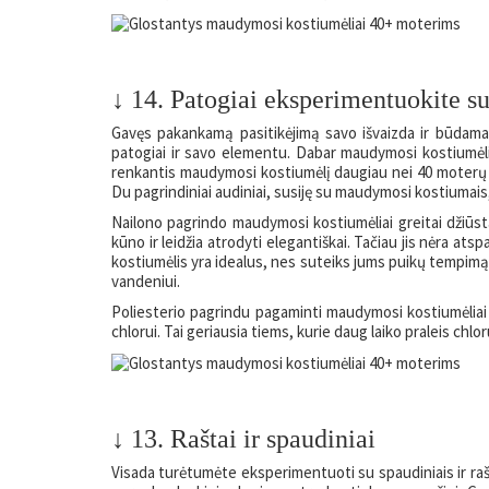
↓ 14. Patogiai eksperimentuokite su
Gavęs pakankamą pasitikėjimą savo išvaizda ir būdamas
patogiai ir savo elementu. Dabar maudymosi kostiumėlių
renkantis maudymosi kostiumėlį daugiau nei 40 moterų tu
Du pagrindiniai audiniai, susiję su maudymosi kostiumais, 
Nailono pagrindo maudymosi kostiumėliai greitai džiūsta
kūno ir leidžia atrodyti elegantiškai. Tačiau jis nėra ats
kostiumėlis yra idealus, nes suteiks jums puikų tempimą i
vandeniui.
Poliesterio pagrindu pagaminti maudymosi kostiumėliai y
chlorui. Tai geriausia tiems, kurie daug laiko praleis ch
↓ 13. Raštai ir spaudiniai
Visada turėtumėte eksperimentuoti su spaudiniais ir rašt