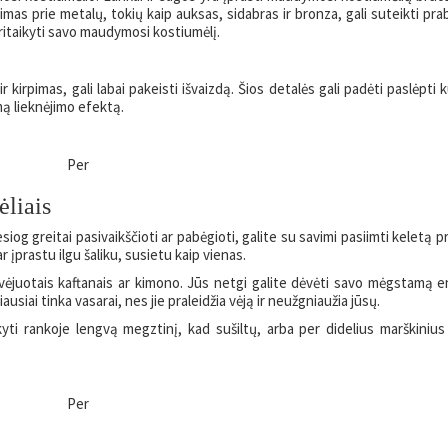
timas prie metalų, tokių kaip auksas, sidabras ir bronza, gali suteikti pra
pritaikyti savo maudymosi kostiumėlį.
kirpimas, gali labai pakeisti išvaizdą. Šios detalės gali padėti paslėpti k
omą lieknėjimo efektą.
Per
liais
siog greitai pasivaikščioti ar pabėgioti, galite su savimi pasiimti keletą 
 įprastu ilgu šaliku, susietu kaip vienas.
u vėjuotais kaftanais ar kimono. Jūs netgi galite dėvėti savo mėgstamą 
siai tinka vasarai, nes jie praleidžia vėją ir neužgniaužia jūsų.
ikyti rankoje lengvą megztinį, kad sušiltų, arba per didelius marškinius
Per