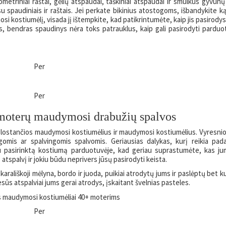
metriniai raštai, gėlių atspaudai, taškiniai atspaudai ir smulkūs gyvūnų
su spaudiniais ir raštais. Jei perkate bikinius atostogoms, išbandykite k
i kostiumėlį, visada jį ištempkite, kad patikrintumėte, kaip jis pasirodys
s, bendras spaudinys nėra toks patrauklus, kaip gali pasirodyti parduo
Per
Per
 moterų maudymosi drabužių spalvos
glostančios maudymosi kostiumėlius ir maudymosi kostiumėlius. Vyresni
omis ar spalvingomis spalvomis. Geriausias dalykas, kurį reikia pada
sau pasirinktą kostiumą parduotuvėje, kad geriau suprastumėte, kas ju
tspalvį ir jokiu būdu neprivers jūsų pasirodyti keista.
karališkoji mėlyna, bordo ir juoda, puikiai atrodytų jums ir paslėptų bet k
iesūs atspalviai jums gerai atrodys, įskaitant švelnias pasteles.
Per