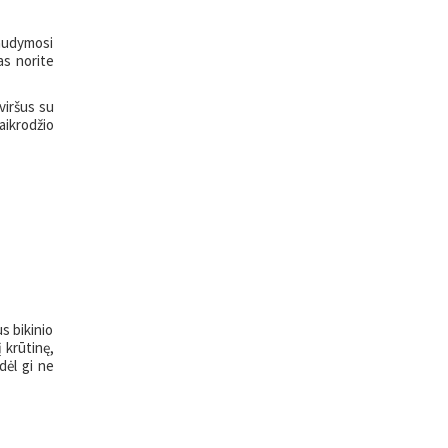
 Maudymosi
as norite
viršus su
aikrodžio
s bikinio
 krūtinę,
dėl gi ne