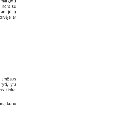
 marginti
ą nors su
 ant jūsų
tuvėje ar
o amžiaus
ryti, yra
ms tinka.
urią kūno