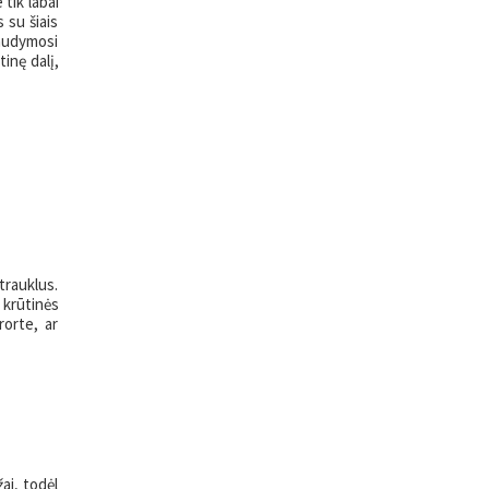
tik labai
 su šiais
maudymosi
tinę dalį,
trauklus.
 krūtinės
rorte, ar
ai, todėl