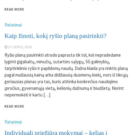
READ MORE
Patarimai
Kaip žinoti, kokį ryšio planą pasirinkti?
27 LIEPOS, 2026
Ryšio planą pasirinkti atrodo paprasta tik tol, kol nepradedame
lyginti gigabaitų, minučių, sutarties sąlygų, 5G galimybių,
tarptinklinio ryšio ir papildomų naudų. Dažna klaida yra rinktis planą
pagal mažiausią kainą arba didžiausią duomenų kiekį, nors iš tikrųjų
geriausias planas yra tas, kuris atitinka konkrečius naudojimo
įpročius, gyvenamąją vietą, kelionių dažnumą ir biudžetą. Norint
nepermokėti ir kartu […]
READ MORE
Patarimai
Individuali priežiūra mokymai – kelias į