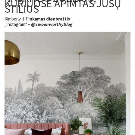
KURIUOSE APIMTAS ​​JŪSŲ
STILIUS
Kimberly iš
Tinkamas dienoraštis
„Instagram“ –
@
swoonworthyblog