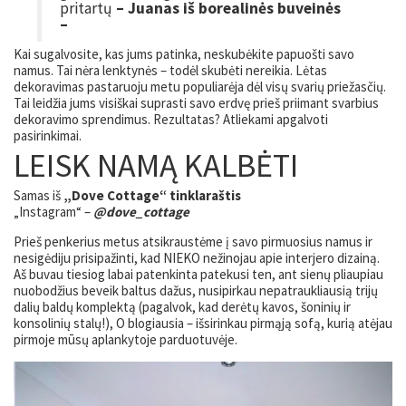
pritartų
– Juanas iš borealinės buveinės
–
Kai sugalvosite, kas jums patinka, neskubėkite papuošti savo
namus. Tai nėra lenktynės – todėl skubėti nereikia. Lėtas
dekoravimas pastaruoju metu populiarėja dėl visų svarių priežasčių.
Tai leidžia jums visiškai suprasti savo erdvę prieš priimant svarbius
dekoravimo sprendimus. Rezultatas? Atliekami apgalvoti
pasirinkimai.
LEISK NAMĄ KALBĖTI
Samas iš
„Dove Cottage“ tinklaraštis
„Instagram“ –
@dove_cottage
Prieš penkerius metus atsikraustėme į savo pirmuosius namus ir
nesigėdiju prisipažinti, kad NIEKO nežinojau apie interjero dizainą.
Aš buvau tiesiog labai patenkinta patekusi ten, ant sienų pliaupiau
nuobodžius beveik baltus dažus, nusipirkau nepatraukliausią trijų
dalių baldų komplektą (pagalvok, kad derėtų kavos, šoninių ir
konsolinių stalų!), O blogiausia – išsirinkau pirmąją sofą, kurią atėjau
pirmoje mūsų aplankytoje parduotuvėje.