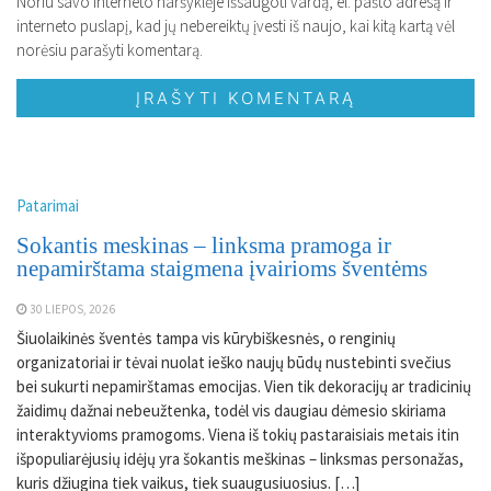
Noriu savo interneto naršyklėje išsaugoti vardą, el. pašto adresą ir
interneto puslapį, kad jų nebereiktų įvesti iš naujo, kai kitą kartą vėl
norėsiu parašyti komentarą.
Patarimai
Sokantis meskinas – linksma pramoga ir
nepamirštama staigmena įvairioms šventėms
30 LIEPOS, 2026
Šiuolaikinės šventės tampa vis kūrybiškesnės, o renginių
organizatoriai ir tėvai nuolat ieško naujų būdų nustebinti svečius
bei sukurti nepamirštamas emocijas. Vien tik dekoracijų ar tradicinių
žaidimų dažnai nebeužtenka, todėl vis daugiau dėmesio skiriama
interaktyvioms pramogoms. Viena iš tokių pastaraisiais metais itin
išpopuliarėjusių idėjų yra šokantis meškinas – linksmas personažas,
kuris džiugina tiek vaikus, tiek suaugusiuosius. […]