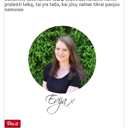
praleisti laiką, tai yra tada, kai jūsų namas tikrai pasijus
namuose.