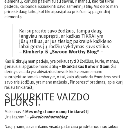
elementų, kuriuos pasiėmiau su savimi, ir manau, kad tai tikrai
padeda, kai bandai išsiaiškinti savo asmeninį stilių. Vis dėlto man
prireikė daug laiko, kol tikrai pasijutau prikišusi tą pagrindinį
elementą.
Kai suprasite savo žodžius, tampa daug
lengviau nuspręsti, ar kažkas TIKRAI yra
jūsų stilius, ar jus tiesiog pakreipė kažkieno
labai geras jų žodžių vykdymas
savo
stilius
–
Kimberly iš „Swoon Worthy Blog“ –
Kas iš tikrųjų man padėjo, yra prikaustyti 3 žodžius, kurie, manau,
geriausiai apgaubė mano stilių –
Eklektiškas Boho
ir
Glam
. Šis
derinys visada yra akivaizdus beveik kiekviename mano
suprojektuotame kambaryje, o tai, kaip aš padedu žmonėms rasti
savo tris žodžius, yra mano mažasis „Pinterest“ pratimas, apie kurį
rašiau tinklaraštį.
SUKURKITE VAIZDO
PLOKŠT.
Maksinas iš
Mes mėgstame namų tinklaraštį
„Instagram“ –
@welovehomeblog
Naujų namų savininkams visada patarčiau pradėti nuo nuotaikos