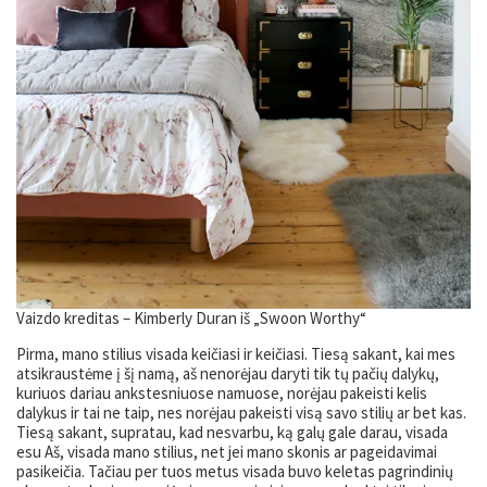
Vaizdo kreditas – Kimberly Duran iš „Swoon Worthy“
Pirma, mano stilius visada keičiasi ir keičiasi. Tiesą sakant, kai mes
atsikraustėme į šį namą, aš nenorėjau daryti tik tų pačių dalykų,
kuriuos dariau ankstesniuose namuose, norėjau pakeisti kelis
dalykus ir tai ne taip, nes norėjau pakeisti visą savo stilių ar bet kas.
Tiesą sakant, supratau, kad nesvarbu, ką galų gale darau, visada
esu Aš, visada mano stilius, net jei mano skonis ar pageidavimai
pasikeičia. Tačiau per tuos metus visada buvo keletas pagrindinių