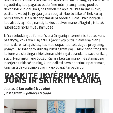
sujaudinta, kad pagaliau padarėme mūsų namą namu, puoliau
dekoruoti kuo daugiau, negalvodama apie tai, kas mums iš tikrųjų
patiko, o vietoj to grojau gana saugiai. Nuo to laiko aš tiek kartų
persigalvojau ir tik dabar pamažu pradedu suvokti, kaip norėčiau,
kad atrodytų mūsų namai, kokios spalvos mane džiugintų ir ko aš
nuoširdžiai noriu mūsų namuose!
Nėra stebuklingos formulės ar 5 žingsnių internetinio testo, kuris
pasakytų, koks yra jūsų stilius (
ar turėtų būti
). Kiekvieną dieną
mums daro įtaką viskas, kas mus supa, nuo televizijos programų,
įžymybių iki interjero žurnalų ir instagram įrašų. Kiekvieno žmogaus
kelionė yra skirtinga ir kiekvienas skirtingai atrandame savo unikalų
stilių. Nepriimk mano žodžio, čia yra keletas mano mėgstamiausių
interjero tinklaraštininkų, kurie dalijasi savo patirtimi ir patarimais,
kaip rasti dekoravimo stilių ir kaip tu gali tai padaryti.
RASKITE ĮKVĖPIMĄ APIE
JUMS IR SKIRKITE LAIKĄ
Juanas iš
Borealinė buveinė
„Instagram“ –
@borealabode