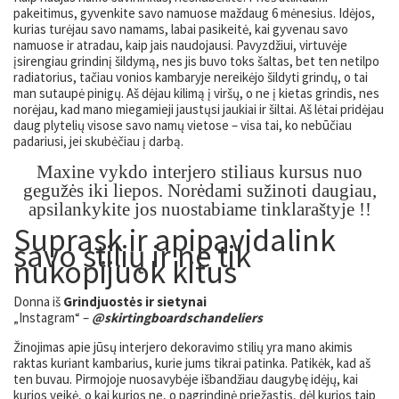
pakeitimus, gyvenkite savo namuose maždaug 6 mėnesius. Idėjos,
kurias turėjau savo namams, labai pasikeitė, kai gyvenau savo
namuose ir atradau, kaip jais naudojausi. Pavyzdžiui, virtuvėje
įsirengiau grindinį šildymą, nes jis buvo toks šaltas, bet ten netilpo
radiatorius, tačiau vonios kambaryje nereikėjo šildyti grindų, o tai
man sutaupė pinigų. Aš dėjau kilimą į viršų, o ne į kietas grindis, nes
norėjau, kad mano miegamieji jaustųsi jaukiai ir šiltai. Aš lėtai pridėjau
daug plytelių visose savo namų vietose – visa tai, ko nebūčiau
padariusi, jei skubėčiau į darbą.
Maxine vykdo interjero stiliaus kursus nuo
gegužės iki liepos. Norėdami sužinoti daugiau,
apsilankykite jos nuostabiame tinklaraštyje !!
Suprask ir apipavidalink
savo stilių ir ne tik
nukopijuok kitus
Donna iš
Grindjuostės ir sietynai
„Instagram“ –
@skirtingboardschandeliers
Žinojimas apie jūsų interjero dekoravimo stilių yra mano akimis
raktas kuriant kambarius, kurie jums tikrai patinka. Patikėk, kad aš
ten buvau. Pirmojoje nuosavybėje išbandžiau daugybę idėjų, kai
kurios veikė, o kai kurios ne, o pagrindinė priežastis, dėl kurios taip