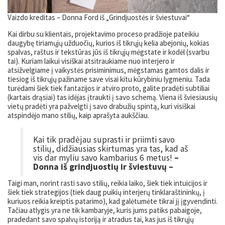
Vaizdo kreditas – Donna Ford iš „Grindjuostės ir šviestuvai“
Kai dirbu su klientais, projektavimo proceso pradžioje pateikiu
daugybę tiriamųjų užduočių, kurios iš tikrųjų kelia abejonių, kokias
spalvas, raštus ir tekstūras jūs iš tikrųjų mėgstate ir kodėl (svarbu
tai). Kuriam laikui visiškai atsitraukiame nuo interjero ir
atsižvelgiame į vaikystės prisiminimus, mėgstamas gamtos dalis ir
tiesiog iš tikrųjų pažiname save visai kitu kūrybiniu lygmeniu. Tada
turėdami šiek tiek fantazijos ir atviro proto, galite pradėti subtiliai
(kartais drąsiai) tas idėjas įtraukti į savo schemą. Viena iš šviesiausių
vietų pradėti yra pažvelgti į savo drabužių spintą, kuri visiškai
atspindėjo mano stilių, kaip aprašyta aukščiau.
Kai tik pradėjau suprasti ir priimti savo
stilių, didžiausias skirtumas yra tas, kad aš
vis dar myliu savo kambarius 6 metus!
–
Donna iš grindjuostių ir šviestuvų –
Taigi man, norint rasti savo stilių, reikia laiko, šiek tiek intuicijos ir
šiek tiek strategijos (tiek daug puikių interjerų tinklaraštininkų, į
kuriuos reikia kreiptis patarimo), kad galėtumėte tikrai jį įgyvendinti.
Tačiau atlygis yra ne tik kambaryje, kuris jums patiks pabaigoje,
pradedant savo spalvų istoriją ir atradus tai, kas jus iš tikrųjų