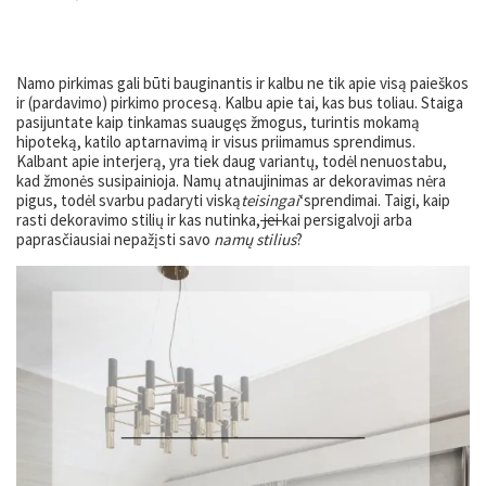
Namo pirkimas gali būti bauginantis ir kalbu ne tik apie visą paieškos
ir (pardavimo) pirkimo procesą. Kalbu apie tai, kas bus toliau. Staiga
pasijuntate kaip tinkamas suaugęs žmogus, turintis mokamą
hipoteką, katilo aptarnavimą ir visus priimamus sprendimus.
Kalbant apie interjerą, yra tiek daug variantų, todėl nenuostabu,
kad žmonės susipainioja. Namų atnaujinimas ar dekoravimas nėra
pigus, todėl svarbu padaryti viską
teisingai
‘sprendimai. Taigi, kaip
rasti dekoravimo stilių ir kas nutinka,
jei
kai persigalvoji arba
paprasčiausiai nepažįsti savo
namų stilius
?