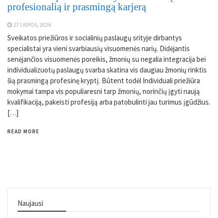
profesionalią ir prasmingą karjerą
27 LIEPOS, 2026
Sveikatos priežiūros ir socialinių paslaugų srityje dirbantys
specialistai yra vieni svarbiausių visuomenės narių. Didėjantis
senėjančios visuomenės poreikis, žmonių su negalia integracija bei
individualizuotų paslaugų svarba skatina vis daugiau žmonių rinktis
šią prasmingą profesinę kryptį. Būtent todėl Individuali priežiūra
mokymai tampa vis populiaresni tarp žmonių, norinčių įgyti naują
kvalifikaciją, pakeisti profesiją arba patobulinti jau turimus įgūdžius.
[…]
READ MORE
Naujausi