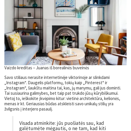
Vaizdo kreditas – Juanas iš borealinės buveinės
Savo stiliaus nerasite internetinėje viktorinoje ar slinkdami
„Instagram“. Daugelis platformų, tokių kaip „Pinterest“ ir
„Instagram“, šaukštu maitina tai, kas, jų manymu, gali jus dominti.
Tai susiaurina galimybes, bet taip pat trukdo jūsų kūrybiškumui.
Vietoj to, ieškokite įkvėpimo kitur: vietinė architektūra, kelionės,
menas ir kt. Geriausias būdas atskleisti savo unikalų stilių yra
žvilgsnis į interjero pasaulį.
Visada atminkite: jūs puošiatės sau, kad
galėtumėte mėgautis, o ne tam, kad kiti