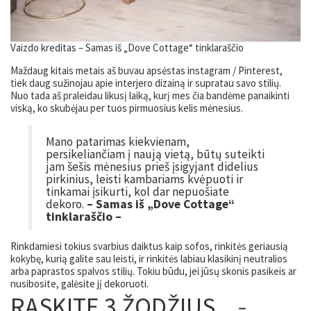
Vaizdo kreditas – Samas iš „Dove Cottage“ tinklaraščio
Maždaug kitais metais aš buvau apsėstas instagram / Pinterest,
tiek daug sužinojau apie interjero dizainą ir supratau savo stilių.
Nuo tada aš praleidau likusį laiką, kurį mes čia bandėme panaikinti
viską, ko skubėjau per tuos pirmuosius kelis mėnesius.
Mano patarimas kiekvienam,
persikeliančiam į naują vietą, būtų suteikti
jam šešis mėnesius prieš įsigyjant didelius
pirkinius, leisti kambariams kvėpuoti ir
tinkamai įsikurti, kol dar nepuošiate
dekoro.
– Samas iš „Dove Cottage“
tinklaraščio –
Rinkdamiesi tokius svarbius daiktus kaip sofos, rinkitės geriausią
kokybę, kurią galite sau leisti, ir rinkitės labiau klasikinį neutralios
arba paprastos spalvos stilių. Tokiu būdu, jei jūsų skonis pasikeis ar
nusibosite, galėsite jį dekoruoti.
RASKITE 3 ŽODŽIUS,