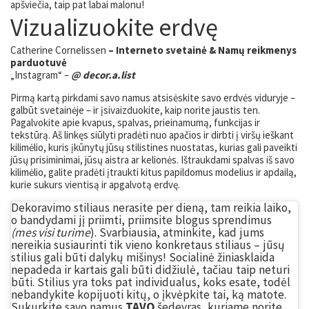
apšviečia, taip pat labai malonu!
Vizualizuokite erdvę
Catherine Cornelissen
–
Interneto svetainė
& Namų reikmenys
parduotuvė
„Instagram“ –
@ decor.a.list
Pirmą kartą pirkdami savo namus atsisėskite savo erdvės viduryje –
galbūt svetainėje – ir įsivaizduokite, kaip norite jaustis ten.
Pagalvokite apie kvapus, spalvas, prieinamumą, funkcijas ir
tekstūrą. Aš linkęs siūlyti pradėti nuo apačios ir dirbti į viršų ieškant
kilimėlio, kuris įkūnytų jūsų stilistines nuostatas, kurias gali paveikti
jūsų prisiminimai, jūsų aistra ar kelionės. Ištraukdami spalvas iš savo
kilimėlio, galite pradėti įtraukti kitus papildomus modelius ir apdailą,
kurie sukurs vientisą ir apgalvotą erdvę.
Dekoravimo stiliaus nerasite per dieną, tam reikia laiko,
o bandydami jį priimti, priimsite blogus sprendimus
(mes visi turime
). Svarbiausia, atminkite, kad jums
nereikia susiaurinti tik vieno konkretaus stiliaus – jūsų
stilius gali būti dalykų mišinys! Socialinė žiniasklaida
nepadeda ir kartais gali būti didžiulė, tačiau taip neturi
būti. Stilius yra toks pat individualus, koks esate, todėl
nebandykite kopijuoti kitų, o įkvėpkite tai, ką matote.
Sukurkite savo namus
TAVO
šedevras, kuriame norite