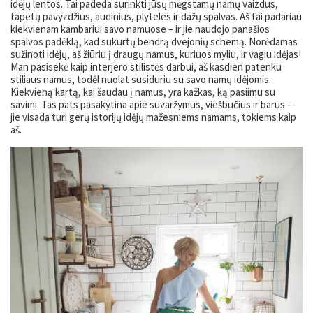
idėjų lentos. Tai padeda surinkti jūsų mėgstamų namų vaizdus, ​​
tapetų pavyzdžius, audinius, plyteles ir dažų spalvas. Aš tai padariau
kiekvienam kambariui savo namuose – ir jie naudojo panašios
spalvos padėklą, kad sukurtų bendrą dvejonių schemą. Norėdamas
sužinoti idėjų, aš žiūriu į draugų namus, kuriuos myliu, ir vagiu idėjas!
Man pasisekė kaip interjero stilistės darbui, aš kasdien patenku
stiliaus namus, todėl nuolat susiduriu su savo namų idėjomis.
Kiekvieną kartą, kai šaudau į namus, yra kažkas, ką pasiimu su
savimi. Tas pats pasakytina apie suvaržymus, viešbučius ir barus –
jie visada turi gerų istorijų idėjų mažesniems namams, tokiems kaip
aš.