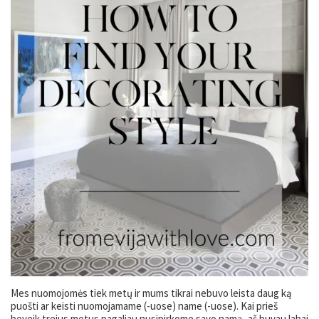
Mes nuomojomės tiek metų ir mums tikrai nebuvo leista daug ką
puošti ar keisti nuomojamame (-uose) name (-uose). Kai prieš
beveik trejus metus pagaliau nusipirkome savo namą, aš buvau labai