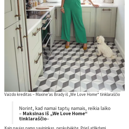
Vaizdo kreditas – Maxine’as Brady iš „We Love Home“ tinklaraščio
Norint, kad namai taptų namais, reikia laiko
–
Maksinas iš „We Love Home“
tinklaraščio
–
Kaip naujas namo savininkas, neskubėkite. Prieš atlikdami