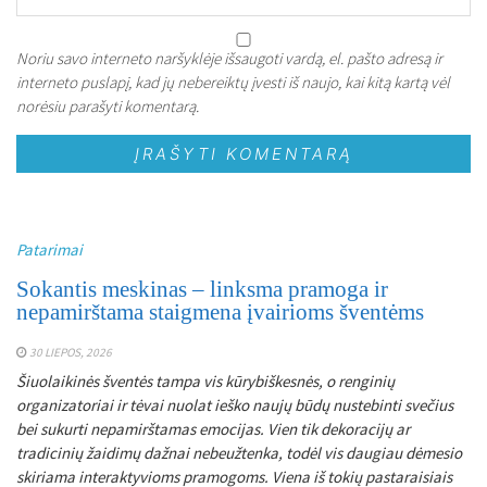
Noriu savo interneto naršyklėje išsaugoti vardą, el. pašto adresą ir
interneto puslapį, kad jų nebereiktų įvesti iš naujo, kai kitą kartą vėl
norėsiu parašyti komentarą.
Patarimai
Sokantis meskinas – linksma pramoga ir
nepamirštama staigmena įvairioms šventėms
30 LIEPOS, 2026
Šiuolaikinės šventės tampa vis kūrybiškesnės, o renginių
organizatoriai ir tėvai nuolat ieško naujų būdų nustebinti svečius
bei sukurti nepamirštamas emocijas. Vien tik dekoracijų ar
tradicinių žaidimų dažnai nebeužtenka, todėl vis daugiau dėmesio
skiriama interaktyvioms pramogoms. Viena iš tokių pastaraisiais