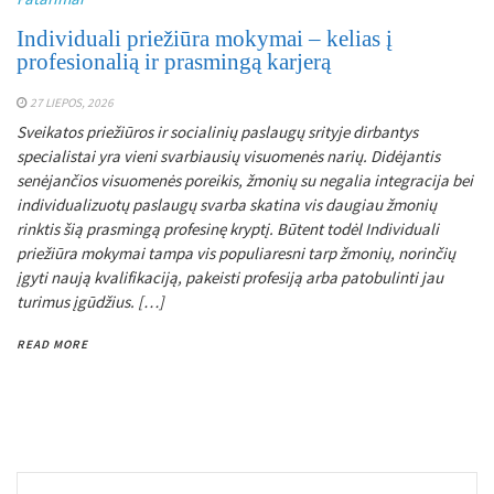
Individuali priežiūra mokymai – kelias į
profesionalią ir prasmingą karjerą
27 LIEPOS, 2026
Sveikatos priežiūros ir socialinių paslaugų srityje dirbantys
specialistai yra vieni svarbiausių visuomenės narių. Didėjantis
senėjančios visuomenės poreikis, žmonių su negalia integracija bei
individualizuotų paslaugų svarba skatina vis daugiau žmonių
rinktis šią prasmingą profesinę kryptį. Būtent todėl Individuali
priežiūra mokymai tampa vis populiaresni tarp žmonių, norinčių
įgyti naują kvalifikaciją, pakeisti profesiją arba patobulinti jau
turimus įgūdžius. […]
READ MORE