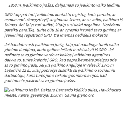
1958 m. Įvaikinimo įrašas, dalijamasi su įvaikinto vaiko leidimu
GRO taip pat turi įvaikinimo kontaktų registrą, kuris parodo, ar
asmuo nori užmegzti ryšį su gimusia šeima, ar su vaiku, įvaikintu iš
šeimos. Abi šalys turi sutikti, kitaip susisiekti negalima. Norėdami
pateikti paraišką, turite būti 18 ar vyresnis ir turėti savo gimimą ar
įvaikinimą registruoti GRO. Yra imamas nedidelis mokestis.
Jei bandote rasti įvaikinimo įrašą, taip pat naudinga turėti vaiko
gimimo liudijimą, kurio galima ieškoti ir užsisakyti iš GRO. Jei
nežinote savo gimimo vardo ar kokios įvaikinimo agentūros
dalyvavo, turite kreiptis į GRO, kad paprašytumėte prieigos prie
savo gimimo įrašų. Jei jus įvaikino Anglijoje ir Velse iki 1975 m.
Lapkričio 12 d., Jūsų paprašys susitikti su įvaikinimo socialiniu
darbuotoju, kuris turės jums reikalingos informacijos, kad
galėtumėte pasiekti savo gimimo įrašus.