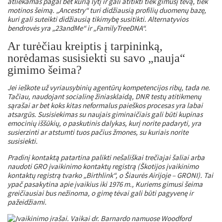
atliekamas pagal bet kurią lytį ir gali atitikti tiek gimusį tėvą, tiek
motinos šeimą. „Ancestry“ turi didžiausią profilių duomenų bazę,
kuri gali suteikti didžiausią tikimybę susitikti. Alternatyvios
bendrovės yra „23andMe“ ir „FamilyTreeDNA“.
Ar turėčiau kreiptis į tarpininką,
norėdamas susisiekti su savo „nauja“
gimimo šeima?
Jei ieškote už vyriausybinių agentūrų kompetencijos ribų, tada ne.
Tačiau, naudojant socialinę žiniasklaidą, DNR testų atitikmenų
sąrašai ar bet koks kitas neformalus paieškos procesas yra labai
atsargūs. Susisiekimas su naujais giminaičiais gali būti kupinas
emocinių iššūkių, o paskutinis dalykas, kurį norite padaryti, yra
susierzinti ar atstumti tuos pačius žmones, su kuriais norite
susisiekti.
Pradinį kontaktą patartina palikti nešališkai trečiajai šaliai arba
naudoti GRO įvaikinimo kontaktų registrą (Škotijos įvaikinimo
kontaktų registrą tvarko „Birthlink“, o Šiaurės Airijoje – GRONI). Tai
ypač pasakytina apie įvaikius iki 1976 m., Kuriems gimusi šeima
greičiausiai bus nežinoma, o gimę tėvai gali būti pagyvenę ir
pažeidžiami.