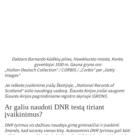
Daktaro Barnardo kūdikių pilies, Hawkhursto mieste, Kente,
gyventojai 1930 m. Gauna gryno oro
„Hulton-Deutsch Collection“ / CORBIS / „Corbis“ per „Getty
Images“
Jei ieškote įvaikinimo įrašų Škotijoje, „National Records of
Scotland“ siūlo naudingą vadovą. Šiaurės Airijos įrašai saugomi
Šiaurės Airijos pagrindiniame registro skyriuje (GRONI).
Ar galiu naudoti DNR testą tiriant
įvaikinimus?
DNR tyrimus vis dažniau naudoja gimę giminaičiai ir įvaikinti
žmonės, kad surastų vienas kitą. Autosominis DNR tyrimas gali būti