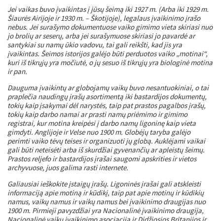
Jei vaikas buvo įvaikintas į jūsų šeimą iki 1927 m. (Arba iki 1929 m.
Šiaurės Airijoje ir 1930 m. – Škotijoje), legalaus įvaikinimo įrašo
nebus. Jei surašymo dokumentuose vaiko gimimo vieta skiriasi nuo
jo brolių ar seserų, arba jei surašymuose skiriasi jo pavardė ar
santykiai su namų ūkio vadovu, tai gali reikšti, kad jis yra
įvaikintas. Šeimos istorijos galėjo būti perduotos vaiko „motinai“,
kuri iš tikrųjų yra močiutė, o jų sesuo iš tikrųjų yra biologinė motina
ir pan.
Dauguma įvaikintų ar globojamų vaikų buvo nesantuokiniai, o tai
praplečia naudingų įrašų asortimentą iki bastardijos dokumentų,
tokių kaip įsakymai dėl narystės, taip pat prastos pagalbos įrašų,
tokių kaip darbo namai ar prasti namų priėmimo ir gimimo
registrai, kur motina kreipėsi į darbo namų ligoninę kaip vieta
gimdyti. Anglijoje ir Velse nuo 1900 m. Globėjų taryba galėjo
perimti vaiko tėvų teises ir organizuoti jų globą. Auklėjami vaikai
gali būti neteisėti arba iš skurdžiai gyvenančių ar apleistų šeimų.
Prastos reljefo ir bastardijos įrašai saugomi apskrities ir vietos
archyvuose, juos galima rasti internete.
Galiausiai ieškokite įstaigų įrašų. Ligoninės įrašai gali atskleisti
informaciją apie motiną ir kūdikį, taip pat apie motinų ir kūdikių
namus, vaikų namus ir vaikų namus bei įvaikinimo draugijas nuo
1900 m. Pirmieji pavyzdžiai yra Nacionalinė įvaikinimo draugija,
Nacionalinė vaikų įvaikinimo asociacija ir Didžiosios Britanijos ir