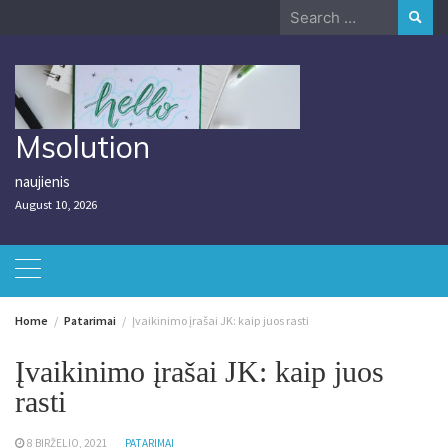
Skip
Search
to
for:
content
Msolution
naujienis
August 10, 2026
Home
Patarimai
Įvaikinimo įrašai JK: kaip juos rasti
Įvaikinimo įrašai JK: kaip juos
rasti
8 BIRŽELIO, 2021
PATARIMAI