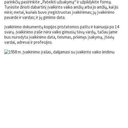
parinkčių pasirinkite „Pateikti užsakymą“ ir užpildykite formą.
Turėsite žinoti dabartinį įvaikinto vaiko amžių arba jo amžių, kai jis
mirė; metai, kuriais buvo įregistruotas įvaikinimas; jų įvaikinimo
pavardė ir vardas; ir jų gimimo data.
Įvaikinimo dokumentų kopijos pristatomos paštu ir kainuoja po 14
svarų. Įvaikinimo įraše nėra vaiko gimusių tėvų vardų, tačiau jame
bus nurodyta įvaikinimo data, teismas, priėmęs įsakymą, įtėvių
vardai, adresai ir profesijos.