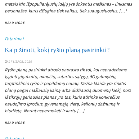
metais itin išpopuliarėjusių idėjų yra šokantis meškinas – linksmas
personažas, kuris džiugina tiek vaikus, tiek suaugusiuosius. […]
READ MORE
Patarimai
Kaip žinoti, kokį ryšio planą pasirinkti?
27 LIEPOS, 2026
Ryšio planą pasirinkti atrodo paprasta tik tol, kol nepradedame
lyginti gigabaitų, minučių, sutarties sąlygų, 5G galimybių,
tarptinklinio ryšio ir papildomų naudų. Dažna klaida yra rinktis
planą pagal mažiausią kainą arba didžiausią duomenų kiekį, nors
iš tikrųjų geriausias planas yra tas, kuris atitinka konkrečius
naudojimo įpročius, gyvenamąją vietą, kelionių dažnumą ir
biudžetą. Norint nepermokėti ir kartu […]
READ MORE
Patarimai