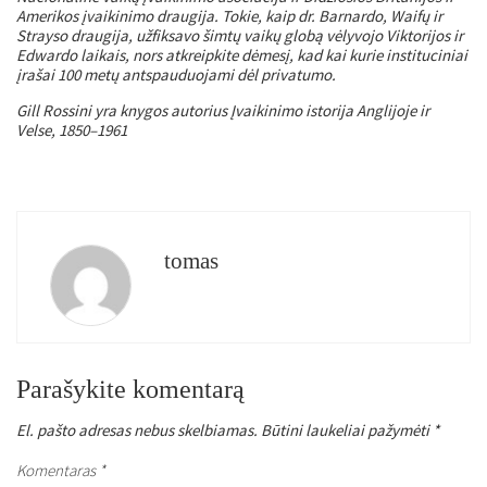
Amerikos įvaikinimo draugija. Tokie, kaip dr. Barnardo, Waifų ir
Strayso draugija, užfiksavo šimtų vaikų globą vėlyvojo Viktorijos ir
Edwardo laikais, nors atkreipkite dėmesį, kad kai kurie instituciniai
įrašai 100 metų antspauduojami dėl privatumo.
Gill Rossini yra knygos autorius
Įvaikinimo istorija Anglijoje ir
Velse, 1850–1961
tomas
Parašykite komentarą
El. pašto adresas nebus skelbiamas.
Būtini laukeliai pažymėti
*
Komentaras
*