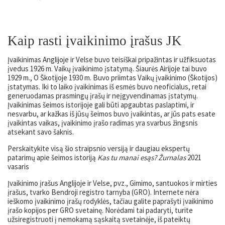
Kaip rasti įvaikinimo įrašus JK
Įvaikinimas Anglijoje ir Velse buvo teisiškai pripažintas ir užfiksuotas
įvedus 1926 m. Vaikų įvaikinimo įstatymą. Šiaurės Airijoje tai buvo
1929 m., O Škotijoje 1930 m. Buvo priimtas Vaikų įvaikinimo (Škotijos)
įstatymas. Iki to laiko įvaikinimas iš esmės buvo neoficialus, retai
generuodamas prasmingų įrašų ir neįgyvendinamas įstatymų.
Įvaikinimas šeimos istorijoje gali būti apgaubtas paslaptimi, ir
nesvarbu, ar kažkas iš jūsų šeimos buvo įvaikintas, ar jūs pats esate
įvaikintas vaikas, įvaikinimo įrašo radimas yra svarbus žingsnis
atsekant savo šaknis.
Perskaitykite visą šio straipsnio versiją ir daugiau ekspertų
patarimų apie šeimos istoriją
Kas tu manai esąs? Žurnalas
2021
vasaris
Įvaikinimo įrašus Anglijoje ir Velse, pvz., Gimimo, santuokos ir mirties
įrašus, tvarko Bendroji registro tarnyba (GRO). Internete nėra
ieškomo įvaikinimo įrašų rodyklės, tačiau galite paprašyti įvaikinimo
įrašo kopijos per GRO svetainę. Norėdami tai padaryti, turite
užsiregistruoti į nemokamą sąskaitą svetainėje, iš pateiktų