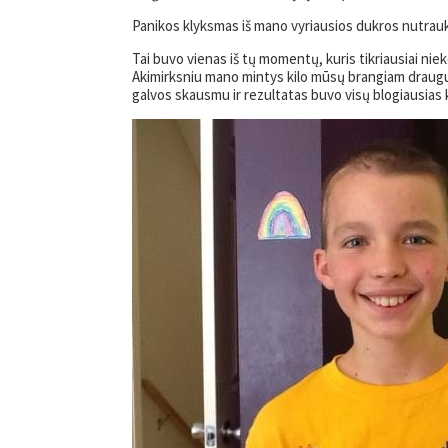
Panikos klyksmas iš mano vyriausios dukros nutraukė
Tai buvo vienas iš tų momentų, kuris tikriausiai nie
Akimirksniu mano mintys kilo mūsų brangiam draugu
galvos skausmu ir rezultatas buvo visų blogiausias ko