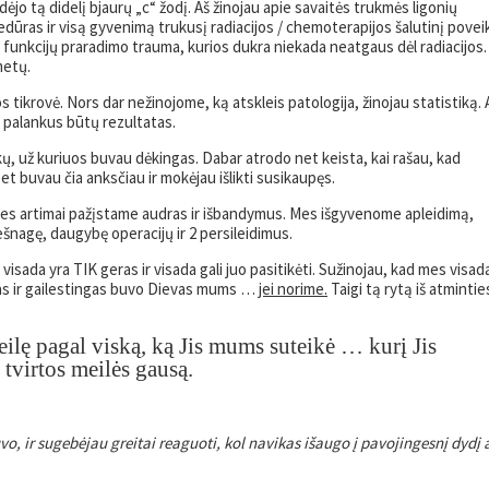
ėjo tą didelį bjaurų „c“ žodį. Aš žinojau apie savaitės trukmės ligonių
ūras ir visą gyvenimą trukusį radiacijos / chemoterapijos šalutinį poveik
 funkcijų praradimo trauma, kurios dukra niekada neatgaus dėl radiacijos. 
metų.
 tikrovė. Nors dar nežinojome, ką atskleis patologija, žinojau statistiką. 
ks palankus būtų rezultatas.
ykų, už kuriuos buvau dėkingas. Dabar atrodo net keista, kai rašau, kad
et buvau čia anksčiau ir mokėjau išlikti susikaupęs.
Mes artimai pažįstame audras ir išbandymus. Mes išgyvenome apleidimą,
ešnagę, daugybę operacijų ir 2 persileidimus.
 visada yra TIK geras ir visada gali juo pasitikėti. Sužinojau, kad mes visad
ngas ir gailestingas buvo Dievas mums …
jei norime.
Taigi tą rytą iš atmintie
eilę pagal viską, ką Jis mums suteikė … kurį Jis
 tvirtos meilės gausą.
o, ir sugebėjau greitai reaguoti, kol navikas išaugo į pavojingesnį dydį 