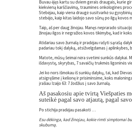
Buvau ėjęs kartu su dviem gerais draugais, kurie gird
kiekvieną karščiavimą, traumines onkologines proced
Stebėjau, kaip viena draugė susitvarkė su gyvybinių
stebėjo, kaip kitas laidojo savo sūnų po ilgų kovos 
Taip, aš per daug žinojau. Manęs neprarado situacijos
žinojau ilgos ir negražios kovos tikimybę, kad ir ko
Atidariau savo žurnalą ir pradėjau rašyti sąrašą dal
padariau tokį dalyką, atsižvelgdamas į aplinkybes, b
Matote, mūsų šeimai nėra svetimi sunkūs dalykai. 
išdavystę, skyrybas, 7 savaičių trukmės ligoninės vi
Jei ko nors išmokau iš sunkių dalykų, tai, kad Dievas
atsigręšime į kelionę ir prisiminsime, koks maloni
įrašiau Izaijo 63: 7 žodžius į savo žurnalą.
Aš pasakosiu apie tvirtą Viešpaties m
suteikė pagal savo atjautą, pagal savo
Po stichija pradėjau pasakoti …
Esu dėkinga, kad žinojau, kokie rimti simptomai buv
skubumą.