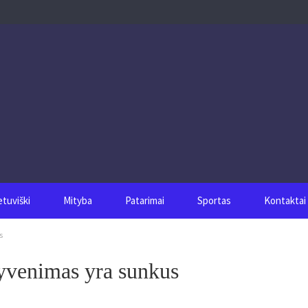
etuviški
Mityba
Patarimai
Sportas
Kontaktai
s
gyvenimas yra sunkus