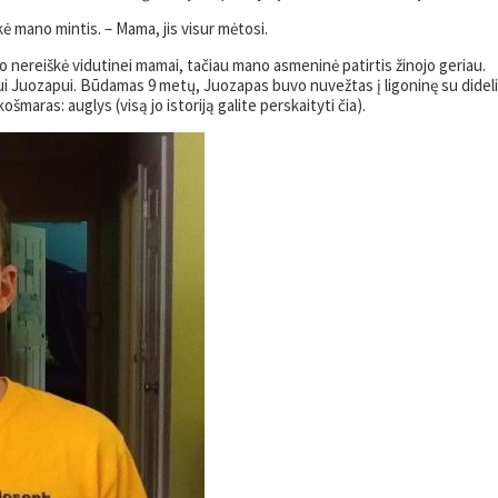
 mano mintis. – Mama, jis visur mėtosi.
ko nereiškė vidutinei mamai, tačiau mano asmeninė patirtis žinojo geriau.
i Juozapui. Būdamas 9 metų, Juozapas buvo nuvežtas į ligoninę su didel
šmaras: auglys (visą jo istoriją galite perskaityti čia).