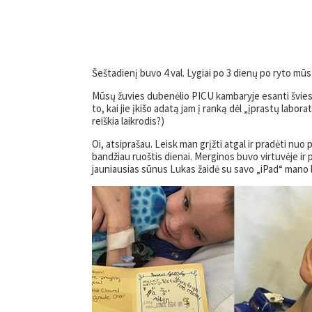
Šeštadienį buvo 4 val. Lygiai po 3 dienų po ryto mū
Mūsų žuvies dubenėlio PICU kambaryje esanti šviesa 
to, kai jie įkišo adatą jam į ranką dėl „įprastų labor
reiškia laikrodis?)
Oi, atsiprašau. Leisk man grįžti atgal ir pradėti nuo 
bandžiau ruoštis dienai. Merginos buvo virtuvėje ir
jauniausias sūnus Lukas žaidė su savo „iPad“ mano lo