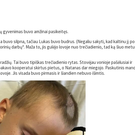
sų gyvenimas buvo amžinai pasikeitęs.
buvo silpna, tačiau Lukas buvo budrus. (Negaliu sakyti, kad kaltinu jį po
atorinių darbų“. Maža to, jis gulėjo lovoje nuo trečiadienio, tad ką šiuo metu
pradžių. Tai buvo tipiškas trečiadienio rytas. Stovėjau vonioje pašėlusiai ir
 pakavo kooperatui skirtus pietus, o Natanas dar miegojo. Paskutinis man
voje. Jis visada buvo pirmasis ir šiandien nebuvo išimtis.