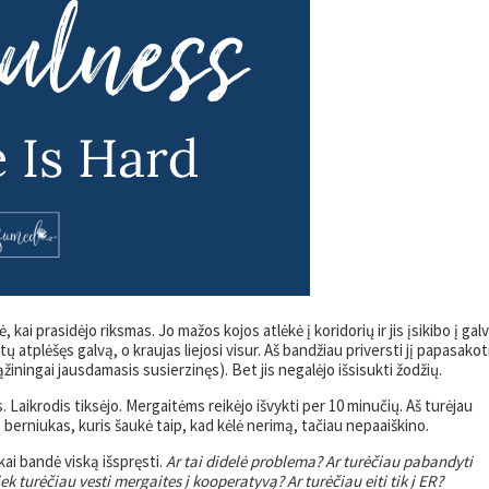
, kai prasidėjo riksmas. Jo mažos kojos atlėkė į koridorių ir jis įsikibo į gal
tų atplėšęs galvą, o kraujas liejosi visur. Aš bandžiau priversti jį papasakot
ąžiningai jausdamasis susierzinęs). Bet jis negalėjo išsisukti žodžių.
 Laikrodis tiksėjo. Mergaitėms reikėjo išvykti per 10 minučių. Aš turėjau
s berniukas, kuris šaukė taip, kad kėlė nerimą, tačiau nepaaiškino.
kai bandė viską išspręsti.
Ar tai didelė problema? Ar turėčiau pabandyti
iek turėčiau vesti mergaites į kooperatyvą? Ar turėčiau eiti tik į ER?