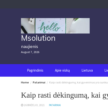
Skip
to
content
Msolution
naujienis
August 7, 2026
Pagrindinis
Apie viską
Lietuva
Li
Home
Patarimai
Kaip rasti dėkingumą, kai gyvenimas yra sunku
Kaip rasti dėkingumą, kai 
26 BIRŽELIO, 2021
PATARIMAI