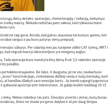
tyvųjų dienų detales: operacijas, chemoterapiją / radiaciją, lankymąsi
e sveiką maistą. Niekada nebūčiau jums sakiusi, kad ryškiausia mano
ienio ryto.
rodė ne taip gerai. Atrodė, kad galvos skausmas kai kuriuos aprimo, bet
o labai vangus ir jau buvo patyręs vieną priepuolį.
ervencijos sūkurys. Per valandą mes jau turėjome atlikti CAT tyrimą, MRT i
ęs, kad negraži masė jo laboratorijose yra smegenų auglys.
ę. Tada operacija buvo numatyta kitą dieną 8 val. 3,5 valandos operacija
ntis pokalbis.
perteklinio kraujavimo. Be žalos. Ir dauguma, jei ne visi, navikai buvo
os „lovos“ konstrukcijoje, stebėdamas didžiulį randą ir mažą berniuką, kuri
to), aš bandžiau išlaikyti savo emocijas kartu . Jis bandė sujungti paprastu
 ir galiausiai apsistojo prie televizoriaus. Jis galėjo budėti maždaug 10–15
a į nieką. Niekas nebebus tas pats. Emocijos įsiveržė į vietas, kurių buvau
alistas, žinios ne visada yra geras dalykas ir aš per daug žinojau.