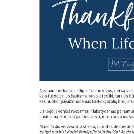
Nežinau, nei kada jis išlipo iš mano lovos, nei ką veikė
kaip futbolas. Jo šauksmai buvo isteriški, tarsi jis bū
kas nutiko (įsivaizduodamas kažkokį brolių brolį ir s
Jis išėjo iš vonios rėkdamas ir lakstydamas po namus.
susitikimą, kurį turėjau pristatyti, ir ten buvo maža
Mano širdis veržėsi nuo streso, o protas desperatiš
baigti ruoštis? Kodėl žemėje jis taip šaukia? Ar vis t