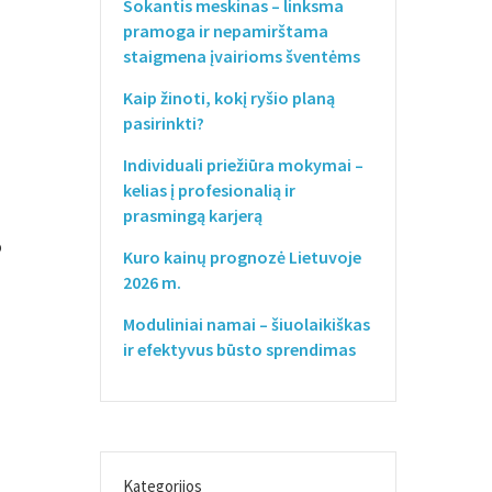
Sokantis meskinas – linksma
pramoga ir nepamirštama
staigmena įvairioms šventėms
Kaip žinoti, kokį ryšio planą
pasirinkti?
Individuali priežiūra mokymai –
kelias į profesionalią ir
prasmingą karjerą
o
Kuro kainų prognozė Lietuvoje
2026 m.
Moduliniai namai – šiuolaikiškas
ir efektyvus būsto sprendimas
Kategorijos