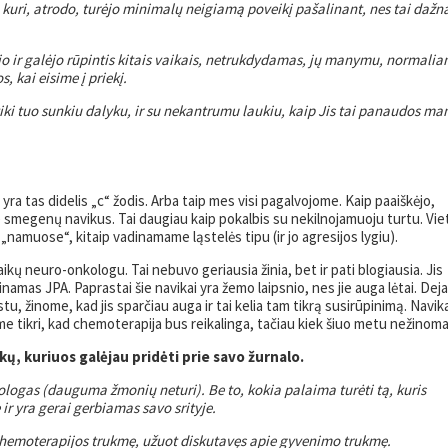
kuri, atrodo, turėjo minimalų neigiamą poveikį pašalinant, nes tai dažn
o ir galėjo rūpintis kitais vaikais, netrukdydamas, jų manymu, normali
, kai eisime į priekį.
i tuo sunkiu dalyku, ir su nekantrumu laukiu, kaip Jis tai panaudos ma
ra tas didelis „c“ žodis. Arba taip mes visi pagalvojome. Kaip paaiškėjo,
ie smegenų navikus. Tai daugiau kaip pokalbis su nekilnojamuoju turtu. Vie
a „namuose“, kitaip vadinamame ląstelės tipu (ir jo agresijos lygiu).
ų neuro-onkologu. Tai nebuvo geriausia žinia, bet ir pati blogiausia. Jis
amas JPA. Paprastai šie navikai yra žemo laipsnio, nes jie auga lėtai. Deja
u, žinome, kad jis sparčiau auga ir tai kelia tam tikrą susirūpinimą. Navik
me tikri, kad chemoterapija bus reikalinga, tačiau kiek šiuo metu nežinoma
ykų, kuriuos galėjau pridėti prie savo žurnalo.
logas (dauguma žmonių neturi). Be to, kokia palaima turėti tą, kuris
r yra gerai gerbiamas savo srityje.
chemoterapijos trukmę, užuot diskutavęs apie gyvenimo trukmę.