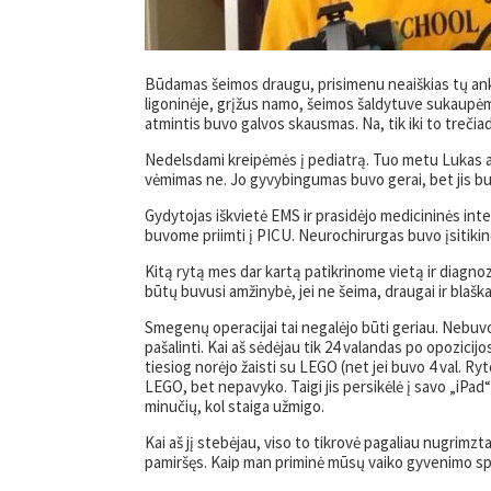
Būdamas šeimos draugu, prisimenu neaiškias tų anks
ligoninėje, grįžus namo, šeimos šaldytuve sukaupėm
atmintis buvo galvos skausmas. Na, tik iki to trečiad
Nedelsdami kreipėmės į pediatrą. Tuo metu Lukas at
vėmimas ne. Jo gyvybingumas buvo gerai, bet jis buv
Gydytojas iškvietė EMS ir prasidėjo medicininės int
buvome priimti į PICU. Neurochirurgas buvo įsitikin
Kitą rytą mes dar kartą patikrinome vietą ir diagnoz
būtų buvusi amžinybė, jei ne šeima, draugai ir blaška
Smegenų operacijai tai negalėjo būti geriau. Nebuvo 
pašalinti. Kai aš sėdėjau tik 24 valandas po opozicij
tiesiog norėjo žaisti su LEGO (net jei buvo 4 val. Ry
LEGO, bet nepavyko. Taigi jis persikėlė į savo „iPad“
minučių, kol staiga užmigo.
Kai aš jį stebėjau, viso to tikrovė pagaliau nugrimzt
pamiršęs. Kaip man priminė mūsų vaiko gyvenimo speci