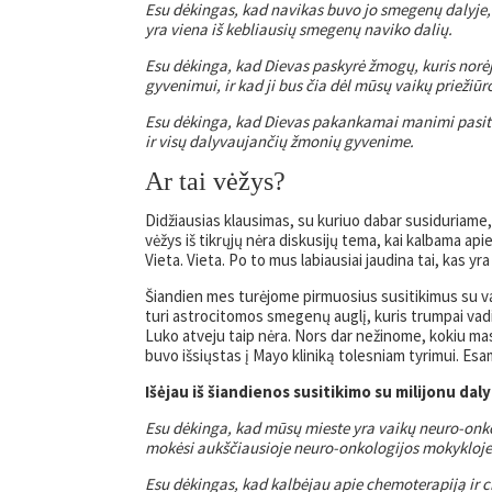
Esu dėkingas, kad navikas buvo jo smegenų dalyje, 
yra viena iš kebliausių smegenų naviko dalių.
Esu dėkinga, kad Dievas paskyrė žmogų, kuris norėj
gyvenimui, ir kad ji bus čia dėl mūsų vaikų priežiūros
Esu dėkinga, kad Dievas pakankamai manimi pasitik
ir visų dalyvaujančių žmonių gyvenime.
Ar tai vėžys?
Didžiausias klausimas, su kuriuo dabar susiduriame, y
vėžys iš tikrųjų nėra diskusijų tema, kai kalbama ap
Vieta. Vieta. Po to mus labiausiai jaudina tai, kas yr
Šiandien mes turėjome pirmuosius susitikimus su vaik
turi astrocitomos smegenų auglį, kuris trumpai vadin
Luko atveju taip nėra. Nors dar nežinome, kokiu mast
buvo išsiųstas į Mayo kliniką tolesniam tyrimui. Esa
Išėjau iš šiandienos susitikimo su milijonu dal
Esu dėkinga, kad mūsų mieste yra vaikų neuro-onko
mokėsi aukščiausioje neuro-onkologijos mokykloje i
Esu dėkingas, kad kalbėjau apie chemoterapiją ir 