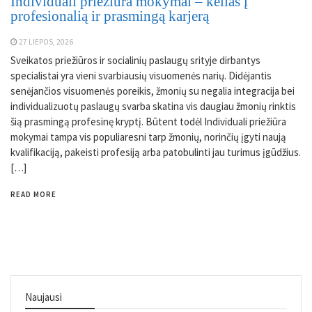
Individuali priežiūra mokymai – kelias į
profesionalią ir prasmingą karjerą
27 LIEPOS, 2026
Sveikatos priežiūros ir socialinių paslaugų srityje dirbantys
specialistai yra vieni svarbiausių visuomenės narių. Didėjantis
senėjančios visuomenės poreikis, žmonių su negalia integracija bei
individualizuotų paslaugų svarba skatina vis daugiau žmonių rinktis
šią prasmingą profesinę kryptį. Būtent todėl Individuali priežiūra
mokymai tampa vis populiaresni tarp žmonių, norinčių įgyti naują
kvalifikaciją, pakeisti profesiją arba patobulinti jau turimus įgūdžius.
[…]
READ MORE
Naujausi