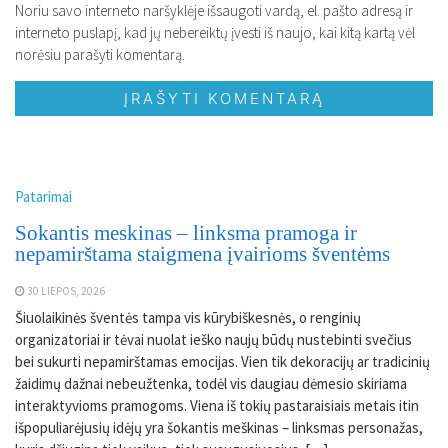
Noriu savo interneto naršyklėje išsaugoti vardą, el. pašto adresą ir
interneto puslapį, kad jų nebereiktų įvesti iš naujo, kai kitą kartą vėl
norėsiu parašyti komentarą.
Patarimai
Sokantis meskinas – linksma pramoga ir
nepamirštama staigmena įvairioms šventėms
30 LIEPOS, 2026
Šiuolaikinės šventės tampa vis kūrybiškesnės, o renginių
organizatoriai ir tėvai nuolat ieško naujų būdų nustebinti svečius
bei sukurti nepamirštamas emocijas. Vien tik dekoracijų ar tradicinių
žaidimų dažnai nebeužtenka, todėl vis daugiau dėmesio skiriama
interaktyvioms pramogoms. Viena iš tokių pastaraisiais metais itin
išpopuliarėjusių idėjų yra šokantis meškinas – linksmas personažas,