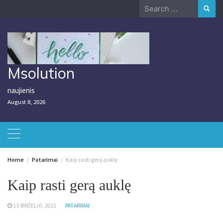
Skip
Search
to
for:
content
Msolution
naujienis
August 8, 2026
Home
Patarimai
Kaip rasti gerą auklę
Kaip rasti gerą auklę
15 BIRŽELIO, 2021
PATARIMAI