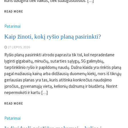
kuris džiugina tiek vaikus, tiek suaugusiuosius. […]
READ MORE
Patarimai
Kaip žinoti, kokį ryšio planą pasirinkti?
27 LIEPOS, 2026
Ryšio planą pasirinkti atrodo paprasta tik tol, kol nepradedame
lyginti gigabaitų, minučių, sutarties sąlygų, 5G galimybių,
tarptinklinio ryšio ir papildomų naudų. Dažna klaida yra rinktis planą
pagal mažiausią kainą arba didžiausią duomenų kiekį, nors iš tikrųjų
geriausias planas yra tas, kuris atitinka konkrečius naudojimo
įpročius, gyvenamąją vietą, kelionių dažnumą ir biudžetą. Norint
nepermokėti ir kartu […]
READ MORE
Patarimai