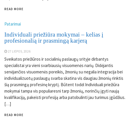
READ MORE
Patarimai
Individuali priežiūra mokymai – kelias į
profesionalią ir prasmingą karjerą
27 LIEPOS, 2026
Sveikatos priežiūros ir socialinių paslaugų srityje dirbantys
specialistai yra vieni svarbiausių visuomenės narių. Didėjantis
senėjančios visuomenės poreikis, žmonių su negalia integracija bei
individualizuotų paslaugų svarba skatina vis daugiau žmonių rinktis
šią prasmingą profesinę kryptį. Būtent todėl Individuali priežiūra
mokymai tampa vis populiaresni tarp žmonių, norinčių įgyti naują
kvalifikaciją, pakeisti profesiją arba patobulinti jau turimus įgūdžius.
[…]
READ MORE