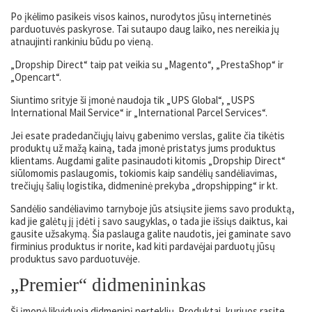
Po įkėlimo pasikeis visos kainos, nurodytos jūsų internetinės
parduotuvės paskyrose. Tai sutaupo daug laiko, nes nereikia jų
atnaujinti rankiniu būdu po vieną.
„Dropship Direct“ taip pat veikia su „Magento“, „PrestaShop“ ir
„Opencart“.
Siuntimo srityje ši įmonė naudoja tik „UPS Global“, „USPS
International Mail Service“ ir „International Parcel Services“.
Jei esate pradedančiųjų laivų gabenimo verslas, galite čia tikėtis
produktų už mažą kainą, tada įmonė pristatys jums produktus
klientams. Augdami galite pasinaudoti kitomis „Dropship Direct“
siūlomomis paslaugomis, tokiomis kaip sandėlių sandėliavimas,
trečiųjų šalių logistika, didmeninė prekyba „dropshipping“ ir kt.
Sandėlio sandėliavimo tarnyboje jūs atsiųsite jiems savo produktą,
kad jie galėtų jį įdėti į savo saugyklas, o tada jie išsiųs daiktus, kai
gausite užsakymą. Šia paslauga galite naudotis, jei gaminate savo
firminius produktus ir norite, kad kiti pardavėjai parduotų jūsų
produktus savo parduotuvėje.
„Premier“ didmenininkas
Ši įmonė likviduoja didmeninį perteklių. Produktai, kuriuos rasite