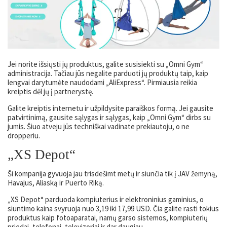
Jei norite išsiųsti jų produktus, galite susisiekti su „Omni Gym“
administracija. Tačiau jūs negalite parduoti jų produktų taip, kaip
lengvai darytumėte naudodami „AliExpress“. Pirmiausia reikia
kreiptis dėl jų į partnerystę.
Galite kreiptis internetu ir užpildysite paraiškos formą. Jei gausite
patvirtinimą, gausite sąlygas ir sąlygas, kaip „Omni Gym“ dirbs su
jumis. Šiuo atveju jūs techniškai vadinate prekiautoju, o ne
dropperiu.
„XS Depot“
Ši kompanija gyvuoja jau trisdešimt metų ir siunčia tik į JAV žemyną,
Havajus, Aliaską ir Puerto Riką.
„XS Depot“ parduoda kompiuterius ir elektroninius gaminius, o
siuntimo kaina svyruoja nuo 3,19 iki 17,99 USD. Čia galite rasti tokius
produktus kaip fotoaparatai, namų garso sistemos, kompiuterių
priedai, telefonai, televizoriai ir dar daugiau.