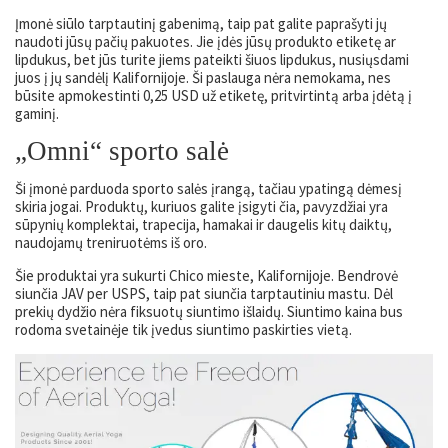
Įmonė siūlo tarptautinį gabenimą, taip pat galite paprašyti jų
naudoti jūsų pačių pakuotes. Jie įdės jūsų produkto etiketę ar
lipdukus, bet jūs turite jiems pateikti šiuos lipdukus, nusiųsdami
juos į jų sandėlį Kalifornijoje. Ši paslauga nėra nemokama, nes
būsite apmokestinti 0,25 USD už etiketę, pritvirtintą arba įdėtą į
gaminį.
„Omni“ sporto salė
Ši įmonė parduoda sporto salės įrangą, tačiau ypatingą dėmesį
skiria jogai. Produktų, kuriuos galite įsigyti čia, pavyzdžiai yra
sūpynių komplektai, trapecija, hamakai ir daugelis kitų daiktų,
naudojamų treniruotėms iš oro.
Šie produktai yra sukurti Chico mieste, Kalifornijoje. Bendrovė
siunčia JAV per USPS, taip pat siunčia tarptautiniu mastu. Dėl
prekių dydžio nėra fiksuotų siuntimo išlaidų. Siuntimo kaina bus
rodoma svetainėje tik įvedus siuntimo paskirties vietą.