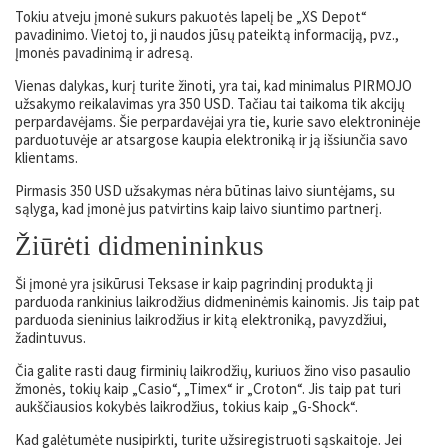
Tokiu atveju įmonė sukurs pakuotės lapelį be „XS Depot“
pavadinimo. Vietoj to, ji naudos jūsų pateiktą informaciją, pvz.,
Įmonės pavadinimą ir adresą.
Vienas dalykas, kurį turite žinoti, yra tai, kad minimalus PIRMOJO
užsakymo reikalavimas yra 350 USD. Tačiau tai taikoma tik akcijų
perpardavėjams. Šie perpardavėjai yra tie, kurie savo elektroninėje
parduotuvėje ar atsargose kaupia elektroniką ir ją išsiunčia savo
klientams.
Pirmasis 350 USD užsakymas nėra būtinas laivo siuntėjams, su
sąlyga, kad įmonė jus patvirtins kaip laivo siuntimo partnerį.
Žiūrėti didmenininkus
Ši įmonė yra įsikūrusi Teksase ir kaip pagrindinį produktą ji
parduoda rankinius laikrodžius didmeninėmis kainomis. Jis taip pat
parduoda sieninius laikrodžius ir kitą elektroniką, pavyzdžiui,
žadintuvus.
Čia galite rasti daug firminių laikrodžių, kuriuos žino viso pasaulio
žmonės, tokių kaip „Casio“, „Timex“ ir „Croton“. Jis taip pat turi
aukščiausios kokybės laikrodžius, tokius kaip „G-Shock“.
Kad galėtumėte nusipirkti, turite užsiregistruoti sąskaitoje. Jei