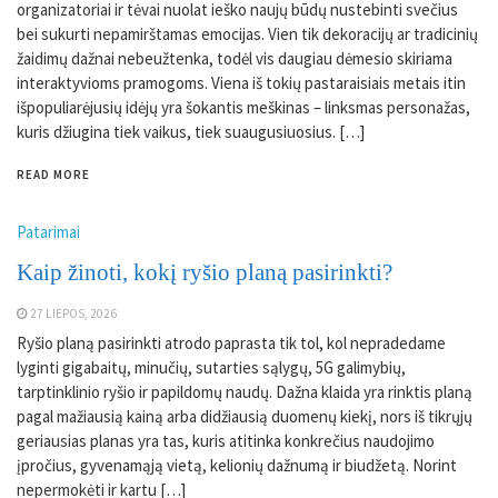
organizatoriai ir tėvai nuolat ieško naujų būdų nustebinti svečius
bei sukurti nepamirštamas emocijas. Vien tik dekoracijų ar tradicinių
žaidimų dažnai nebeužtenka, todėl vis daugiau dėmesio skiriama
interaktyvioms pramogoms. Viena iš tokių pastaraisiais metais itin
išpopuliarėjusių idėjų yra šokantis meškinas – linksmas personažas,
kuris džiugina tiek vaikus, tiek suaugusiuosius. […]
READ MORE
Patarimai
Kaip žinoti, kokį ryšio planą pasirinkti?
27 LIEPOS, 2026
Ryšio planą pasirinkti atrodo paprasta tik tol, kol nepradedame
lyginti gigabaitų, minučių, sutarties sąlygų, 5G galimybių,
tarptinklinio ryšio ir papildomų naudų. Dažna klaida yra rinktis planą
pagal mažiausią kainą arba didžiausią duomenų kiekį, nors iš tikrųjų
geriausias planas yra tas, kuris atitinka konkrečius naudojimo
įpročius, gyvenamąją vietą, kelionių dažnumą ir biudžetą. Norint
nepermokėti ir kartu […]