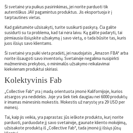
Ši svetainė yra puikus pasirinkimas, jei norite parduoti tik
autentiškus JAV pagamintus produktus. Jis eksportuoja ir į
tarptautines vietas.
Kad galėtumėte užsisakyti, turite susikurti paskyrą. Čia galite
susidurti su ta problema, kad tai nėra laivu. Ką galite padaryti, tai
pirmiausia išsiųskite užsakymą į savo vietą, o tada būsite tas, kuris
juos išsiųs savo klientams.
Ši svetainė yra puiki vieta pradėti, jei naudojatės „Amazon FBA“ arba
norite išsaugoti savo inventorių. Svetainėje negalima nusipirkti
mažmeninės prekybos, o minimalūs užsakymo reikalavimai
kiekvienam produktui skiriasi.
Kolektyvinis Fab
„Collective Fab“ yra į madą orientuota įmonė Kalifornijoje, kurios
atsargos yra nedidelės. Joje yra šiek tiek daugiau nei 6000 produktų
ir imamas mėnesinis mokestis. Mokestis už narystę yra 29 USD per
mėnesį.
Tai, kaip jis veikia, yra paprastas: jūs ieškote produkto, kurį norite
parduoti, parduodate jį savo svetainėje, gaunate kliento mokėjimą,
užsisakote produktą iš „Collective Fab“, tada įmonė jį išsiųs jūsų