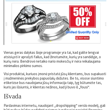
Vienas geras dalykas šioje programoje yra tai, kad galite lengvai
atsisiųsti ir aprašyti failus, kad žinotumėte, kurių yra sandėlyje, o
kurių nėra. Bendrovė netaiko nario mokesčių ir nėra reikalaujama
minimalios pirkimo sumos.
Visi produktai, kuriuos įmonė pristatė jūsų klientams, bus supakuoti
į mažmeninės prekybos papuošalų dėžutes. Be to, visose siuntimo
etiketėse bus naudojama jūsų informacija taip, lyg būtumėte tas,
kuris jas išsiuntė, ir klientas nežinos, kad ji buvo iš „Yousi“.
Išvada
Pardavimas internetu, naudojant „dropshipping“ verslo modelį, gali
būti puikus būdas padidinti pajamas ir galiausiai pasiekti finansinę