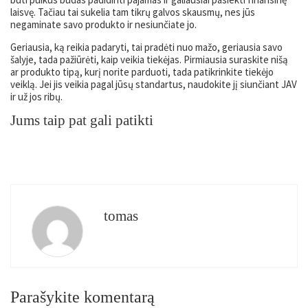
laisvę. Tačiau tai sukelia tam tikrų galvos skausmų, nes jūs
negaminate savo produkto ir nesiunčiate jo.
Geriausia, ką reikia padaryti, tai pradėti nuo mažo, geriausia savo
šalyje, tada pažiūrėti, kaip veikia tiekėjas. Pirmiausia suraskite nišą
ar produkto tipą, kurį norite parduoti, tada patikrinkite tiekėjo
veiklą. Jei jis veikia pagal jūsų standartus, naudokite jį siunčiant JAV
ir už jos ribų.
Jums taip pat gali patikti
tomas
Parašykite komentarą