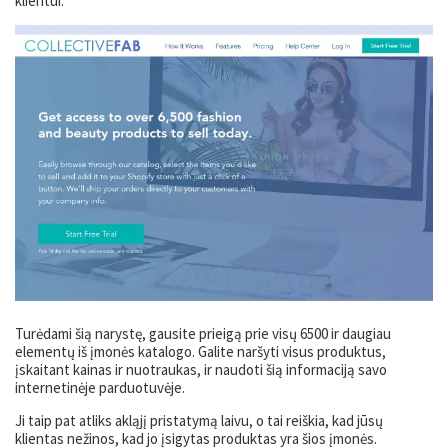
klientui.
Turėdami šią narystę, gausite prieigą prie visų 6500 ir daugiau
elementų iš įmonės katalogo. Galite naršyti visus produktus,
įskaitant kainas ir nuotraukas, ir naudoti šią informaciją savo
internetinėje parduotuvėje.
Ji taip pat atliks akląjį pristatymą laivu, o tai reiškia, kad jūsų
klientas nežinos, kad jo įsigytas produktas yra šios įmonės.