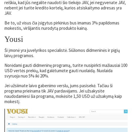
reiškia, kad jūs negalite naudoti šio tiekėjo JAV, jei negyvenate JAV,
nebent jei turite kredito kortelę, kurios atsiskaitymo adresas yra
JAV.
Be to, už visus čia įsigytus pirkinius bus imamas 3% papildomas
mokestis, viršijantis nurodytą produkto kainą.
Yousi
Ši įmonė yra juvelyrikos specialistė. Siūlomos didmeninės ir pigių
laivų programos.
Norėdami gauti didmeninę programą, turite nusipirkti mažiausiai 100
USD vertės prekių, kad galėtumėte gauti nuolaidą. Nuolaida
svyruoja nuo 5% iki 20%.
Jei užsiimate laivo gabenimo verslu, jums pasisekė. Tačiau ši
programa prieinama tik JAV pardavėjams. Jei užsakysite
naudodamiesi šia programa, mokėsite 1,50 USD už užsakymą kaip
mokestį.