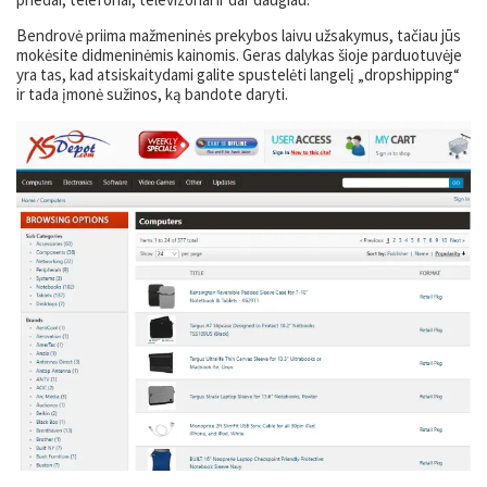
Bendrovė priima mažmeninės prekybos laivu užsakymus, tačiau jūs
mokėsite didmeninėmis kainomis. Geras dalykas šioje parduotuvėje
yra tas, kad atsiskaitydami galite spustelėti langelį „dropshipping“
ir tada įmonė sužinos, ką bandote daryti.