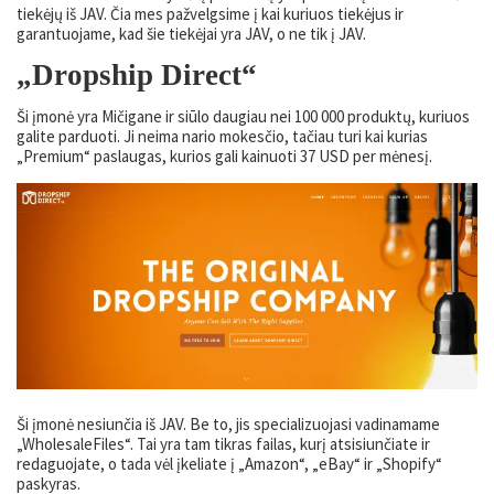
tiekėjų iš JAV. Čia mes pažvelgsime į kai kuriuos tiekėjus ir
garantuojame, kad šie tiekėjai yra JAV, o ne tik į JAV.
„Dropship Direct“
Ši įmonė yra Mičigane ir siūlo daugiau nei 100 000 produktų, kuriuos
galite parduoti. Ji neima nario mokesčio, tačiau turi kai kurias
„Premium“ paslaugas, kurios gali kainuoti 37 USD per mėnesį.
Ši įmonė nesiunčia iš JAV. Be to, jis specializuojasi vadinamame
„WholesaleFiles“. Tai yra tam tikras failas, kurį atsisiunčiate ir
redaguojate, o tada vėl įkeliate į „Amazon“, „eBay“ ir „Shopify“
paskyras.