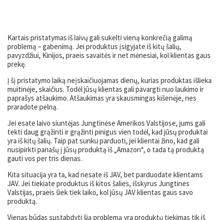
Kartais pristatymas iš laivų gali sukelti vieną konkrečią galimą
problemą – gabenimą. Jei produktus įsigyjate iš kitų šalių,
pavyzdžiui, Kinijos, praeis savaitės ir net mėnesiai, kol klientas gaus
prekę.
Į šį pristatymo laiką neįskaičiuojamas dienų, kurias produktas išlieka
muitinėje, skaičius. Todėl jūsų klientas gali pavargti nuo laukimo ir
paprašys atšaukimo. Atšaukimas yra skausmingas kišenėje, nes
praradote pelną.
Jei esate laivo siuntėjas Jungtinėse Amerikos Valstijose, jums gali
tekti daug grąžinti ir grąžinti pinigus vien todėl, kad jūsų produktai
yra iš kitų šalių. Taip pat sunku parduoti, jei klientai žino, kad gali
nusipirkti panašų į jūsų produktą iš „Amazon“, o tada tą produktą
gauti vos per tris dienas.
Kita situacija yra ta, kad nesate iš JAV, bet parduodate klientams
JAV. Jei tiekiate produktus iš kitos šalies, išskyrus Jungtines
Valstijas, praeis šiek tiek laiko, kol jūsų JAV klientas gaus savo
produktą.
Vienas būdas sustabdyti šią problemą yra produktų tiekimas tik iš