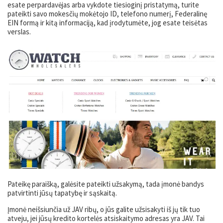
esate perpardavėjas arba vykdote tiesioginį pristatymą, turite
pateikti savo mokesčių mokėtojo ID, telefono numerį, Federalinę
EIN formą ir kitą informaciją, kad įrodytumėte, jog esate teisėtas
verslas.
Pateikę paraišką, galėsite pateikti užsakymą, tada įmonė bandys
patvirtinti jūsų tapatybę ir sąskaitą.
Įmonė neišsiunčia už JAV ribų, o jūs galite užsisakyti iš jų tik tuo
atveju, jei jūsų kredito kortelės atsiskaitymo adresas yra JAV. Tai