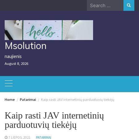
Skip
Search
to
for:
content
Msolution
naujienis
August 8, 2026
Home
Patarimai
Kaip rasti JAV internetinių parduotuvių tiekėjų
Kaip rasti JAV internetinių
parduotuvių tiekėjų
7 LIEPOS, 2021
PATARIMAI