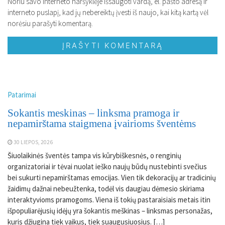
Noriu savo interneto naršyklėje išsaugoti vardą, el. pašto adresą ir
interneto puslapį, kad jų nebereiktų įvesti iš naujo, kai kitą kartą vėl
norėsiu parašyti komentarą.
Patarimai
Sokantis meskinas – linksma pramoga ir
nepamirštama staigmena įvairioms šventėms
30 LIEPOS, 2026
Šiuolaikinės šventės tampa vis kūrybiškesnės, o renginių
organizatoriai ir tėvai nuolat ieško naujų būdų nustebinti svečius
bei sukurti nepamirštamas emocijas. Vien tik dekoracijų ar tradicinių
žaidimų dažnai nebeužtenka, todėl vis daugiau dėmesio skiriama
interaktyvioms pramogoms. Viena iš tokių pastaraisiais metais itin
išpopuliarėjusių idėjų yra šokantis meškinas – linksmas personažas,
kuris džiugina tiek vaikus, tiek suaugusiuosius. […]