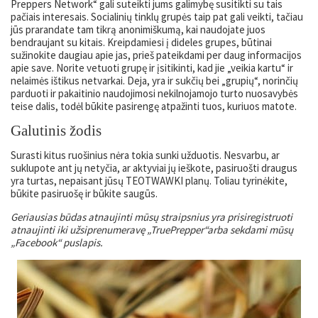
Preppers Network“ gali suteikti jums galimybę susitikti su tais
pačiais interesais. Socialinių tinklų grupės taip pat gali veikti, tačiau
jūs prarandate tam tikrą anonimiškumą, kai naudojate juos
bendraujant su kitais. Kreipdamiesi į dideles grupes, būtinai
sužinokite daugiau apie jas, prieš pateikdami per daug informacijos
apie save. Norite vetuoti grupę ir įsitikinti, kad jie „veikia kartu“ ir
nelaimės ištikus netvarkai. Deja, yra ir sukčių bei „grupių“, norinčių
parduoti ir pakaitinio naudojimosi nekilnojamojo turto nuosavybės
teise dalis, todėl būkite pasirengę atpažinti tuos, kuriuos matote.
Galutinis žodis
Surasti kitus ruošinius nėra tokia sunki užduotis. Nesvarbu, ar
suklupote ant jų netyčia, ar aktyviai jų ieškote, pasiruošti draugus
yra turtas, nepaisant jūsų TEOTWAWKI planų. Toliau tyrinėkite,
būkite pasiruošę ir būkite saugūs.
Geriausias būdas atnaujinti mūsų straipsnius yra prisiregistruoti
atnaujinti iki
užsiprenumeravę „TruePrepper“
arba sekdami mūsų
„Facebook“ puslapis
.