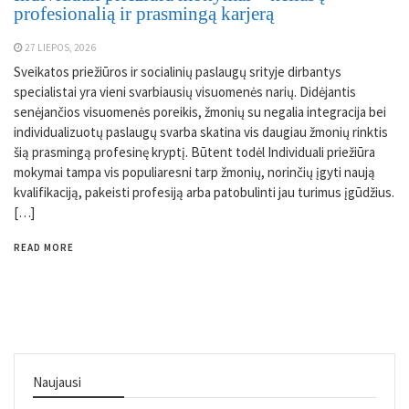
profesionalią ir prasmingą karjerą
27 LIEPOS, 2026
Sveikatos priežiūros ir socialinių paslaugų srityje dirbantys
specialistai yra vieni svarbiausių visuomenės narių. Didėjantis
senėjančios visuomenės poreikis, žmonių su negalia integracija bei
individualizuotų paslaugų svarba skatina vis daugiau žmonių rinktis
šią prasmingą profesinę kryptį. Būtent todėl Individuali priežiūra
mokymai tampa vis populiaresni tarp žmonių, norinčių įgyti naują
kvalifikaciją, pakeisti profesiją arba patobulinti jau turimus įgūdžius.
[…]
READ MORE
Naujausi