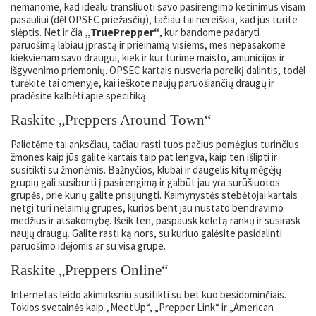
nemanome, kad idealu transliuoti savo pasirengimo ketinimus visam
pasauliui (dėl OPSEC priežasčių), tačiau tai nereiškia, kad jūs turite
slėptis. Net ir čia
„TruePrepper“
, kur bandome padaryti
paruošimą labiau įprastą ir prieinamą visiems, mes nepasakome
kiekvienam savo draugui, kiek ir kur turime maisto, amunicijos ir
išgyvenimo priemonių. OPSEC kartais nusveria poreikį dalintis, todėl
turėkite tai omenyje, kai ieškote naujų paruošiančių draugų ir
pradėsite kalbėti apie specifiką.
Raskite „Preppers Around Town“
Palietėme tai anksčiau, tačiau rasti tuos pačius pomėgius turinčius
žmones kaip jūs galite kartais taip pat lengva, kaip ten išlipti ir
susitikti su žmonėmis. Bažnyčios, klubai ir daugelis kitų mėgėjų
grupių gali susiburti į pasirengimą ir galbūt jau yra surūšiuotos
grupės, prie kurių galite prisijungti. Kaimynystės stebėtojai kartais
netgi turi nelaimių grupes, kurios bent jau nustato bendravimo
medžius ir atsakomybę. Išeik ten, paspausk keletą rankų ir susirask
naujų draugų. Galite rasti ką nors, su kuriuo galėsite pasidalinti
paruošimo idėjomis ar su visa grupe.
Raskite „Preppers Online“
Internetas leido akimirksniu susitikti su bet kuo besidominčiais.
Tokios svetainės kaip „MeetUp“, „Prepper Link“ ir „American