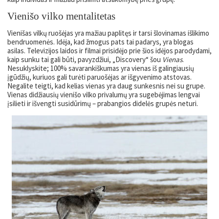
Vienišo vilko mentalitetas
Vienišas vilkų ruošėjas yra mažiau paplitęs ir tarsi šlovinamas išlikimo
bendruomenės. Idėja, kad žmogus pats tai padarys, yra blogas
asilas. Televizijos laidos ir filmai prisidėjo prie šios idėjos parodydami,
kaip sunku tai gali būti, pavyzdžiui, „Discovery“ šou
Vienas
.
Nesuklyskite; 100% savarankiškumas yra vienas iš galingiausių
įgūdžių, kuriuos gali turėti paruošėjas ar išgyvenimo atstovas.
Negalite teigti, kad kelias vienas yra daug sunkesnis nei su grupe.
Vienas didžiausių vienišo vilko privalumų yra sugebėjimas lengvai
įsilieti ir išvengti susidūrimų – prabangios didelės grupės neturi.