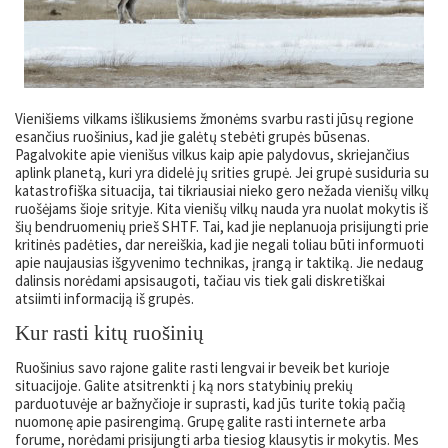
Vienišiems vilkams išlikusiems žmonėms svarbu rasti jūsų regione
esančius ruošinius, kad jie galėtų stebėti grupės būsenas.
Pagalvokite apie vienišus vilkus kaip apie palydovus, skriejančius
aplink planetą, kuri yra didelė jų srities grupė. Jei grupė susiduria su
katastrofiška situacija, tai tikriausiai nieko gero nežada vienišų vilkų
ruošėjams šioje srityje. Kita vienišų vilkų nauda yra nuolat mokytis iš
šių bendruomenių prieš SHTF. Tai, kad jie neplanuoja prisijungti prie
kritinės padėties, dar nereiškia, kad jie negali toliau būti informuoti
apie naujausias išgyvenimo technikas, įrangą ir taktiką. Jie nedaug
dalinsis norėdami apsisaugoti, tačiau vis tiek gali diskretiškai
atsiimti informaciją iš grupės.
Kur rasti kitų ruošinių
Ruošinius savo rajone galite rasti lengvai ir beveik bet kurioje
situacijoje. Galite atsitrenkti į ką nors statybinių prekių
parduotuvėje ar bažnyčioje ir suprasti, kad jūs turite tokią pačią
nuomonę apie pasirengimą. Grupę galite rasti internete arba
forume, norėdami prisijungti arba tiesiog klausytis ir mokytis. Mes