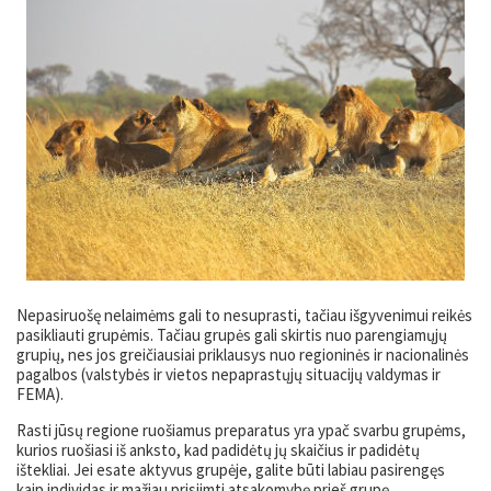
Nepasiruošę nelaimėms gali to nesuprasti, tačiau išgyvenimui reikės
pasikliauti grupėmis. Tačiau grupės gali skirtis nuo parengiamųjų
grupių, nes jos greičiausiai priklausys nuo regioninės ir nacionalinės
pagalbos (valstybės ir vietos nepaprastųjų situacijų valdymas ir
FEMA).
Rasti jūsų regione ruošiamus preparatus yra ypač svarbu grupėms,
kurios ruošiasi iš anksto, kad padidėtų jų skaičius ir padidėtų
ištekliai. Jei esate aktyvus grupėje, galite būti labiau pasirengęs
kaip individas ir mažiau prisiimti atsakomybę prieš grupę.