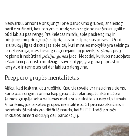
Nesvarbu, ar norite prisijungti prie paruošimo grupės, ar tiesiog
norite sužinoti, kas ten yra: suradę savo regiono ruošinius, galite
būti labiau pasirengę. Yra keletas minčių apie pasirengimą ir
prisijungimo prie grupės stipriąsias bei silpnąsias puses. Užuot
įsitraukę į ilgas diskusijas apie tai, kuri minties mokykla yra teisinga
ar neteisinga, mes tiesiog nagrinėjame jų poveikį
radimas
jūsų
regione ir nebūtinai
prisijungimas
juos. Metodai, kuriuos naudojate
ieškodami paruoštų medžiagų savo srityje, yra gana paprasti ir
lengvi, o internetas tai dar labiau palengvina.
Preppero grupės mentalitetas
Aišku, kad ieškant kitų ruošinių jūsų vietovėje yra naudinga tiems,
kurie pasirengimą priima kaip grupę. Jei planuojate likti mažoje
šeimos grupėje arba nelaimės metu susisuksite su nepažįstamais
žmonėmis, jūs laikotės grupės mentaliteto. Stiprumas skaičiais ir
bendrais ištekliais yra didžiulė nauda, ​​kai SHTF, todėl grupės
linkusios laimėti didžiąją dalį paruoštųjų.