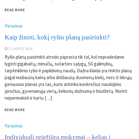
READ MORE
Patarimai
Kaip žinoti, kokį ryšio planą pasirinkti?
27 LIEPOS, 2026
Ryšio planą pasirinkti atrodo paprasta tik tol, kol nepradedame
lyginti gigabaitų, minučių, sutarties sąlygų, 5G galimybių,
tarptinklinio ryšio ir papildomų naudų. Dažna klaida yra rinktis planą
pagal mažiausią kainą arba didžiausią duomenų kiekį, nors iš tikrųjų
geriausias planas yra tas, kuris atitinka konkrečius naudojimo
įpročius, gyvenamąją vietą, kelionių dažnumą ir biudžetą. Norint
nepermokėti ir kartu […]
READ MORE
Patarimai
Individuali priežiūra mokymai – kelias į