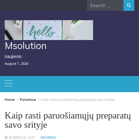
Skip
Search
to
for:
content
Msolution
naujienis
August 7, 2026
Home
Patarimai
Kaip rasti paruošiamųjų preparatų savo srityje
Kaip rasti paruošiamųjų preparatų
savo srityje
30 BIRŽELIO, 2021
PATARIMAI