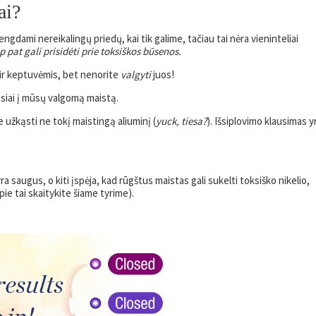
ai?
engdami nereikalingų priedų, kai tik galime, tačiau tai nėra vieninteliai
p pat gali prisidėti prie toksiškos būsenos.
 ir keptuvėmis, bet nenorite
valgyti
juos!
iesiai į mūsų valgomą maistą.
e užkąsti ne tokį maistingą aliuminį (
yuck, tiesa?
). Išsiplovimo klausimas y
ra saugus, o kiti įspėja, kad rūgštus maistas gali sukelti toksiško nikelio,
ie tai skaitykite šiame tyrime).