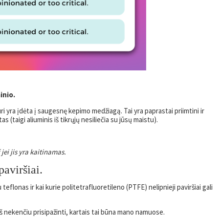
inio.
i yra įdėta į saugesnę kepimo medžiagą. Tai yra paprastai priimtini ir
as (taigi aliuminis iš tikrųjų nesiliečia su jūsų maistu).
jei jis yra kaitinamas.
aviršiai.
u teflonas ir kai kurie politetrafluoretileno (PTFE) nelipnieji paviršiai gali
Aš nekenčiu prisipažinti, kartais tai būna mano namuose.