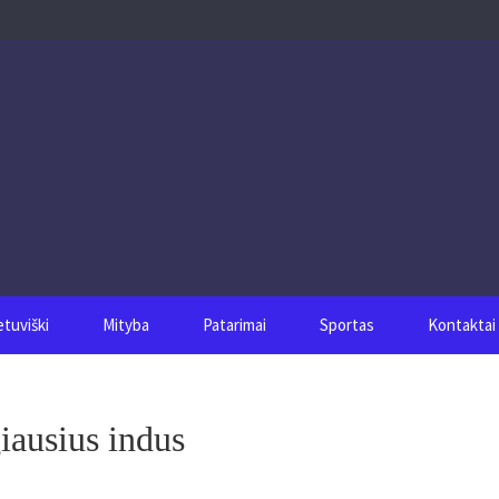
etuviški
Mityba
Patarimai
Sportas
Kontaktai
giausius indus