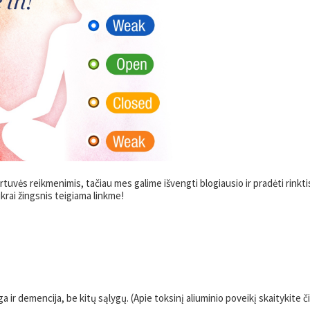
tuvės reikmenimis, tačiau mes galime išvengti blogiausio ir pradėti rinkti
ikrai žingsnis teigiama linkme!
ga ir demencija, be kitų sąlygų. (Apie toksinį aliuminio poveikį skaitykite či