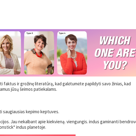
i faktus ir grožinę literatūrą, kad galėtumėte papildyti savo žinias, kad
jamus jūsų šeimos patiekalams.
kti saugiausias kepimo keptuves.
macijos. Jau nekalbant apie kiekvieną. viengungis. indus gaminanti bendrov
nonstick“ indus planetoje.