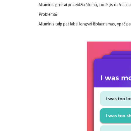
Aliuminis greitai praleidžia šilumą, todėl jis dažnai
Problema?
Aliuminis taip pat labai lengvai išplaunamas, ypač p