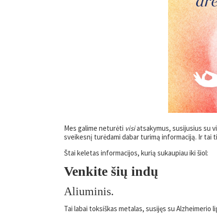
Mes galime neturėti
visi
atsakymus, susijusius su vir
sveikesnį turėdami dabar turimą informaciją. Ir tai t
Štai keletas informacijos, kurią sukaupiau iki šiol:
Venkite šių indų
Aliuminis.
Tai labai toksiškas metalas, susijęs su Alzheimerio li