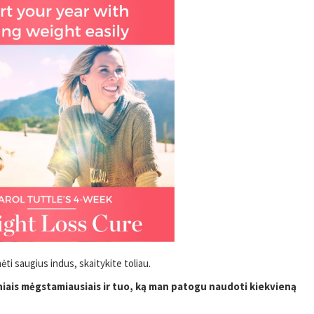
nėti saugius indus, skaitykite toliau.
niais mėgstamiausiais ir tuo, ką man patogu naudoti kiekvieną