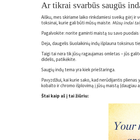
Ar tikrai svarbūs saugūs ind
Aišku, mes skiriame laiko rinkdamiesi sveiką gėrį ir v
toksinai, kurie gali būti mūsų maiste.
Mūsų indai tai
Pagalvokite: norite gaminti maistą su savo puodais
Deja, daugelis šiuolaikinių indų išplauna toksinus t
Taigi tai nėra tik jūsų ragaujamas omletas – jūs galit
didelis, patikėkite.
Saugių indų tema yra kiek prieštaringa.
Pavyzdžiui, kai kurie sako, kad nerūdijantis plienas y
kobalto ir chromo išplovimą į jūsų maistą (daugiau ap
Štai kaip aš į tai žiūriu: