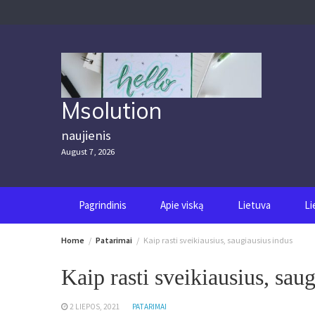
Skip
to
content
Msolution
naujienis
August 7, 2026
Pagrindinis
Apie viską
Lietuva
Li
Home
Patarimai
Kaip rasti sveikiausius, saugiausius indus
Kaip rasti sveikiausius, sau
2 LIEPOS, 2021
PATARIMAI