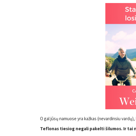
O gal jūsų namuose yra kažkas (nevardinsiu vardų),
Teflonas tiesiog negali pakelti šilumos. Ir tai