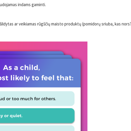
 naudojamas indams gaminti.
ašildytas ar veikiamas rūgščių maisto produktų (pomidorų sriuba, kas nors?