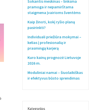
Sokantis meskinas – linksma
pramoga ir nepamirštama
staigmena įvairioms šventėms
Kaip žinoti, kokį ryšio planą
pasirinkti?
Individuali priežiūra mokymai –
kelias į profesionalią ir
prasmingą karjerą
Kuro kainų prognozė Lietuvoje
2026 m.
Moduliniai namai – šiuolaikiškas
ir efektyvus būsto sprendimas
ė
Kategorijos