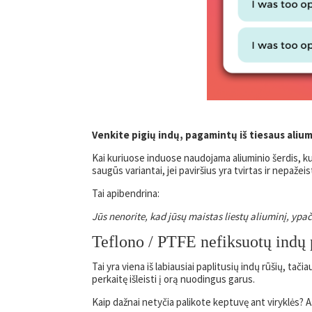
Venkite pigių indų, pagamintų iš tiesaus alium
Kai kuriuose induose naudojama aliuminio šerdis, kur
saugūs variantai, jei paviršius yra tvirtas ir nepažeist
Tai apibendrina:
Jūs nenorite, kad jūsų maistas liestų aliuminį, ypač 
Teflono / PTFE nefiksuotų indų p
Tai yra viena iš labiausiai paplitusių indų rūšių, tačia
perkaitę išleisti į orą nuodingus garus.
Kaip dažnai netyčia palikote keptuvę ant viryklės? 