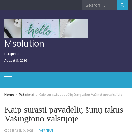
Skip
Search
to
for:
content
Msolution
naujienis
August 9, 2026
Home
Patarimai
Kaip surasti pavadėlių šunų takus Vašingtono valstijoje
Kaip surasti pavadėlių šunų takus
Vašingtono valstijoje
18 BIRŽELIO, 2021
PATARIMAI