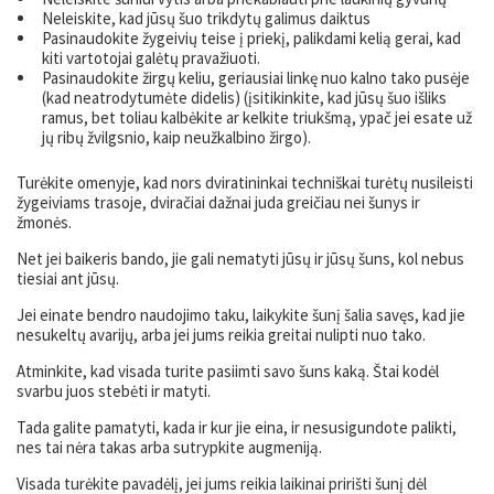
Neleiskite, kad jūsų šuo trikdytų galimus daiktus
Pasinaudokite žygeivių teise į priekį, palikdami kelią gerai, kad
kiti vartotojai galėtų pravažiuoti.
Pasinaudokite žirgų keliu, geriausiai linkę nuo kalno tako pusėje
(kad neatrodytumėte didelis) (įsitikinkite, kad jūsų šuo išliks
ramus, bet toliau kalbėkite ar kelkite triukšmą, ypač jei esate už
jų ribų žvilgsnio, kaip neužkalbino žirgo).
Turėkite omenyje, kad nors dviratininkai techniškai turėtų nusileisti
žygeiviams trasoje, dviračiai dažnai juda greičiau nei šunys ir
žmonės.
Net jei baikeris bando, jie gali nematyti jūsų ir jūsų šuns, kol nebus
tiesiai ant jūsų.
Jei einate bendro naudojimo taku, laikykite šunį šalia savęs, kad jie
nesukeltų avarijų, arba jei jums reikia greitai nulipti nuo tako.
Atminkite, kad visada turite pasiimti savo šuns kaką. Štai kodėl
svarbu juos stebėti ir matyti.
Tada galite pamatyti, kada ir kur jie eina, ir nesusigundote palikti,
nes tai nėra takas arba sutrypkite augmeniją.
Visada turėkite pavadėlį, jei jums reikia laikinai pririšti šunį dėl