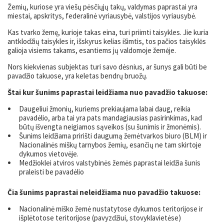
Žemių, kuriose yra viešų pėsčiųjų takų, valdymas paprastai yra
miestai, apskritys, federalinė vyriausybė, valstijos vyriausybė.
Kas tvarko žemę, kurioje takas eina, turi priimti taisykles. Jie kuria
antklodžių taisykles ir, išskyrus kelias išimtis, tos pačios taisyklės
galioja visiems takams, esantiems jų valdomoje žemėje.
Nors kiekvienas subjektas turi savo dėsnius, ar šunys gali būti be
pavadžio takuose, yra keletas bendrų bruožų.
Štai kur šunims paprastai leidžiama nuo pavadžio takuose:
Daugeliui žmonių, kuriems prekiaujama labai daug, reikia
pavadėlio, arba tai yra pats mandagiausias pasirinkimas, kad
būtų išvengta neigiamos sąveikos (su šunimis ir žmonėmis).
Šunims leidžiama pririšti daugumą žemėtvarkos biuro (BLM) ir
Nacionalinės miškų tarnybos žemių, esančių ne tam skirtoje
dykumos vietovėje.
Medžioklei atviros valstybinės žemės paprastai leidžia šunis
praleisti be pavadėlio
Čia šunims paprastai neleidžiama nuo pavadžio takuose:
Nacionalinė miško žemė nustatytose dykumos teritorijose ir
išplėtotose teritorijose (pavyzdžiui, stovyklavietėse)