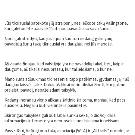
Jūs tikriausiai patekote į šį straipsnį, nes ieškote takų Vašingtone,
kur galėtumėte pasivaikščioti nuo pavadžio su savo šunimi.
Nors gali atrodyti, kad jūs ir jūsų šuo turi nedaug galimybių,
pavadėlių šunų takų tikriausiai yra daugiau, nei jūs manote.
Aš visada žinojau, kad valstijoje yra ne pavadėlių takai, bet, kaip ir
dauguma, aš tiksliai nesupratau, kur tai leidžiama, o kur ne.
Mano šuns atšaukimas tik neseniai tapo patikimas, įgydamas ją ir aš
daugiau laisvės take. Dabar aš tikrai noriu tiksliai žinoti, kur galime
praleisti pavadį, nepažeisdami taisyklių.
Kadangi neradau vieno aiškaus šaltinio šia tema, maniau, kad pats
susidėsiu. Negaliu būti vienintelis pasimetęs.
Skirtingas taisykles gali būti labai sunku sekti, o didžioji dalis
informacijos internete yra nenuosekli, neatsiejama ir neišsami.
Pavyzdžiui, Vašingtono takų asociacija (WTA) ir „AllTrails“ nurodo, ar