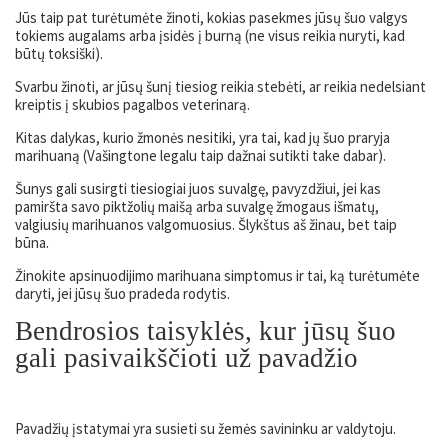
Jūs taip pat turėtumėte žinoti, kokias pasekmes jūsų šuo valgys
tokiems augalams arba įsidės į burną (ne visus reikia nuryti, kad
būtų toksiški).
Svarbu žinoti, ar jūsų šunį tiesiog reikia stebėti, ar reikia nedelsiant
kreiptis į skubios pagalbos veterinarą.
Kitas dalykas, kurio žmonės nesitiki, yra tai, kad jų šuo praryja
marihuaną (Vašingtone legalu taip dažnai sutikti take dabar).
Šunys gali susirgti tiesiogiai juos suvalgę, pavyzdžiui, jei kas
pamiršta savo piktžolių maišą arba suvalgę žmogaus išmatų,
valgiusių marihuanos valgomuosius. Šlykštus aš žinau, bet taip
būna.
Žinokite apsinuodijimo marihuana simptomus ir tai, ką turėtumėte
daryti, jei jūsų šuo pradeda rodytis.
Bendrosios taisyklės, kur jūsų šuo
gali pasivaikščioti už pavadžio
Pavadžių įstatymai yra susieti su žemės savininku ar valdytoju.