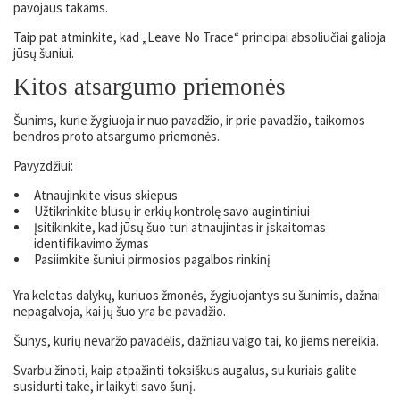
pavojaus takams.
Taip pat atminkite, kad „Leave No Trace“ principai absoliučiai galioja
jūsų šuniui.
Kitos atsargumo priemonės
Šunims, kurie žygiuoja ir nuo pavadžio, ir prie pavadžio, taikomos
bendros proto atsargumo priemonės.
Pavyzdžiui:
Atnaujinkite visus skiepus
Užtikrinkite blusų ir erkių kontrolę savo augintiniui
Įsitikinkite, kad jūsų šuo turi atnaujintas ir įskaitomas
identifikavimo žymas
Pasiimkite šuniui pirmosios pagalbos rinkinį
Yra keletas dalykų, kuriuos žmonės, žygiuojantys su šunimis, dažnai
nepagalvoja, kai jų šuo yra be pavadžio.
Šunys, kurių nevaržo pavadėlis, dažniau valgo tai, ko jiems nereikia.
Svarbu žinoti, kaip atpažinti toksiškus augalus, su kuriais galite
susidurti take, ir laikyti savo šunį.