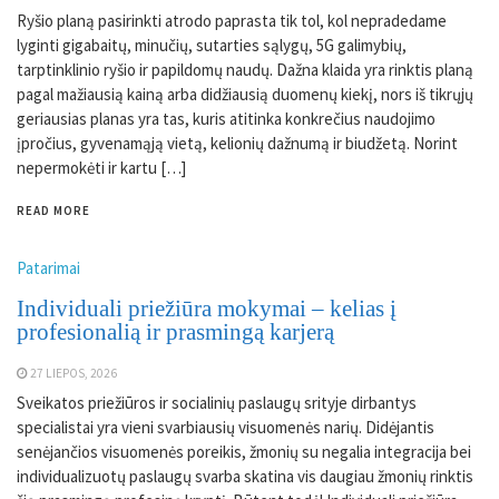
Ryšio planą pasirinkti atrodo paprasta tik tol, kol nepradedame
lyginti gigabaitų, minučių, sutarties sąlygų, 5G galimybių,
tarptinklinio ryšio ir papildomų naudų. Dažna klaida yra rinktis planą
pagal mažiausią kainą arba didžiausią duomenų kiekį, nors iš tikrųjų
geriausias planas yra tas, kuris atitinka konkrečius naudojimo
įpročius, gyvenamąją vietą, kelionių dažnumą ir biudžetą. Norint
nepermokėti ir kartu […]
READ MORE
Patarimai
Individuali priežiūra mokymai – kelias į
profesionalią ir prasmingą karjerą
27 LIEPOS, 2026
Sveikatos priežiūros ir socialinių paslaugų srityje dirbantys
specialistai yra vieni svarbiausių visuomenės narių. Didėjantis
senėjančios visuomenės poreikis, žmonių su negalia integracija bei
individualizuotų paslaugų svarba skatina vis daugiau žmonių rinktis