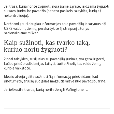
Jei trasa, kuria norite žygiuoti, nėra šiame sąraše, leidžiama žygiuoti
su savo šunimi be pavadžio (nebent pasikeis taisyklės, kurių aš
nekontroliuoju).
Norėdami gauti daugiau informacijos apie pavadėlių įstatymus dėl
USFS valdomų žemių, perskaitykite šį straipsnį „Šunys
nacionaliniame miške“.
Kaip sužinoti, kas tvarko taką,
kuriuo noriu žygiuoti?
Žinoti taisykles, susijusias su pavadėlių šunimis, yra gerai ir gerai,
tačiau prieš pradėdami jas taikyti, turite žinoti, kas valdo žemę,
kurioje vaikštote.
Idealiu atveju galite sužinoti šią informaciją prieš eidami, kad
žinotumėte, ar jūsų šuo galės mėgautis laisve nuo pavadžio, ar ne.
Jei ieškosite trasos, kurią norite žengti Vašingtone …