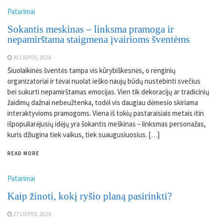
Patarimai
Sokantis meskinas – linksma pramoga ir
nepamirštama staigmena įvairioms šventėms
30 LIEPOS, 2026
Šiuolaikinės šventės tampa vis kūrybiškesnės, o renginių
organizatoriai ir tėvai nuolat ieško naujų būdų nustebinti svečius
bei sukurti nepamirštamas emocijas. Vien tik dekoracijų ar tradicinių
žaidimų dažnai nebeužtenka, todėl vis daugiau dėmesio skiriama
interaktyvioms pramogoms. Viena iš tokių pastaraisiais metais itin
išpopuliarėjusių idėjų yra šokantis meškinas – linksmas personažas,
kuris džiugina tiek vaikus, tiek suaugusiuosius. […]
READ MORE
Patarimai
Kaip žinoti, kokį ryšio planą pasirinkti?
27 LIEPOS, 2026