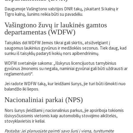
Daugumoje Vašingtono valstijos DNR takų, įskaitant Si kalną ir
Tigro kalną, šunims reikia būti su pavadėliu.
Vašingtono žuvų ir laukinės gamtos
departamentas (WDFW)
Taisyklės dėl WDFW žemės tikrai gali skirtis, atsižvelgiant į
saugomus laukinius gyvūnus ir medžioklės sezonus. Tiek daug, kad
sunku iš taisyklių padaryti kokių nors apibendrinimų.
WDFW svetainėje sakoma: „Išskyrus licencijuotus tarnybinius
gyvūnus žmonėms su negalia, naminiai gyvūnai gali būti uždrausti ar
reglamentuoti“.
Jei radote WDFW taką, kur leidžiami šunys, jie turi būti išmokti nuo
balandžio iki liepos.
Nacionaliniai parkai (NPS)
Nors šunys įleidžiami į nacionalinius parkus, jie apsiriboja tokiomis
išsivysčiusiomis vietomis kaip automobilių stovėjimo aikštelės,
stovyklavietės ir keliai.
Pastaba: jei planuojate paimti savo šunį į vieną, turėtumėte