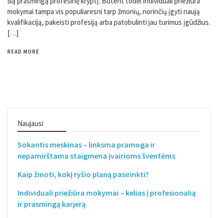
šią prasmingą profesinę kryptį. Būtent todėl Individuali priežiūra
mokymai tampa vis populiaresni tarp žmonių, norinčių įgyti naują
kvalifikaciją, pakeisti profesiją arba patobulinti jau turimus įgūdžius.
[…]
READ MORE
Naujausi
Sokantis meskinas – linksma pramoga ir
nepamirštama staigmena įvairioms šventėms
Kaip žinoti, kokį ryšio planą pasirinkti?
Individuali priežiūra mokymai – kelias į profesionalią
ir prasmingą karjerą