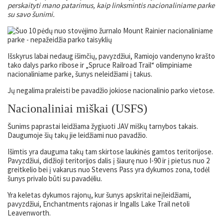
perskaityti mano patarimus, kaip linksmintis nacionaliniame parke
su savo šunimi.
Išskyrus labai nedaug išimčių, pavyzdžiui, Ramiojo vandenyno krašto
tako dalys parko ribose ir „Spruce Railroad Trail“ olimpiniame
nacionaliniame parke, šunys neleidžiami į takus.
Jų negalima praleisti be pavadžio jokiose nacionalinio parko vietose.
Nacionaliniai miškai (USFS)
Šunims paprastai leidžiama žygiuoti JAV miškų tarnybos takais.
Daugumoje šių takų jie leidžiami nuo pavadžio.
Išimtis yra dauguma takų tam skirtose laukinės gamtos teritorijose.
Pavyzdžiui, didžioji teritorijos dalis į šiaurę nuo I-90 ir į pietus nuo 2
greitkelio bei į vakarus nuo Stevens Pass yra dykumos zona, todėl
šunys privalo būti su pavadėliu.
Yra keletas dykumos rajonų, kur šunys apskritai neįleidžiami,
pavyzdžiui, Enchantments rajonas ir Ingalls Lake Trail netoli
Leavenworth.