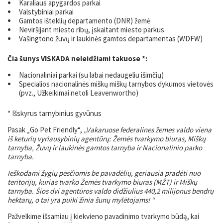
Karaliaus apygardos parkai
Valstybiniai parkai
Gamtos išteklių departamento (DNR) žemė
Neviršijant miesto ribų, įskaitant miesto parkus
Vašingtono žuvų ir laukinės gamtos departamentas (WDFW)
Čia šunys VISKADA neleidžiami takuose *:
Nacionaliniai parkai (su labai nedaugeliu išimčių)
Specialios nacionalinės miškų miškų tarnybos dykumos vietovės
(pvz., Užkeikimai netoli Leavenwortho)
* Išskyrus tarnybinius gyvūnus
Pasak „Go Pet Friendly“,
„Vakaruose federalines žemes valdo viena
iš keturių vyriausybinių agentūrų: Žemės tvarkymo biuras, Miškų
tarnyba, Žuvų ir laukinės gamtos tarnyba ir Nacionalinio parko
tarnyba.
Ieškodami žygių pėsčiomis be pavadėlių, geriausia pradėti nuo
teritorijų, kurias tvarko Žemės tvarkymo biuras (MŽT) ir Miškų
tarnyba. Šios dvi agentūros valdo didžiulius 440,2 milijonus bendrų
hektarų, o tai yra puiki žinia šunų mylėtojams! “
Pažvelkime išsamiau į kiekvieno pavadinimo tvarkymo būdą, kai