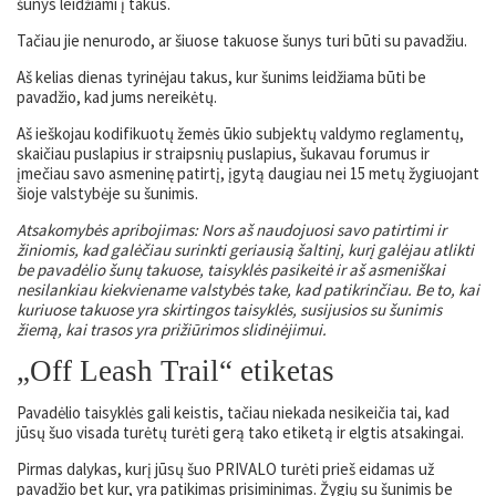
šunys leidžiami į takus.
Tačiau jie nenurodo, ar šiuose takuose šunys turi būti su pavadžiu.
Aš kelias dienas tyrinėjau takus, kur šunims leidžiama būti be
pavadžio, kad jums nereikėtų.
Aš ieškojau kodifikuotų žemės ūkio subjektų valdymo reglamentų,
skaičiau puslapius ir straipsnių puslapius, šukavau forumus ir
įmečiau savo asmeninę patirtį, įgytą daugiau nei 15 metų žygiuojant
šioje valstybėje su šunimis.
Atsakomybės apribojimas: Nors aš naudojuosi savo patirtimi ir
žiniomis, kad galėčiau surinkti geriausią šaltinį, kurį galėjau atlikti
be pavadėlio šunų takuose, taisyklės pasikeitė ir aš asmeniškai
nesilankiau kiekviename valstybės take, kad patikrinčiau. Be to, kai
kuriuose takuose yra skirtingos taisyklės, susijusios su šunimis
žiemą, kai trasos yra prižiūrimos slidinėjimui.
„Off Leash Trail“ etiketas
Pavadėlio taisyklės gali keistis, tačiau niekada nesikeičia tai, kad
jūsų šuo visada turėtų turėti gerą tako etiketą ir elgtis atsakingai.
Pirmas dalykas, kurį jūsų šuo PRIVALO turėti prieš eidamas už
pavadžio bet kur, yra patikimas prisiminimas. Žygių su šunimis be