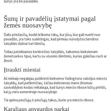
šunys yra be pavadėlio.
Šunų ir pavadėlių įstatymai pagal
žemės nuosavybę
Dalis priežasčių, kodėl ieškoma takų, kur jūsų šuo gali nueiti nuo
pavadžio, yra toks sudėtingas, kad pirmiau nurodytos bendros
taisyklės dažnai turi išimčių.
Toliau pateikiamos konkrečios taisyklės, taikomos kiekvienam
žemėtvarkos tipui, kartu su visomis išimtimis, kurias galėčiau rasti ar
žinoti.
Įtraukti miestai
Aš niekaip negalėjau patikrinti kiekvieno Vašingtono valstijos miesto
taisyklių, kad patikrinčiau, tačiau kiekvienas mano žinomas
savivaldybės kodas reikalauja, kad šunys miesto ribose būtų pririšti,
kai jų nėra asmeninėje nuosavybėje.
Tai apima pėsčiųjų ir pėsčiųjų takus, kurie yra miesto ribose.
Karaliaus apygardos parkai