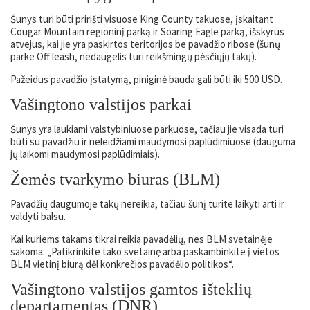
Šunys turi būti pririšti visuose King County takuose, įskaitant
Cougar Mountain regioninį parką ir Soaring Eagle parką, išskyrus
atvejus, kai jie yra paskirtos teritorijos be pavadžio ribose (šunų
parke Off leash, nedaugelis turi reikšmingų pėsčiųjų takų).
Pažeidus pavadžio įstatymą, piniginė bauda gali būti iki 500 USD.
Vašingtono valstijos parkai
Šunys yra laukiami valstybiniuose parkuose, tačiau jie visada turi
būti su pavadžiu ir neleidžiami maudymosi paplūdimiuose (dauguma
jų laikomi maudymosi paplūdimiais).
Žemės tvarkymo biuras (BLM)
Pavadžių daugumoje takų nereikia, tačiau šunį turite laikyti arti ir
valdyti balsu.
Kai kuriems takams tikrai reikia pavadėlių, nes BLM svetainėje
sakoma: „Patikrinkite tako svetainę arba paskambinkite į vietos
BLM vietinį biurą dėl konkrečios pavadėlio politikos“.
Vašingtono valstijos gamtos išteklių
departamentas (DNR)