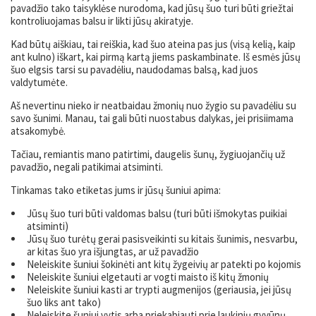
pavadžio tako taisyklėse nurodoma, kad jūsų šuo turi būti griežtai
kontroliuojamas balsu ir likti jūsų akiratyje.
Kad būtų aiškiau, tai reiškia, kad šuo ateina pas jus (visą kelią, kaip
ant kulno) iškart, kai pirmą kartą jiems paskambinate. Iš esmės jūsų
šuo elgsis tarsi su pavadėliu, naudodamas balsą, kad juos
valdytumėte.
Aš nevertinu nieko ir neatbaidau žmonių nuo žygio su pavadėliu su
savo šunimi. Manau, tai gali būti nuostabus dalykas, jei prisiimama
atsakomybė.
Tačiau, remiantis mano patirtimi, daugelis šunų, žygiuojančių už
pavadžio, negali patikimai atsiminti.
Tinkamas tako etiketas jums ir jūsų šuniui apima:
Jūsų šuo turi būti valdomas balsu (turi būti išmokytas puikiai
atsiminti)
Jūsų šuo turėtų gerai pasisveikinti su kitais šunimis, nesvarbu,
ar kitas šuo yra išjungtas, ar už pavadžio
Neleiskite šuniui šokinėti ant kitų žygeivių ar patekti po kojomis
Neleiskite šuniui elgetauti ar vogti maisto iš kitų žmonių
Neleiskite šuniui kasti ar trypti augmenijos (geriausia, jei jūsų
šuo liks ant tako)
Neleiskite šuniui vytis arba priekabiauti prie laukinių gyvūnų