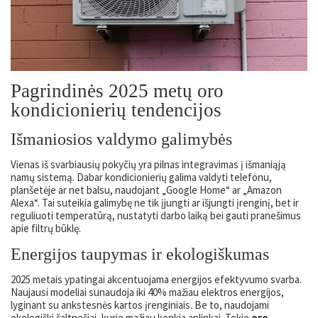
Pagrindinės 2025 metų oro
kondicionierių tendencijos
Išmaniosios valdymo galimybės
Vienas iš svarbiausių pokyčių yra pilnas integravimas į išmaniąją
namų sistemą. Dabar kondicionierių galima valdyti telefonu,
planšetėje ar net balsu, naudojant „Google Home“ ar „Amazon
Alexa“. Tai suteikia galimybę ne tik įjungti ar išjungti įrenginį, bet ir
reguliuoti temperatūrą, nustatyti darbo laiką bei gauti pranešimus
apie filtrų būklę.
Energijos taupymas ir ekologiškumas
2025 metais ypatingai akcentuojama energijos efektyvumo svarba.
Naujausi modeliai sunaudoja iki 40% mažiau elektros energijos,
lyginant su ankstesnės kartos įrenginiais. Be to, naudojami
ekologiški šaltnešiai, kurie mažiau kenkia aplinkai. Tokie
oro