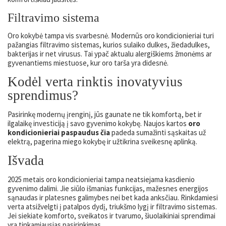
Filtravimo sistema
Oro kokybė tampa vis svarbesnė. Modernūs oro kondicionieriai turi
pažangias filtravimo sistemas, kurios sulaiko dulkes, žiedadulkes,
bakterijas ir net virusus. Tai ypač aktualu alergiškiems žmonėms ar
gyvenantiems miestuose, kur oro tarša yra didesnė.
Kodėl verta rinktis inovatyvius
sprendimus?
Pasirinkę modernų įrenginį, jūs gaunate ne tik komfortą, bet ir
ilgalaikę investiciją į savo gyvenimo kokybę. Naujos kartos
oro
kondicionieriai paspaudus čia
padeda sumažinti sąskaitas už
elektrą, pagerina miego kokybę ir užtikrina sveikesnę aplinką.
Išvada
2025 metais oro kondicionieriai tampa neatsiejama kasdienio
gyvenimo dalimi. Jie siūlo išmanias funkcijas, mažesnes energijos
sąnaudas ir platesnes galimybes nei bet kada anksčiau. Rinkdamiesi
verta atsižvelgti į patalpos dydį, triukšmo lygį ir filtravimo sistemas.
Jei siekiate komforto, sveikatos ir tvarumo, šiuolaikiniai sprendimai
yra tinkamiausias pasirinkimas.