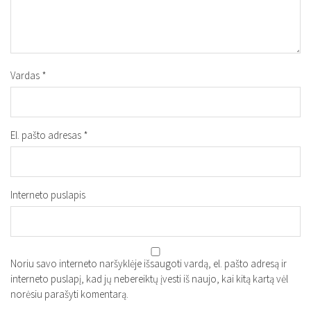
Vardas
*
El. pašto adresas
*
Interneto puslapis
Noriu savo interneto naršyklėje išsaugoti vardą, el. pašto adresą ir
interneto puslapį, kad jų nebereiktų įvesti iš naujo, kai kitą kartą vėl
norėsiu parašyti komentarą.