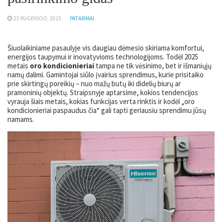
25 RUGPJŪČIO, 2025
PATARIMAI
Šiuolaikiniame pasaulyje vis daugiau dėmesio skiriama komfortui,
energijos taupymui ir inovatyvioms technologijoms. Todėl 2025
metais
oro kondicionieriai
tampa ne tik vėsinimo, bet ir išmaniųjų
namų dalimi. Gamintojai siūlo įvairius sprendimus, kurie prisitaiko
prie skirtingų poreikių – nuo mažų butų iki didelių biurų ar
pramoninių objektų. Straipsnyje aptarsime, kokios tendencijos
vyrauja šiais metais, kokias funkcijas verta rinktis ir kodėl „oro
kondicionieriai paspaudus čia“ gali tapti geriausiu sprendimu jūsų
namams.