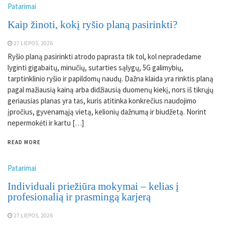
Patarimai
Kaip žinoti, kokį ryšio planą pasirinkti?
27 LIEPOS, 2026
Ryšio planą pasirinkti atrodo paprasta tik tol, kol nepradedame
lyginti gigabaitų, minučių, sutarties sąlygų, 5G galimybių,
tarptinklinio ryšio ir papildomų naudų. Dažna klaida yra rinktis planą
pagal mažiausią kainą arba didžiausią duomenų kiekį, nors iš tikrųjų
geriausias planas yra tas, kuris atitinka konkrečius naudojimo
įpročius, gyvenamąją vietą, kelionių dažnumą ir biudžetą. Norint
nepermokėti ir kartu […]
READ MORE
Patarimai
Individuali priežiūra mokymai – kelias į
profesionalią ir prasmingą karjerą
27 LIEPOS, 2026