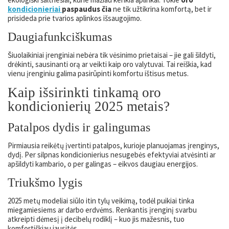
kondicionieriai
paspaudus čia
ne tik užtikrina komfortą, bet ir
prisideda prie tvarios aplinkos išsaugojimo.
Daugiafunkciškumas
Šiuolaikiniai įrenginiai nebėra tik vėsinimo prietaisai – jie gali šildyti,
drėkinti, sausinanti orą ar veikti kaip oro valytuvai. Tai reiškia, kad
vienu įrenginiu galima pasirūpinti komfortu ištisus metus.
Kaip išsirinkti tinkamą oro
kondicionierių 2025 metais?
Patalpos dydis ir galingumas
Pirmiausia reikėtų įvertinti patalpos, kurioje planuojamas įrenginys,
dydį. Per silpnas kondicionierius nesugebės efektyviai atvėsinti ar
apšildyti kambario, o per galingas – eikvos daugiau energijos.
Triukšmo lygis
2025 metų modeliai siūlo itin tylų veikimą, todėl puikiai tinka
miegamiesiems ar darbo erdvėms. Renkantis įrenginį svarbu
atkreipti dėmesį į decibelų rodiklį – kuo jis mažesnis, tuo
komfortiškiau jausitės.