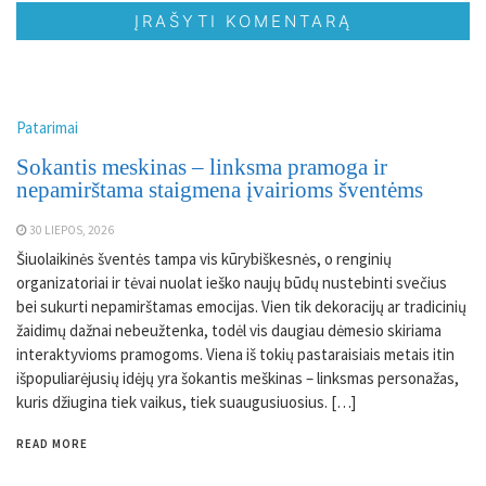
Patarimai
Sokantis meskinas – linksma pramoga ir
nepamirštama staigmena įvairioms šventėms
30 LIEPOS, 2026
Šiuolaikinės šventės tampa vis kūrybiškesnės, o renginių
organizatoriai ir tėvai nuolat ieško naujų būdų nustebinti svečius
bei sukurti nepamirštamas emocijas. Vien tik dekoracijų ar tradicinių
žaidimų dažnai nebeužtenka, todėl vis daugiau dėmesio skiriama
interaktyvioms pramogoms. Viena iš tokių pastaraisiais metais itin
išpopuliarėjusių idėjų yra šokantis meškinas – linksmas personažas,
kuris džiugina tiek vaikus, tiek suaugusiuosius. […]
READ MORE