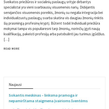
Sveikatos priežiūros ir socialinių paslaugų srityje dirbantys
specialistai yra vieni svarbiausių visuomenės narių. Didėjantis
senėjančios visuomenės poreikis, žmonių su negalia integracija bei
individualizuotų paslaugų svarba skatina vis daugiau žmonių rinktis
šią prasmingą profesinę kryptį. Būtent todėl Individuali priežiūra
mokymai tampa vis populiaresni tarp žmonių, norinčių įgyti naują
kvalifikaciją, pakeisti profesiją arba patobulinti jau turimus įgūdžius.
[…]
READ MORE
Naujausi
Sokantis meskinas – linksma pramoga ir
nepamirštama staigmena įvairioms šventėms