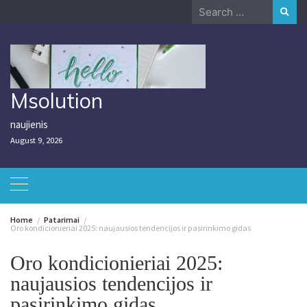
Skip
Search
to
for:
content
Msolution
naujienis
August 9, 2026
Home
Patarimai
Oro kondicionieriai 2025: naujausios tendencijos ir pasirinkimo gidas
Oro kondicionieriai 2025:
naujausios tendencijos ir
pasirinkimo gidas