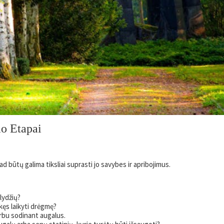
mo Etapai
kad būtų galima tiksliai suprasti jo savybes ir apribojimus.
lydžių?
nkęs laikyti drėgmę?
rbu sodinant augalus.