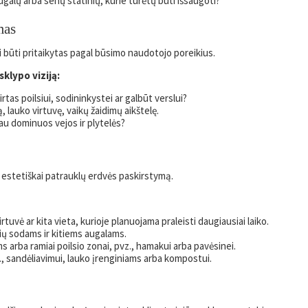
galų arba senų statinių, kurie turėtų būti išsaugoti?
mas
i būti pritaikytas pagal būsimo naudotojo poreikius.
sklypo viziją:
kirtas poilsiui, sodininkystei ar galbūt verslui?
 lauko virtuvę, vaikų žaidimų aikštelę.
iau dominuos vejos ir plytelės?
 estetiškai patrauklų erdvės paskirstymą.
virtuvė ar kita vieta, kurioje planuojama praleisti daugiausiai laiko.
ių sodams ir kitiems augalams.
arba ramiai poilsio zonai, pvz., hamakui arba pavėsinei.
, sandėliavimui, lauko įrenginiams arba kompostui.