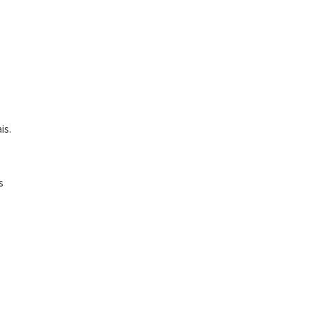
is.
s