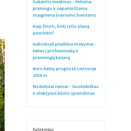
Sokantis meskinas – linksma
pramoga ir nepamirštama
staigmena įvairioms šventėms
Kaip žinoti, kokį ryšio planą
pasirinkti?
Individuali priežiūra mokymai –
kelias į profesionalią ir
prasmingą karjerą
Kuro kainų prognozė Lietuvoje
2026 m.
Moduliniai namai – šiuolaikiškas
ir efektyvus būsto sprendimas
Kategorijos