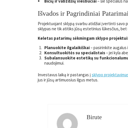
Bičių ir vabzdžių viešbučiai
– šie specialūs n
Išvados ir Pagrindiniai Patarima
Projektuojant sklypą svarbu atidžiai įvertinti savo 
sklypas ne tik atitiks jūsų estetinius lūkesčius, bet
Keletas patarimų sėkmingam sklypo projektui
Planuokite ilgalaikiškai
– pasirinkite augalus i
Konsultuokitės su specialistais
– jei kyla ab
Subalansuokite estetiką su funkcionalum
naudojimui.
Investavus laiką ir pastangas į
sklypo projektavima
jus ir jūsų artimuosius ilgus metus.
Birute