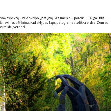
gybę aspektų – nuo sklypo ypatybių iki asmeninių poreikių. Tai gali būti
planavimas užtikrina, kad sklypas taps patogia ir estetiška erdve. Žemiau
 reikia įvertinti.