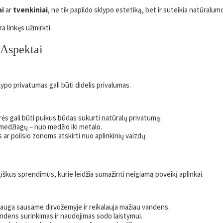
ai
ar
tvenkiniai
, ne tik papildo sklypo estetiką, bet ir suteikia natūralum
ra linkęs užmirkti.
 Aspektai
lypo privatumas gali būti didelis privalumas.
ės gali būti puikus būdas sukurti natūralų privatumą.
ų medžiagų – nuo medžio iki metalo.
 ar poilsio zonoms atskirti nuo aplinkinių vaizdų.
škus sprendimus, kurie leidžia sumažinti neigiamą poveikį aplinkai.
 auga sausame dirvožemyje ir reikalauja mažiau vandens.
andens surinkimas ir naudojimas sodo laistymui.