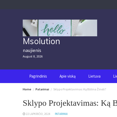
Skip
to
content
Msolution
naujienis
August 8, 2026
Pagrindinis
Apie viską
Lietuva
Li
Home
Patarimai
Sklypo Projektavimas: Ką Būtina Žinoti?
Sklypo Projektavimas: Ką B
22 LAPKRIČIO, 2024
PATARIMAI