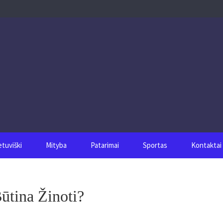
etuviški
Mityba
Patarimai
Sportas
Kontaktai
ūtina Žinoti?