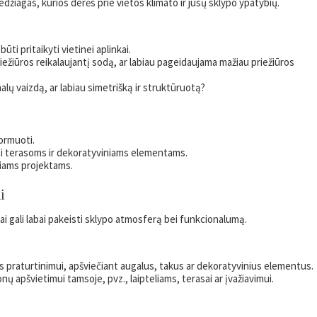
edžiagas, kurios derės prie vietos klimato ir jūsų sklypo ypatybių.
būti pritaikyti vietinei aplinkai.
iežiūros reikalaujantį sodą, ar labiau pageidaujama mažiau priežiūros
alų vaizdą, ar labiau simetrišką ir struktūruotą?
ormuoti.
anti terasoms ir dekoratyviniams elementams.
niams projektams.
i
i gali labai pakeisti sklypo atmosferą bei funkcionalumą.
s praturtinimui, apšviečiant augalus, takus ar dekoratyvinius elementus.
nų apšvietimui tamsoje, pvz., laipteliams, terasai ar įvažiavimui.