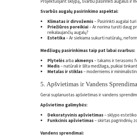
Projektuojant sklypą, svarbu pasirinkti augalus ir m
Svarbūs augalų pasirinkimo aspektai:
Klimatas ir dirvožemis
– Pasirinkti augalai turi 
Priežiūros poreikiai
– Ar norima turėti daug pr
reikalaujančių augalų?
Estetika
– Ar siekiama sukurti natūralų, neform
Medžiagų pasirinkimas taip pat labai svarbus:
Plytelės
arba
akmenys
– takams ir terasoms f
Medis
– natūrali ir šilta medžiaga, puikiai tink
Metalas ir stiklas
– moderniems ir minimalisti
5. Apšvietimas ir Vandens Sprendima
Gerai suplanuotas apšvietimas ir vandens sprendima
Apšvietimo galimybės:
Dekoratyvinis apšvietimas
– sklypo estetiko
Funkcinis apšvietimas
– skirtas pagrindinių zo
Vandens sprendimai: