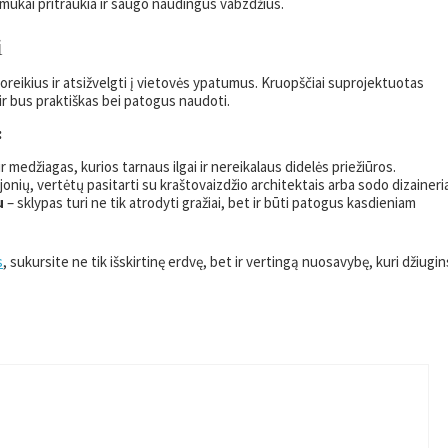
amukai pritraukia ir saugo naudingus vabzdžius.
i
poreikius ir atsižvelgti į vietovės ypatumus. Kruopščiai suprojektuotas
 ir bus praktiškas bei patogus naudoti.
:
r medžiagas, kurios tarnaus ilgai ir nereikalaus didelės priežiūros.
ejonių, vertėtų pasitarti su kraštovaizdžio architektais arba sodo dizaineria
u
– sklypas turi ne tik atrodyti gražiai, bet ir būti patogus kasdieniam
s
, sukursite ne tik išskirtinę erdvę, bet ir vertingą nuosavybę, kuri džiugin