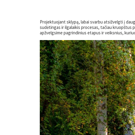
Projektuojant sklypą, labai svarbu atsižvelgti į dau
sudėtingas ir ilgalaikis procesas, tačiau kruopštus 
apžvelgsime pagrindinius etapus ir veiksnius, kuriuos