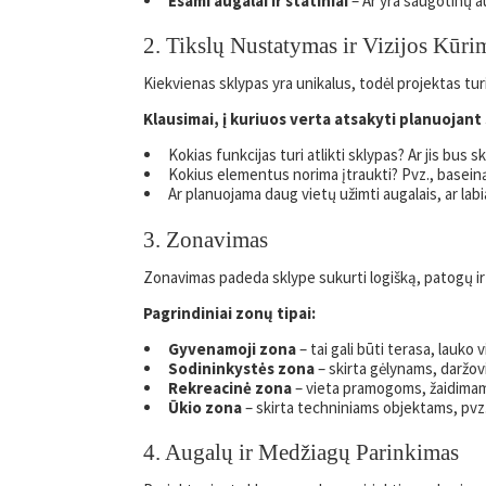
Esami augalai ir statiniai
– Ar yra saugotinų au
2. Tikslų Nustatymas ir Vizijos Kūri
Kiekvienas sklypas yra unikalus, todėl projektas tur
Klausimai, į kuriuos verta atsakyti planuojant 
Kokias funkcijas turi atlikti sklypas? Ar jis bus s
Kokius elementus norima įtraukti? Pvz., baseiną,
Ar planuojama daug vietų užimti augalais, ar lab
3. Zonavimas
Zonavimas padeda sklype sukurti logišką, patogų ir
Pagrindiniai zonų tipai:
Gyvenamoji zona
– tai gali būti terasa, lauko 
Sodininkystės zona
– skirta gėlynams, daržov
Rekreacinė zona
– vieta pramogoms, žaidimams 
Ūkio zona
– skirta techniniams objektams, pvz.
4. Augalų ir Medžiagų Parinkimas