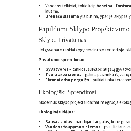
Vandens telkiniai, tokie kaip
baseinai
,
fontan
jausmą.
Drenažo sistema
yra būtina, ypač jei sklypas y
Papildomi Sklypo Projektavimo
Sklypo Privatumas
Jei gyvenate tankiai apgyvendintoje teritorijoje, sk
Privatumo sprendimai:
Gyvatvorės
– tankios, aukštos augalų gyvatvor
Tvora arba sienos
– galima pasirinkti iš įvairi
Ekranai arba pergolės
– puikiai tinka terasoms
Ekologiški Sprendimai
Modernūs sklypo projektai dažnai integruoja ekologi
Ekologinės idėjos:
Sausas sodas
– naudojant augalus, kurie gerai
Vandens taupymo sistemos
– pvz., lietaus v