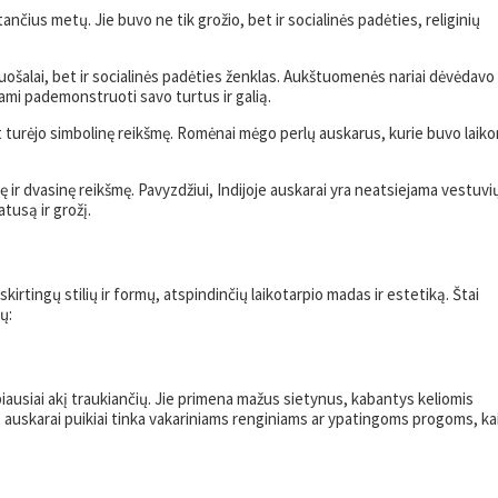
kstančius metų. Jie buvo ne tik grožio, bet ir socialinės padėties, religinių
ošalai, bet ir socialinės padėties ženklas. Aukštuomenės nariai dėvėdavo 
mi pademonstruoti savo turtus ir galią.
 turėjo simbolinę reikšmę. Romėnai mėgo perlų auskarus, kurie buvo laiko
ę ir dvasinę reikšmę. Pavyzdžiui, Indijoje auskarai yra neatsiejama vestuvių
tusą ir grožį.
irtingų stilių ir formų, atspindinčių laikotarpio madas ir estetiką. Štai
ų:
labiausiai akį traukiančių. Jie primena mažus sietynus, kabantys keliomis
 auskarai puikiai tinka vakariniams renginiams ar ypatingoms progoms, ka