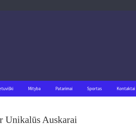
etuviški
Mityba
Patarimai
Sportas
Kontaktai
 Ir Unikalūs Auskarai