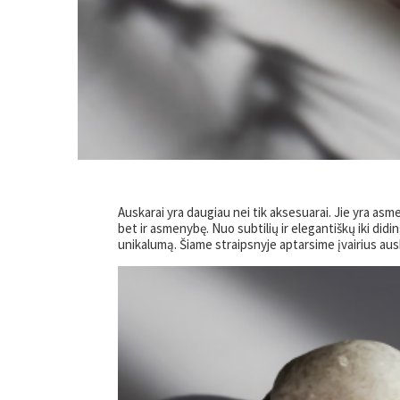
Auskarai yra daugiau nei tik aksesuarai. Jie yra asmen
bet ir asmenybę. Nuo subtilių ir elegantiškų iki diding
unikalumą. Šiame straipsnyje aptarsime įvairius auska