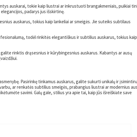
ntys auskarai, tokie kaip liustrai ar inkrustuoti brangakmeniais, puikiai ti
 elegancijos, padarys jus išskirtinę.
snius auskarus, tokius kaip lankeliai ar smeigės. Jie suteiks subtilaus
ofesionalumą, todėl rinkitės elegantiškus ir subtilius auskarus, tokius kaip
 galite rinktis drąsesnius ir kūrybingesnius auskarus. Kabantys ar ausų
vaizdžiui.
 asmenybę. Pasirinkę tinkamus auskarus, galite sukurti unikalų ir įsimintin
esvarbu, ar renkatės subtilius smeigės, prabangius liustrai ar modernius au
ėtumėte savimi. Galų gale, stilius yra apie tai, kaip jūs išreiškiate save