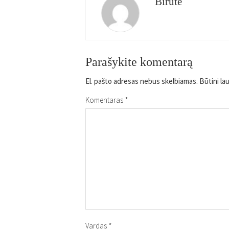
Birute
Parašykite komentarą
El. pašto adresas nebus skelbiamas.
Būtini la
Komentaras
*
Vardas
*