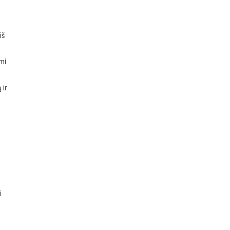
iš
mi
 ir
i