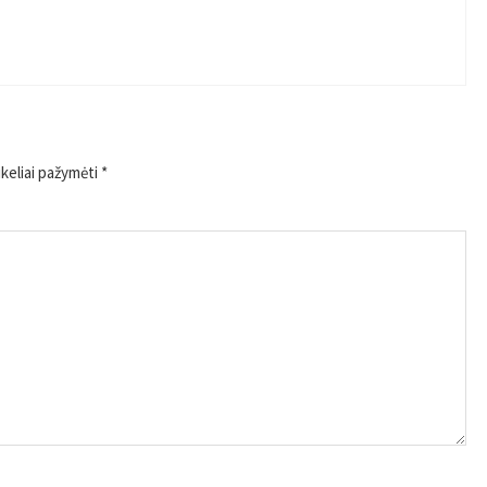
ukeliai pažymėti
*