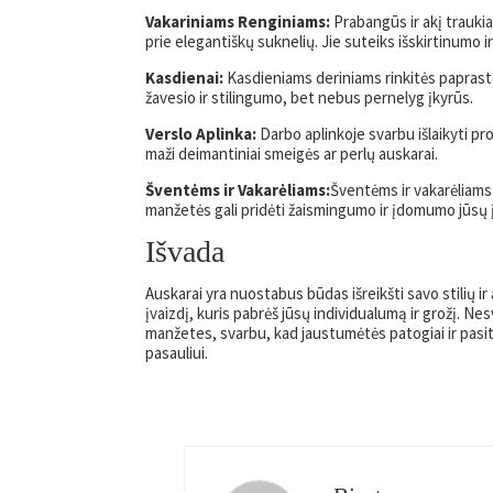
Vakariniams Renginiams:
Prabangūs ir akį traukia
prie elegantiškų suknelių. Jie suteiks išskirtinumo ir
Kasdienai:
Kasdieniams deriniams rinkitės papraste
žavesio ir stilingumo, bet nebus pernelyg įkyrūs.
Verslo Aplinka:
Darbo aplinkoje svarbu išlaikyti pr
maži deimantiniai smeigės ar perlų auskarai.
Šventėms ir Vakarėliams:
Šventėms ir vakarėliams
manžetės gali pridėti žaismingumo ir įdomumo jūsų į
Išvada
Auskarai yra nuostabus būdas išreikšti savo stilių ir
įvaizdį, kuris pabrėš jūsų individualumą ir grožį. N
manžetes, svarbu, kad jaustumėtės patogiai ir pasitik
pasauliui.