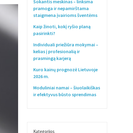
Sokantis meskinas – linksma
pramoga ir nepamirštama
staigmena įvairioms šventėms
Kaip žinoti, kokį ryšio planą
pasirinkti?
Individuali priežiūra mokymai –
kelias į profesionalią ir
prasmingą karjerą
Kuro kainų prognozė Lietuvoje
2026 m.
Moduliniai namai – šiuolaikiškas
ir efektyvus būsto sprendimas
Kategorijos