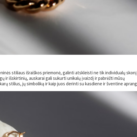
inės stiliaus išraiškos priemonė, galinti atskleisti ne tik individualų skonį
ų ir išskirtinių, auskarai gali sukurti unikalų įvaizdį ir pabrėžti mūsų
rų stilius, jų simboliką ir kaip juos derinti su kasdiene ir šventine aprang