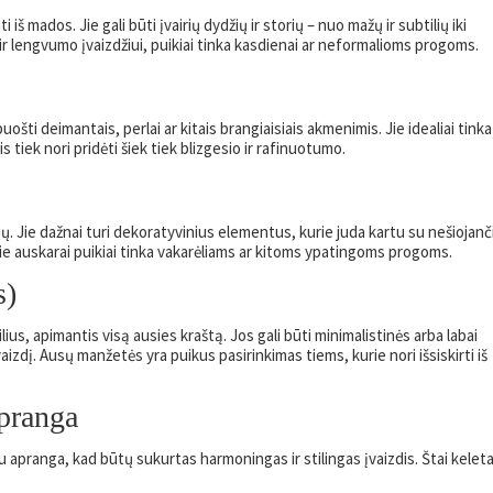
 iš mados. Jie gali būti įvairių dydžių ir storių – nuo mažų ir subtilių iki
 ir lengvumo įvaizdžiui, puikiai tinka kasdienai ar neformalioms progoms.
uošti deimantais, perlai ar kitais brangiaisiais akmenimis. Jie idealiai tinka
vis tiek nori pridėti šiek tiek blizgesio ir rafinuotumo.
ių. Jie dažnai turi dekoratyvinius elementus, kurie juda kartu su nešiojanč
e auskarai puikiai tinka vakarėliams ar kitoms ypatingoms progoms.
s)
us, apimantis visą ausies kraštą. Jos gali būti minimalistinės arba labai
įvaizdį. Ausų manžetės yra puikus pasirinkimas tiems, kurie nori išsiskirti iš
pranga
u apranga, kad būtų sukurtas harmoningas ir stilingas įvaizdis. Štai kelet