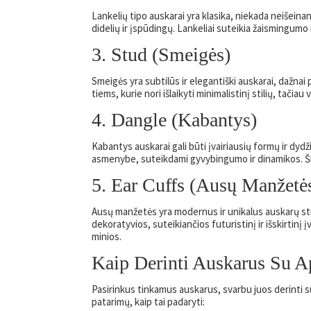
Lankelių tipo auskarai yra klasika, niekada neišeinanti
didelių ir įspūdingų. Lankeliai suteikia žaismingumo
3. Stud (Smeigės)
Smeigės yra subtilūs ir elegantiški auskarai, dažnai p
tiems, kurie nori išlaikyti minimalistinį stilių, tačiau 
4. Dangle (Kabantys)
Kabantys auskarai gali būti įvairiausių formų ir dydž
asmenybe, suteikdami gyvybingumo ir dinamikos. Ši
5. Ear Cuffs (Ausų Manžetė
Ausų manžetės yra modernus ir unikalus auskarų stili
dekoratyvios, suteikiančios futuristinį ir išskirtinį 
minios.
Kaip Derinti Auskarus Su A
Pasirinkus tinkamus auskarus, svarbu juos derinti s
patarimų, kaip tai padaryti: