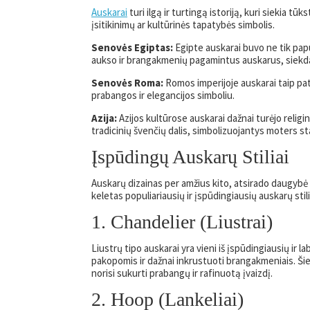
Auskarai
turi ilgą ir turtingą istoriją, kuri siekia tū
įsitikinimų ar kultūrinės tapatybės simbolis.
Senovės Egiptas:
Egipte auskarai buvo ne tik papu
aukso ir brangakmenių pagamintus auskarus, siekda
Senovės Roma:
Romos imperijoje auskarai taip pat
prabangos ir elegancijos simboliu.
Azija:
Azijos kultūrose auskarai dažnai turėjo religin
tradicinių švenčių dalis, simbolizuojantys moters sta
Įspūdingų Auskarų Stiliai
Auskarų dizainas per amžius kito, atsirado daugybė sk
keletas populiariausių ir įspūdingiausių auskarų stili
1. Chandelier (Liustrai)
Liustrų tipo auskarai yra vieni iš įspūdingiausių ir 
pakopomis ir dažnai inkrustuoti brangakmeniais. Šie
norisi sukurti prabangų ir rafinuotą įvaizdį.
2. Hoop (Lankeliai)