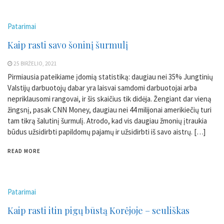
Patarimai
Kaip rasti savo šoninį šurmulį
25 BIRŽELIO, 2021
Pirmiausia pateikiame įdomią statistiką: daugiau nei 35% Jungtinių
Valstijų darbuotojų dabar yra laisvai samdomi darbuotojai arba
nepriklausomi rangovai, ir šis skaičius tik didėja. Žengiant dar vieną
žingsnį, pasak CNN Money, daugiau nei 44 milijonai amerikiečių turi
tam tikrą šalutinį šurmulį. Atrodo, kad vis daugiau žmonių įtraukia
būdus užsidirbti papildomų pajamų ir užsidirbti iš savo aistrų. […]
READ MORE
Patarimai
Kaip rasti itin pigų būstą Korėjoje – seuliškas