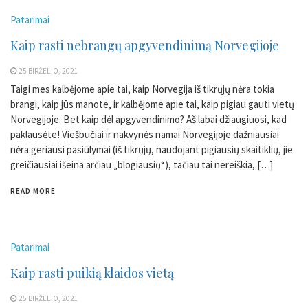
Patarimai
Kaip rasti nebrangų apgyvendinimą Norvegijoje
25 BIRŽELIO, 2021
Taigi mes kalbėjome apie tai, kaip Norvegija iš tikrųjų nėra tokia
brangi, kaip jūs manote, ir kalbėjome apie tai, kaip pigiau gauti vietų
Norvegijoje. Bet kaip dėl apgyvendinimo? Aš labai džiaugiuosi, kad
paklausėte! Viešbučiai ir nakvynės namai Norvegijoje dažniausiai
nėra geriausi pasiūlymai (iš tikrųjų, naudojant pigiausių skaitiklių, jie
greičiausiai išeina arčiau „blogiausių“), tačiau tai nereiškia, […]
READ MORE
Patarimai
Kaip rasti puikią klaidos vietą
25 BIRŽELIO, 2021