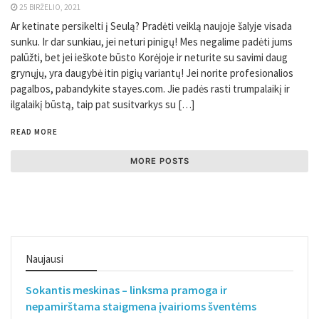
25 BIRŽELIO, 2021
Ar ketinate persikelti į Seulą? Pradėti veiklą naujoje šalyje visada
sunku. Ir dar sunkiau, jei neturi pinigų! Mes negalime padėti jums
palūžti, bet jei ieškote būsto Korėjoje ir neturite su savimi daug
grynųjų, yra daugybė itin pigių variantų! Jei norite profesionalios
pagalbos, pabandykite stayes.com. Jie padės rasti trumpalaikį ir
ilgalaikį būstą, taip pat susitvarkys su […]
READ MORE
MORE POSTS
Naujausi
Sokantis meskinas – linksma pramoga ir
nepamirštama staigmena įvairioms šventėms