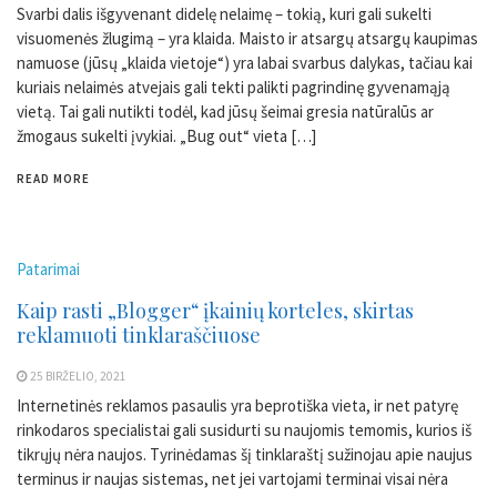
Svarbi dalis išgyvenant didelę nelaimę – tokią, kuri gali sukelti
visuomenės žlugimą – yra klaida. Maisto ir atsargų atsargų kaupimas
namuose (jūsų „klaida vietoje“) yra labai svarbus dalykas, tačiau kai
kuriais nelaimės atvejais gali tekti palikti pagrindinę gyvenamąją
vietą. Tai gali nutikti todėl, kad jūsų šeimai gresia natūralūs ar
žmogaus sukelti įvykiai. „Bug out“ vieta […]
READ MORE
Patarimai
Kaip rasti „Blogger“ įkainių korteles, skirtas
reklamuoti tinklaraščiuose
25 BIRŽELIO, 2021
Internetinės reklamos pasaulis yra beprotiška vieta, ir net patyrę
rinkodaros specialistai gali susidurti su naujomis temomis, kurios iš
tikrųjų nėra naujos. Tyrinėdamas šį tinklaraštį sužinojau apie naujus
terminus ir naujas sistemas, net jei vartojami terminai visai nėra