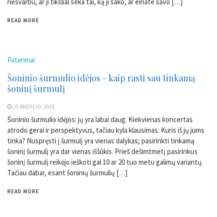
nesvarbu, ar ji tiksliai seka tai, ką ji sako, ar einate savo […]
READ MORE
Patarimai
Šoninio šurmulio idėjos – kaip rasti sau tinkamą
šoninį šurmulį
25 BIRŽELIO, 2021
Šoninio šurmulio idėjos: jų yra labai daug. Kiekvienas koncertas
atrodo gerai ir perspektyvus, tačiau kyla klausimas: Kuris iš jų jums
tinka? Nuspręsti į šurmulį yra vienas dalykas; pasirinkti tinkamą
šoninį šurmulį yra dar vienas iššūkis. Prieš dešimtmetį pasirinkus
šoninį šurmulį reikėjo ieškoti gal 10 ar 20 tuo metu galimų variantų.
Tačiau dabar, esant šoninių šurmulių […]
READ MORE