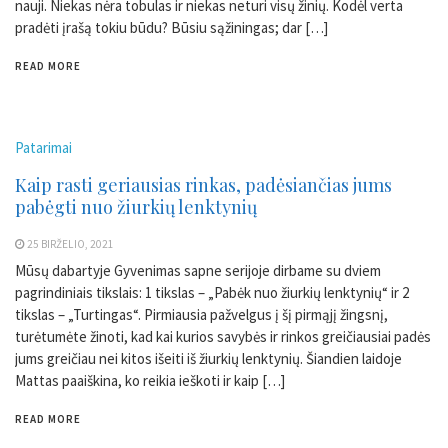
nauji. Niekas nėra tobulas ir niekas neturi visų žinių. Kodėl verta
pradėti įrašą tokiu būdu? Būsiu sąžiningas; dar […]
READ MORE
Patarimai
Kaip rasti geriausias rinkas, padėsiančias jums
pabėgti nuo žiurkių lenktynių
25 BIRŽELIO, 2021
Mūsų dabartyje Gyvenimas sapne serijoje dirbame su dviem
pagrindiniais tikslais: 1 tikslas – „Pabėk nuo žiurkių lenktynių“ ir 2
tikslas – „Turtingas“. Pirmiausia pažvelgus į šį pirmąjį žingsnį,
turėtumėte žinoti, kad kai kurios savybės ir rinkos greičiausiai padės
jums greičiau nei kitos išeiti iš žiurkių lenktynių. Šiandien laidoje
Mattas paaiškina, ko reikia ieškoti ir kaip […]
READ MORE