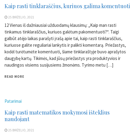
Kaip rasti tinklaraščius, kuriuos galima komentuoti
25 BIRŽELIO, 2021
12 Vienas iš dažniausiai užduodamų klausimų: „Kaip man rasti
tinkamus tinklaraščius, kuriuos galėtum pakomentuoti?“. Taigi
galbūt atėjo laikas parašyti įrašą apie tai, kaip rasti tinklaraščius,
kuriuose galite reguliariai lankytis ir palikti komentarą. Priežastys,
kodėl turėtumėte komentuoti, šiame tinklaraštyje buvo aprašytos
daugybę kartų. Tikimės, kad jūsų priežastys yra produktyvios ir
naudingos visiems susijusiems žmonėms. Tyrimo metu […]
READ MORE
Patarimai
Kaip rasti matematikos mokymosi išteklius
naudojant
25 BIRŽELIO, 2021