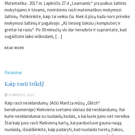
Matematika · 2017 m. Lapkričio 27 d „Learnamic“ yra puikus šaltinis
mokytojams ir tėvams, norintiems rasti matematikos mokymosi
šaltinių. Patikrinkite, kaip tai veikia čia. Kiek iš jūsų kada nors prireikė
mokymosi šaltinių ir pagalvojo: „Aš tiesiog šoksiu į kompiuterį ir
greitai tai rasiu“. Po 30 minučių vis dar neradote ir suprantate, kad
sugaištate laiko ieškodami, […]
READ MORE
Patarimai
Kaip rasti trikdį!
25 BIRŽELIO, 2021
Kaip rasti nesklandumų: (Ačiū Maritza mūsų „Glitch“
bendruomenėje) Kiekviena svetainė skiriasi dėl nesklandumų. Kai
kurie nesklandumai su nuolaidų kodais, o kai kurie jums net nereikia.
Štai kaip juos rasti Kiekvieną kartą, kai parduotuvė gauna naują
nuolaidą, išsiaiškinkite, kaip padaryti, kad nuolaida turėtų įtakos,