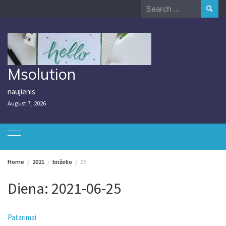
Skip
Search
to
for:
content
Msolution
naujienis
August 7, 2026
Home
2021
birželio
25
Diena:
2021-06-25
Patarimai