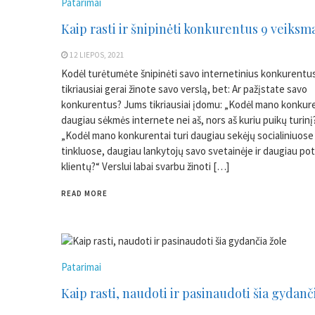
Patarimai
Kaip rasti ir šnipinėti konkurentus 9 veiksm
12 LIEPOS, 2021
Kodėl turėtumėte šnipinėti savo internetinius konkurentu
tikriausiai gerai žinote savo verslą, bet: Ar pažįstate savo
konkurentus? Jums tikriausiai įdomu: „Kodėl mano konkure
daugiau sėkmės internete nei aš, nors aš kuriu puikų turinį
„Kodėl mano konkurentai turi daugiau sekėjų socialiniuose
tinkluose, daugiau lankytojų savo svetainėje ir daugiau pot
klientų?“ Verslui labai svarbu žinoti […]
READ MORE
Patarimai
Kaip rasti, naudoti ir pasinaudoti šia gydanč