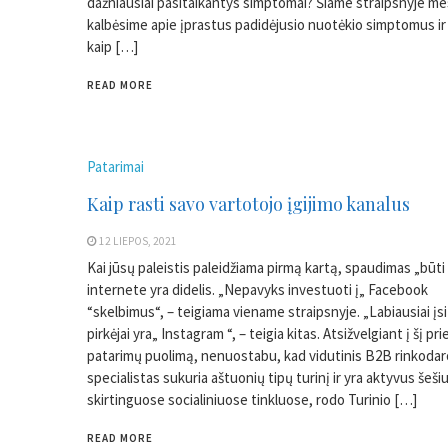
dažniausiai pasitaikantys simptomai? Šiame straipsnyje me
kalbėsime apie įprastus padidėjusio nuotėkio simptomus ir 
kaip […]
READ MORE
Patarimai
Kaip rasti savo vartotojo įgijimo kanalus
12 LIEPOS, 2021
Kai jūsų paleistis paleidžiama pirmą kartą, spaudimas „būti 
internete yra didelis. „Nepavyks investuoti į„ Facebook
“skelbimus“, – teigiama viename straipsnyje. „Labiausiai įs
pirkėjai yra„ Instagram “, – teigia kitas. Atsižvelgiant į šį pr
patarimų puolimą, nenuostabu, kad vidutinis B2B rinkoda
specialistas sukuria aštuonių tipų turinį ir yra aktyvus šeš
skirtinguose socialiniuose tinkluose, rodo Turinio […]
READ MORE