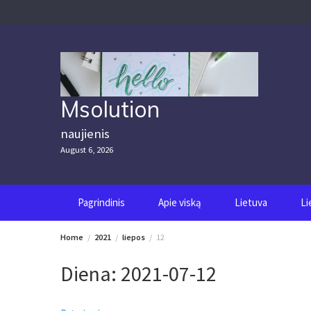
Skip
to
content
Msolution
naujienis
August 6, 2026
Pagrindinis
Apie viską
Lietuva
Li
Home
2021
liepos
12
Diena:
2021-07-12