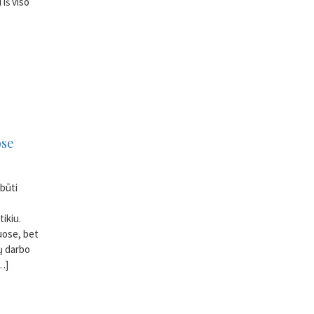
 iš viso
ose
 būti
tikiu.
uose, bet
ų darbo
[…]