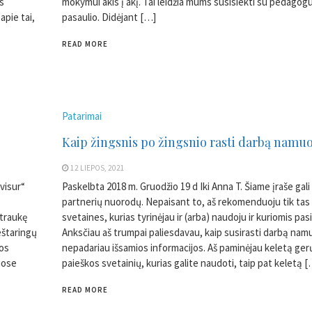
s
mokymui akis į akį. Tai leidžia mums susisiekti su pedagogu
apie tai,
pasaulio. Didėjant […]
READ MORE
Patarimai
Kaip žingsnis po žingsnio rasti darbą namu
12 LIEPOS, 2021
visur“
Paskelbta 2018 m. Gruodžio 19 d Iki Anna T. Šiame įraše gali
partnerių nuorodų. Nepaisant to, aš rekomenduoju tik tas
itraukę
svetaines, kurias tyrinėjau ir (arba) naudoju ir kuriomis pasi
ieštaringų
Anksčiau aš trumpai paliesdavau, kaip susirasti darbą nam
ros
nepadariau išsamios informacijos. Aš paminėjau keletą ger
iuose
paieškos svetainių, kurias galite naudoti, taip pat keletą 
READ MORE