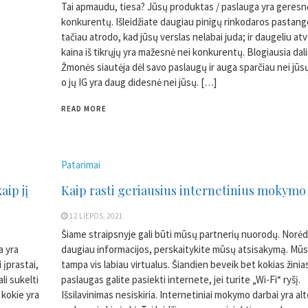
Tai apmaudu, tiesa? Jūsų produktas / paslauga yra geresn
konkurentų. Išleidžiate daugiau pinigų rinkodaros pastan
tačiau atrodo, kad jūsų verslas nelabai juda; ir daugeliu atv
kaina iš tikrųjų yra mažesnė nei konkurentų. Blogiausia dal
Žmonės siautėja dėl savo paslaugų ir auga sparčiau nei jūsų
o jų IG yra daug didesnė nei jūsų. […]
READ MORE
Patarimai
aip jį
Kaip rasti geriausius internetinius mokymo
12 LIEPOS, 2021
Šiame straipsnyje gali būti mūsų partnerių nuorodų. Norėd
a yra
daugiau informacijos, perskaitykite mūsų atsisakymą. Mūs
 įprastai,
tampa vis labiau virtualus. Šiandien beveik bet kokias žinia
li sukelti
paslaugas galite pasiekti internete, jei turite „Wi-Fi“ ryšį.
 kokie yra
Išsilavinimas nesiskiria. Internetiniai mokymo darbai yra al