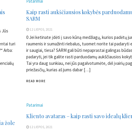
Patarimai
ais
Kaip rasti aukščiausios kokybės parduodam
SARM
12 LIEPOS, 2021
s Jūs
0 Jei ketinate įdėti į savo kūną medžiagų, kurios padėtų j
ntai turi
raumenis ir sumažinti riebalus, tuomet norite tai padaryti 
?“ Arba:
ir saugiai, tiesa? SARM gali būti nepaprastai galingas būdas
padaryti, jei tik galite rasti parduodamų aukščiausios kok
encialių
Tai yra daug sunkiau, nei jūs pagalvotumėte, dėl įvairių pag
priežasčių, kurias aš jums dabar […]
READ MORE
Patarimai
Kliento avataras – kaip rasti savo idealų klie
ia žole
12 LIEPOS, 2021