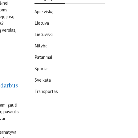
ė nei
goms,
Apie viską
ejų jūsų
Lietuva
is?
 verslas,
Lietuviški
Mityba
Patarimai
Sportas
Sveikata
 darbus
Transportas
ami gauti
ų pasaulis
s ar
ternatyva