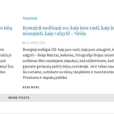
Patarimai
o nišą
Brangieji moliūgai 101: kaip juos rasti, kaip j
užauginti, kaip valgyti! – Virėja
12 LIEPOS, 2021
ėte
Brangieji moliūgai 101: kaip juos rasti, kaip juos užauginti, 
aščių ir
valgyti! – Virėja Maistas, kelionės, fotografija Virėjos sese
 pat
sutikimas Mes naudojame slapukus, kad užtikrintume, kad 
ajamų! Esu
gaunate geriausią patirtį mūsų svetainėje. Jei ir toliau na
ūdas
šia svetaine, sutinkate su mūsų taisyklėmis ir nuostatomis.
Privatumo ir slapukų politika
READ MORE
MORE POSTS