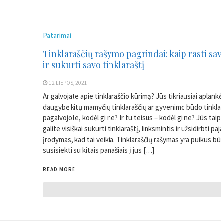
Patarimai
Tinklaraščių rašymo pagrindai: kaip rasti sav
ir sukurti savo tinklaraštį
12 LIEPOS, 2021
Ar galvojate apie tinklaraščio kūrimą? Jūs tikriausiai aplank
daugybę kitų mamyčių tinklaraščių ar gyvenimo būdo tinklar
pagalvojote, kodėl gi ne? Ir tu teisus – kodėl gi ne? Jūs taip
galite visiškai sukurti tinklaraštį, linksmintis ir užsidirbti p
įrodymas, kad tai veikia. Tinklaraščių rašymas yra puikus b
susisiekti su kitais panašiais į jus […]
READ MORE