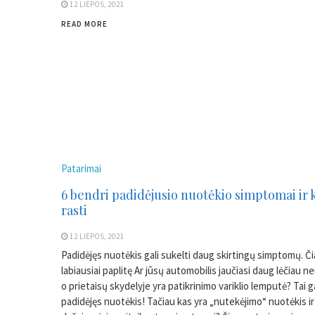
12 LIEPOS, 2021
READ MORE
Patarimai
6 bendri padidėjusio nuotėkio simptomai ir k
rasti
12 LIEPOS, 2021
Padidėjęs nuotėkis gali sukelti daug skirtingų simptomų. Či
labiausiai paplitę Ar jūsų automobilis jaučiasi daug lėčiau nei
o prietaisų skydelyje yra patikrinimo variklio lemputė? Tai ga
padidėjęs nuotėkis! Tačiau kas yra „nutekėjimo“ nuotėkis ir