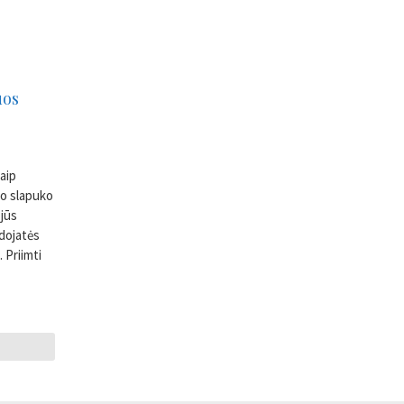
uos
kaip
rio slapuko
jūs
udojatės
 Priimti